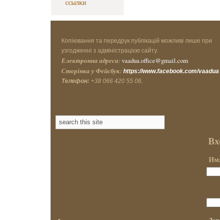
ссылки
Копіювання та передрук публікацій можливі лише при
узгодженні з адміністрацією сайту.
Електронна адреса:
vaadua.office@gmail.com
Сторінка у Фейсбук:
https://www.facebook.com/vaadua
Телефон:
+38 066 420 55 06.
Вх
Имя