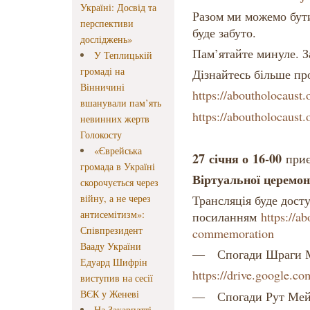
Україні: Досвід та
Разом ми можемо бути
перспективи
буде забуто.
досліджень»
Пам’ятайте минуле. З
У Теплицькій
громаді на
Дізнайтесь більше п
Вінничині
https://aboutholocaust.
вшанували пам’ять
https://aboutholocaust.
невинних жертв
Голокосту
«Єврейська
27 січня о 16-00
при
громада в Україні
Віртуальної церемон
скорочується через
війну, а не через
Трансляція буде дост
антисемітизм»:
посиланням
https://a
Співпрезидент
commemoration
Вааду України
— Спогади Шраги М
Едуард Шифрін
https://drive.google
виступив на сесії
ВЄК у Женеві
— Спогади Рут Мей
На Закарпатті