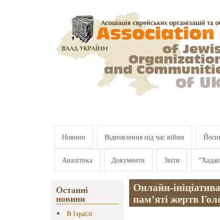
Перейти к основному содержанию
Новини
Відновлення під час війни
Йосип
Аналітика
Документи
Звіти
"Хада
Онлайн-ініціатив
Останні
пам’яті жертв Гол
новини
В Ізраїлі