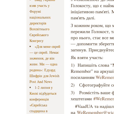
Голокосту, що є найм
взяв участь у
ініціативою пам'яті.
Форумі
пам'ять далі.
національних
директорів
З кожним роком, що м
Всесвітнього
пережили Голокост, т
Єврейського
про нього, стає все 
Конгресу
— допомогти зберегти
«Для мене єврей
загинув. Приєднуйте
— це єврей. Немає
Як взяти участь:
значення, де він
живе. Ми — одна
1) Напишіть слова “
родина»: Едуард
Remember” на аркуші 
Шифрін для Jewish
посиланням
WeRemem
Post And News
2) Сфотографуйте се
1-2 липня у
3) Розмістіть ваше ф
Києві відбудеться
хештегами
#WeReme
конференція
«Єврейська
#VaadUA та надішл
спадщина в
на
WeRemember@wjc.