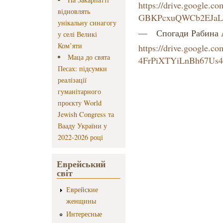
https://drive.google.co
відновлять
GBKPcxuQWCb2EJaL
унікальну синагогу
— Спогади Рабина 
у селі Великі
Ком’яти
https://drive.google.
Маца до свята
4FrPiXTYiLnBh67Us4
Песах: підсумки
реалізації
гуманітарного
проєкту World
Jewish Congress та
Вааду України у
2022-2026 році
Еврейський
світ
Еврейские
женщины
Интересные