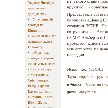
печатного станка люд
Україні: Досвід та
вручную ", - объясня
перспективи
Председатель совета
досліджень»
У Теплицькій
библиотеки Давид Бл
громаді на
создании "КТИВ" Нац
Вінничині
сотрудничала с Ассо
вшанували пам’ять
(FJMS) Альберта и Нэ
невинних жертв
проектом "Циюней ха
Голокосту
министерстве по дел
«Єврейська
наследия.
громада в Україні
скорочується через
Источник:
УНИАН
війну, а не через
антисемітизм»:
Tags:
еврейские рукоп
Співпрезидент
рубрика:
События в к
Вааду України
Едуард Шифрін
дата:
август 2017
виступив на сесії
ВЄК у Женеві
На Закарпатті