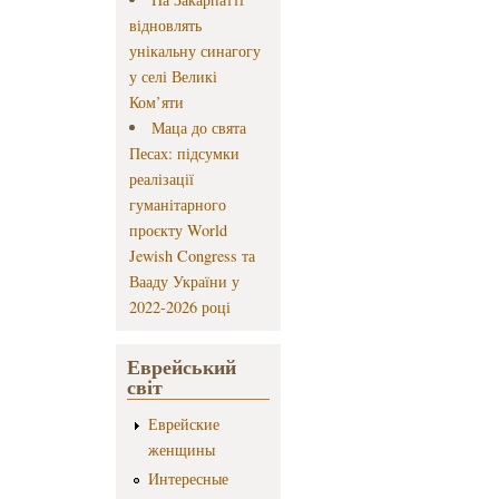
відновлять
унікальну синагогу
у селі Великі
Ком’яти
Маца до свята
Песах: підсумки
реалізації
гуманітарного
проєкту World
Jewish Congress та
Вааду України у
2022-2026 році
Еврейський
світ
Еврейские
женщины
Интересные