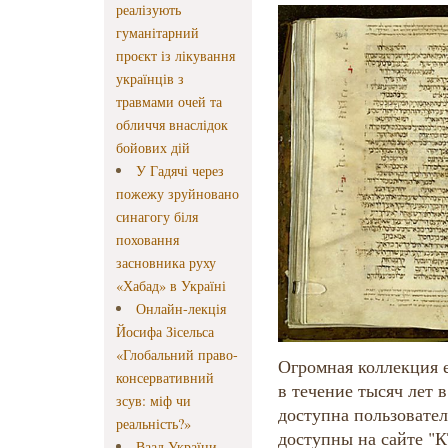
реалізують
гуманітарний
проєкт із лікування
українців з
травмами очей та
обличчя внаслідок
бойових дій
У Гадячі через
пожежу зруйновано
синагогу біля
поховання
засновника руху
«Хабад» в Україні
Онлайн-лекція
Йосифа Зісельса
«Глобальний право-
Огромная коллекция 
консервативний
в течение тысяч лет 
зсув: міф чи
доступна пользовател
реальність?»
доступны на сайте "
Ваад України