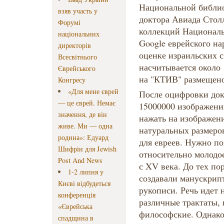
Национальной библио
взяв участь у
доктора Авиада Столл
Форумі
коллекций Националь
національних
Google еврейского на
директорів
оценке израильских с
Всесвітнього
насчитывается около 
Єврейського
на "КТИВ" размещено
Конгресу
«Для мене єврей
После оцифровки док
— це єврей. Немає
15000000 изображени
значення, де він
нажать на изображени
живе. Ми — одна
натуральных размеров
родина»: Едуард
для евреев. Нужно по
Шифрін для Jewish
относительно молодое
Post And News
с XV века. До тех по
1-2 липня у
создавали манускрип
Києві відбудеться
рукописи. Речь идет н
конференція
различные трактаты, 
«Єврейська
философские. Однако
спадщина в