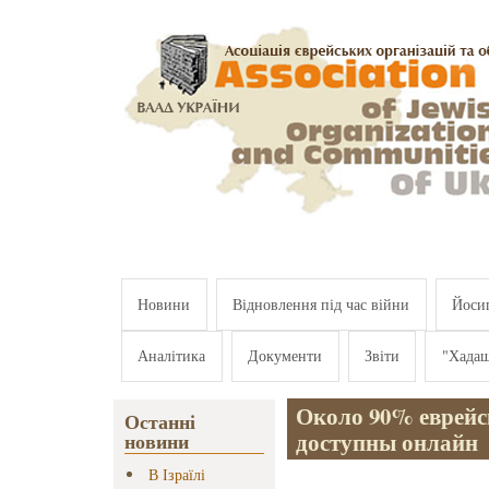
Перейти к основному содержанию
Новини
Відновлення під час війни
Йосип
Аналітика
Документи
Звіти
"Хада
Около 90% еврейс
Останні
доступны онлайн
новини
В Ізраїлі