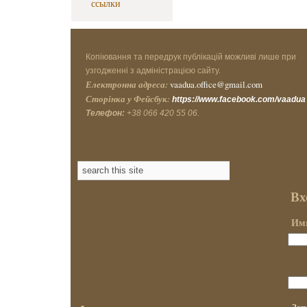
ссылки
Копіювання та передрук публікацій можливі лише при
узгодженні з адміністрацією сайту.
Електронна адреса:
vaadua.office@gmail.com
Сторінка у Фейсбук:
https://www.facebook.com/vaadua
Телефон:
+38 066 420 55 06.
Вх
Имя