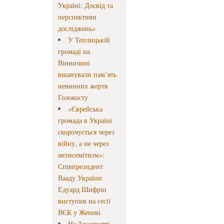
Україні: Досвід та
перспективи
досліджень»
У Теплицькій
громаді на
Вінничині
вшанували пам’ять
невинних жертв
Голокосту
«Єврейська
громада в Україні
скорочується через
війну, а не через
антисемітизм»:
Співпрезидент
Вааду України
Едуард Шифрін
виступив на сесії
ВЄК у Женеві
На Закарпатті