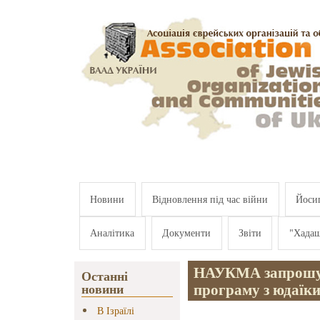
Перейти к основному содержанию
Новини
Відновлення під час війни
Йосип
Аналітика
Документи
Звіти
"Хада
НАУКМА запрошує
Останні
програму з юдаїк
новини
В Ізраїлі