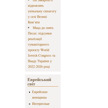
відновлять
унікальну синагогу
у селі Великі
Ком’яти
Маца до свята
Песах: підсумки
реалізації
гуманітарного
проєкту World
Jewish Congress та
Вааду України у
2022-2026 році
Еврейський
світ
Еврейские
женщины
Интересные