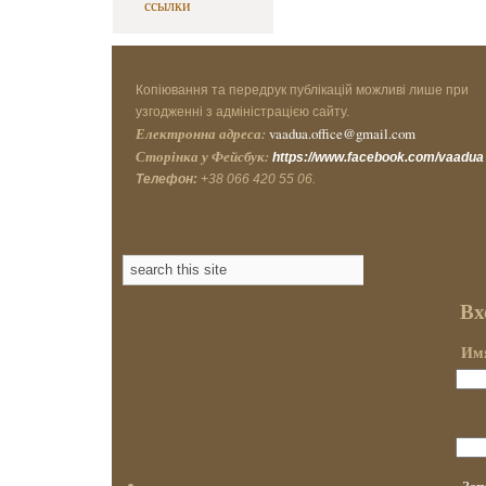
ссылки
Копіювання та передрук публікацій можливі лише при
узгодженні з адміністрацією сайту.
Електронна адреса:
vaadua.office@gmail.com
Сторінка у Фейсбук:
https://www.facebook.com/vaadua
Телефон:
+38 066 420 55 06.
Вх
Имя