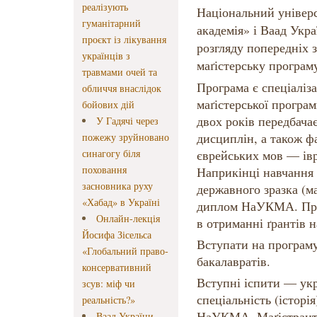
реалізують
Національний універ
гуманітарний
академія» і Ваад Укр
проєкт із лікування
розгляду попередніх 
українців з
маґістерську програму
травмами очей та
Програма є спеціаліз
обличчя внаслідок
маґістерської прогр
бойових дій
двох років передбача
У Гадячі через
дисциплін, а також ф
пожежу зруйновано
синагогу біля
єврейських мов — івр
поховання
Наприкінці навчання
засновника руху
державного зразка (ма
«Хабад» в Україні
диплом НаУКМА. Про
Онлайн-лекція
в отриманні ґрантів 
Йосифа Зісельса
Вступати на програм
«Глобальний право-
бакалавратів.
консервативний
Вступні іспити — укр
зсув: міф чи
спеціальність (історі
реальність?»
НаУКМА. Маґістрант
Ваад України