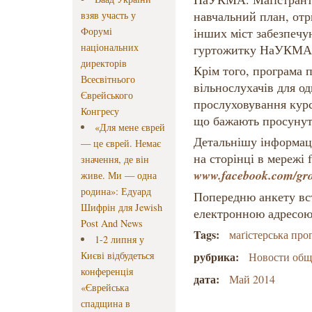
навчальний план, отр
взяв участь у
Форумі
інших міст забезпеч
національних
гуртожитку НаУКМА
директорів
Крім того, програма 
Всесвітнього
вільнослухачів для од
Єврейського
прослуховування курсі
Конгресу
що бажають просунути
«Для мене єврей
Детальнішу інформац
— це єврей. Немає
на сторінці в мережі 
значення, де він
www.facebook.com/gr
живе. Ми — одна
родина»: Едуард
Попередню анкету вс
Шифрін для Jewish
електронною адресо
Post And News
Tags:
маґістерська про
1-2 липня у
Києві відбудеться
рубрика:
Новости об
конференція
дата:
Май 2014
«Єврейська
спадщина в