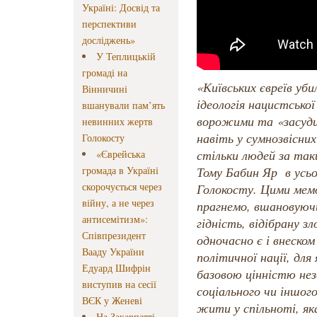
Україні: Досвід та
перспективи
досліджень»
У Теплицькій
громаді на
«Київських євреїв уб
Вінничині
ідеологія нацистської
вшанували пам’ять
ворожими та «засудил
невинних жертв
навіть у сумнозвісни
Голокосту
стільки людей за так
«Єврейська
громада в Україні
Тому Бабин Яр в усьом
скорочується через
Голокосту. Цими мем
війну, а не через
прагнемо, вшановуюч
антисемітизм»:
гідність, відібрану з
Співпрезидент
одночасно є і внеском
Вааду України
політичної нації, для
Едуард Шифрін
базовою цінністю не
виступив на сесії
соціального чи іншог
ВЄК у Женеві
жити у спільноті, як
На Закарпатті