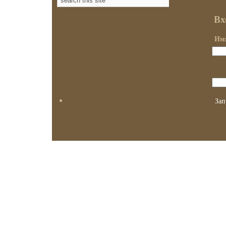
Вх
Имя
Зап