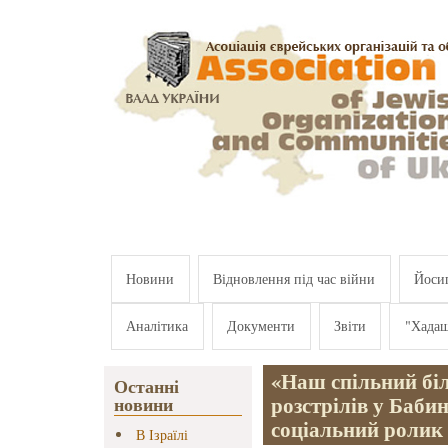
Перейти к основному содержанию
Новини
Відновлення під час війни
Йосип
Аналітика
Документи
Звіти
"Хада
«Наш спільний біл
Останні
розстрілів у Баб
новини
соціальний ролик
В Ізраїлі