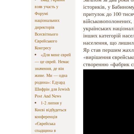
істориків, у Бабином
взяв участь у
притулок до 100 тисяч
Форумі
національних
військовополонених, 
директорів
українських націоналі
Всесвітнього
інших категорій насе
Єврейського
населення, що лишил
Конгресу
Яр став першим жахл
«Для мене єврей
«вирішення єврейсько
— це єврей. Немає
створенню «фабрик см
значення, де він
живе. Ми — одна
родина»: Едуард
Шифрін для Jewish
Post And News
1-2 липня у
Києві відбудеться
конференція
«Єврейська
спадщина в