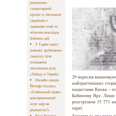
реалізують
гуманітарний
проєкт із лікування
українців з
травмами очей та
обличчя внаслідок
бойових дій
У Гадячі через
пожежу зруйновано
синагогу біля
поховання
засновника руху
«Хабад» в Україні
29 вересня вшановуют
Онлайн-лекція
найтрагічніших сторі
Йосифа Зісельса
нацистами Києва – по
«Глобальний право-
Бабиному Яру. Лише з
консервативний
розстріляли 33 771 к
зсув: міф чи
євреї.
реальність?»
Загалом за два роки о
Ваад України