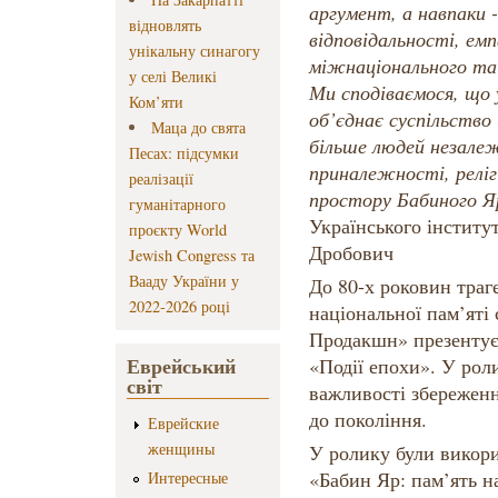
аргумент, а навпаки 
відновлять
відповідальності, ем
унікальну синагогу
міжнаціонального та
у селі Великі
Ми сподіваємося, що 
Ком’яти
об’єднає суспільство
Маца до свята
більше людей незалеж
Песах: підсумки
приналежності, релігі
реалізації
простору Бабиного Я
гуманітарного
Українського інститу
проєкту World
Дробович
Jewish Congress та
Вааду України у
До 80-х роковин траг
2022-2026 році
національної пам’яті 
Продакшн» презентує
Еврейський
«Події епохи». У рол
світ
важливості збереженн
до покоління.
Еврейские
женщины
У ролику були викор
«Бабин Яр: пам’ять на
Интересные