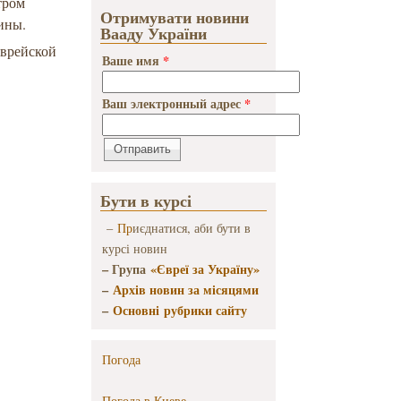
тром
Отримувати новини
ины.
Вааду України
еврейской
Ваше имя
*
Ваш электронный адрес
*
Бути в курсі
–
Пр
иєднатися, аби бути в
курсі новин
– Група
«Євреї за Україну»
–
Архів новин за місяцями
–
Основні рубрики сайту
Погода
Погода в
Киеве