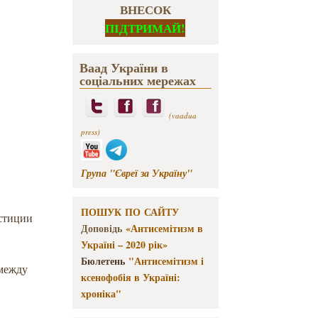
ВНЕСОК
ПІДТРИМАЙ!
Ваад України в
соціальних мережах
(vaadua
press)
Група "Євреї за Україну"
ПОШУК ПО САЙТУ
юстиции
Доповідь
«Антисемітизм в
Україні – 2020 рік»
Бюлетень
"Антисемітизм і
между
ксенофобія в Україні:
хроніка"