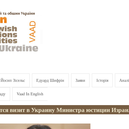
Йосип Зісельс
Едуард Шифрін
Заяви
Історія
Анал
аду
Vaad In English
тся визит в Украину Министра юстиции Израи