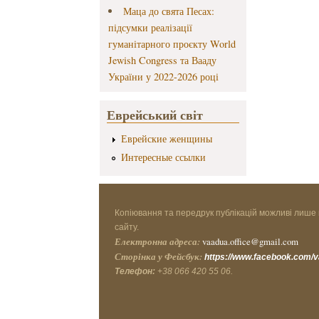
Маца до свята Песах:
підсумки реалізації
гуманітарного проєкту World
Jewish Congress та Вааду
України у 2022-2026 році
Еврейський світ
Еврейские женщины
Интересные ссылки
Копіювання та передрук публікацій можливі лише 
сайту.
Електронна адреса:
vaadua.office@gmail.com
Сторінка у Фейсбук:
https://www.facebook.com/
Телефон:
+38 066 420 55 06.