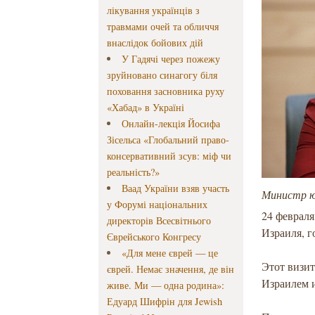
лікування українців з
травмами очей та обличчя
внаслідок бойових дій
У Гадячі через пожежу
зруйновано синагогу біля
поховання засновника руху
«Хабад» в Україні
Онлайн-лекція Йосифа
Зісельса «Глобальний право-
консервативний зсув: міф чи
реальність?»
Ваад України взяв участь
Министр ю
у Форумі національних
24 феврал
директорів Всесвітнього
Израиля, 
Єврейського Конгресу
«Для мене єврей — це
Этот визи
єврей. Немає значення, де він
Израилем 
живе. Ми — одна родина»:
Едуард Шифрін для Jewish