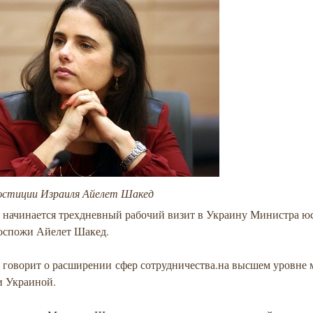
стиции Израиля Айелет Шакед
я начинается трехдневный рабочий визит в Украину Министра 
госпожи Айелет Шакед.
т говорит о расширении
сфер сотрудничества.
на высшем уровне 
и Украиной.