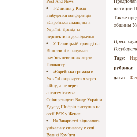
Предполаг
Post And News
юстиции П
1-2 липня у Києві
відбудеться конференція
Также пред
«Єврейська спадщина в
общины Ук
Україні: Досвід та
перспективи досліджень»
Пресс-слу
У Теплицькій громаді на
Государст
Вінничині вшанували
Tags:
пам’ять невинних жертв
Изр
Голокосту
рубрика:
«Єврейська громада в
дата:
Фев
Україні скорочується через
війну, а не через
антисемітизм»:
Співпрезидент Вааду України
Едуард Шифрін виступив на
сесії ВЄК у Женеві
На Закарпатті відновлять
унікальну синагогу у селі
Великі Ком’яти