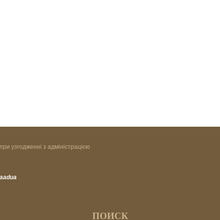
при узгодженні з адміністрацією
vaadua
ПОИСК