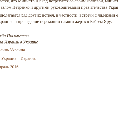
ается, что
Министр Шакед встретится со своим коллегой, минис
авлом Петренко и другими руководителями правительства Укра
полагается ряд других встреч, в частности, встречи с лидерами 
раины, и проведение церемонии памяти жертв в Бабьем Яру.
жба Посольства
ва Израиль в Украине
аиль Украина
Украина – Израиль
раль 2016