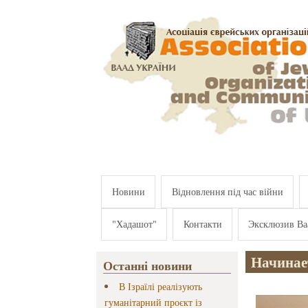
Перейти к основному содержанию
Новини
Відновлення під час війни
"Хадашот"
Контакти
Эксклюзив Ва
Начинае
Останні новини
В Ізраїлі реалізують
гуманітарний проєкт із