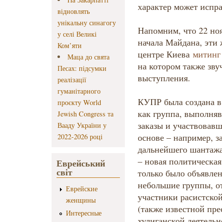
характер может испр
відновлять
унікальну синагогу
Напомним, что 22 но
у селі Великі
начала Майдана, эти
Ком’яти
центре Киева
митинг
Маца до свята
на котором также зву
Песах: підсумки
выступления.
реалізації
гуманітарного
КУПР была создана в 
проєкту World
как группа, выполня
Jewish Congress та
заказы и участвовавш
Вааду України у
основе – например, з
2022-2026 році
дальнейшего шантажа
– новая политическая
Еврейський
світ
только было объявлен
небольшие группы, о
Еврейские
участники расистско
женщины
(также известной пре
Интересные
хулиганской деятельн