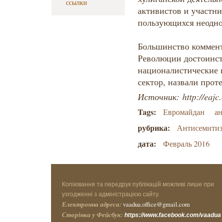
ссылки
активистов и участни
пользующихся неодно
Большинство коммент
Революции достоинст
националистические 
сектор, назвали про
Источник: http://eajc
Tags:
Евромайдан
а
рубрика:
Антисемити
дата:
Февраль 2016
Копіювання та передрук публікацій можливі лише при
узгодженні з адміністрацією сайту.
Електронна адреса:
vaadua.office@gmail.com
Сторінка у Фейсбук:
https://www.facebook.com/vaadua