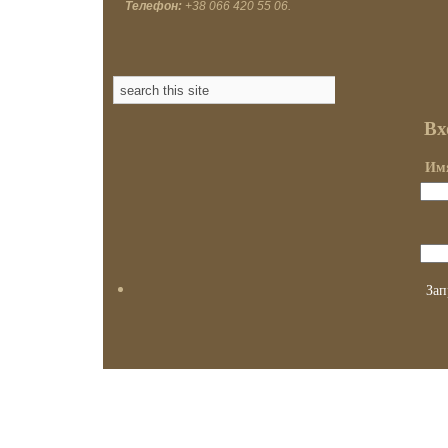
Телефон:
+38 066 420 55 06.
Вх
Имя
Зап