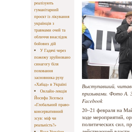
реалізують
гуманітарний
проєкт із лікування
українців з
травмами очей та
обличчя внаслідок
бойових дій
У Гадячі через
пожежу зруйновано
синагогу біля
поховання
засновника руху
«Хабад» в Україні
Выступавший, читав
Онлайн-лекція
призывами. Фото А. З
Йосифа Зісельса
Facebook
«Глобальний право-
20–21 февраля на Ма
консервативний
ходе мероприятий, о
зсув: міф чи
политических сил, п
реальність?»
действующей власти,
Ваад України