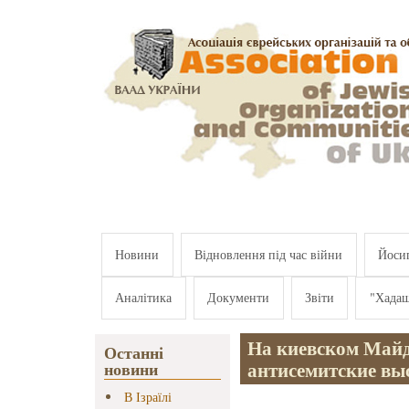
Перейти к основному содержанию
Новини
Відновлення під час війни
Йосип
Аналітика
Документи
Звіти
"Хада
На киевском Майд
Останні
антисемитские вы
новини
В Ізраїлі