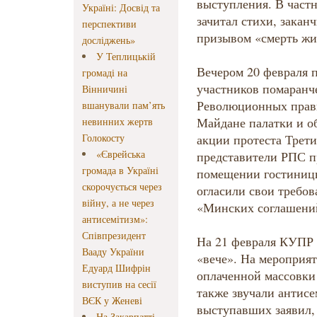
выступления. В частн
Україні: Досвід та
зачитал стихи, зака
перспективи
призывом «смерть ж
досліджень»
У Теплицькій
Вечером 20 февраля 
громаді на
участников помаранч
Вінничині
Революционных правы
вшанували пам’ять
Майдане палатки и о
невинних жертв
Голокосту
акции протеста Трет
«Єврейська
представители РПС п
громада в Україні
помещении гостиницы
скорочується через
огласили свои требов
війну, а не через
«Минских соглашени
антисемітизм»:
Співпрезидент
На 21 февраля КУПР 
Вааду України
«вече». На мероприя
Едуард Шифрін
оплаченной массовки
виступив на сесії
также звучали антисе
ВЄК у Женеві
выступавших заявил,
На Закарпатті