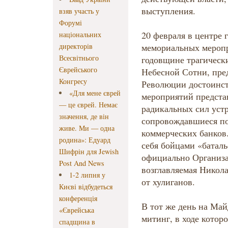
выступления.
взяв участь у
Форумі
20 февраля в центре 
національних
директорів
мемориальных мероп
Всесвітнього
годовщине трагически
Єврейського
Небесной Сотни, пре
Конгресу
Революции достоинст
«Для мене єврей
мероприятий предста
— це єврей. Немає
радикальных сил уст
значення, де він
сопровождавшиеся по
живе. Ми — одна
коммерческих банков
родина»: Едуард
себя бойцами «баталь
Шифрін для Jewish
официально Организа
Post And News
возглавляемая Никол
1-2 липня у
от хулиганов.
Києві відбудеться
конференція
В тот же день на Ма
«Єврейська
митинг, в ходе котор
спадщина в