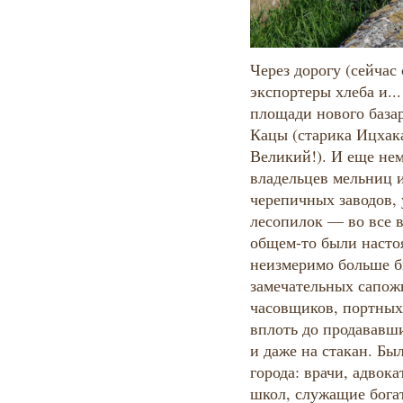
Через дорогу (сейча
экспортеры хлеба и..
площади нового баз
Кацы (старика Ицхак
Великий!). И еще не
владельцев мельниц 
черепичных заводов, 
лесопилок — во все в
общем-то были насто
неизмеримо больше 
замечательных сапожн
часовщиков, портных,
вплоть до продававш
и даже на стакан. Бы
города: врачи, адвок
школ, служащие бога