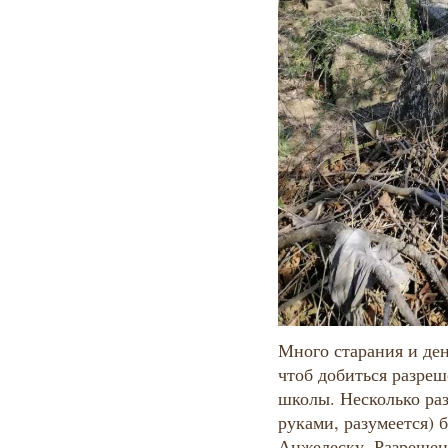
Много старания и денег затратила еврейская община, чтоб добиться разрешения на строительство этой школы. Несколько раз ходоки из Килии (не с пустыми руками, разумеется) были у самого премьера Румынии Анжелеску. Разрешение было получено при условии, что полугимназии присвоят имя этого отнюдь не щепетильного сановника. Еще в 1910 году Мильгамм открыл в нашем городе первый кинотеатр «Иллюзион» (потом — «Маяк»), немало классических еврейских, русских и западноевропейских драматических произведений поставил любительский драмтеатр общины. Нередко община приглашала в Килию профессиональных драматических артистов из Аккермана, Кишинева. В 1932 году на сцене кинотеатра «Иллюзион» пел знаменитый лирический тенор Вертинский (тогда — эмигрант, приютившийся в Румынии). Аккомпанировал певцу камерный оркестр еврейской общины. Дело было летом, чем-то не понравилась Килия певцу и он вспоминал о ней, как о пыльном еврейском городе... Члены общины составили несколько прекрасных струнных квинтетов, далеко за пределами Килии был известен ее духовой оркестр. Еще в конце XIX века на средства Перлынтейна была основана библиотека, читателями которой были не только евреи, но и русские, украинцы, молдаване, в том числе такие, как отец и сыновья Зарзэры, молодой Е.Н. Буков, И.С. и Д.И. Соловьевы и многие другие известные килийцы. Небольшая чисто румынская публичная библиотека при кульпросветцентре «Михай Витязул» (недавний магазин спорттоваров) организовалась только во второй половине 30-х годов. Спортивное общество «Макаби» с его секциями атлетики, борьбы, спортивной гимнастики, шах- — 228 матно-шашечной объединяло до 300 человек юношей, девушек, подростков. Членами этого общества были и братья Изя, Мекка и Сеня Кицисы, последний впоследствии известный адвокат. Позже «Макаби» возникло и спортивное общество «Олимпия». Культурная почва Килийской общины родила выдающегося драматурга, писателя, критика, журналиста Я. Ботошанского, журналиста, публициста, а главное писателя — И.А. Константинопольского, в чьих произведениях оживают картины нашей родной Килии 30-х годов. Журналист, публицист, историк М. Яновер и многие другие выходцы из этой общины являются гордостью Килии. Главной силой, сплачивающей людей этой очень дифференцированной общины в единое целое, была иудейская религия — носительница веры, закона, морали — бессмертная душа этого талантливого, трудолюбивого народа, навечно записанная в Торе — законе — древнееврейском каноне Ветхого Завета. «Слушай, Израиль! Бог наш, Господь един!», — неотвратимо как восход и заход солнца повторял каждый правоверный еврей слова этой молитвы. Всякий раз, благословляя пищу, еврей произносил: «И отстрой Иерусалим, святой город в наши дни!» Трижды в день, повернувшись лицом в сторону Иерусалима, еврей обращался к своему Богу: «Протруби в большой шафар, возвещая о свободе нашей! И подыми знамя, под которым соберется народ наш, рассеянный повсюду. И собери нас всех с четырех сторон света в нашей земле!» Так почти в течение почти двух тысяч лет всякий еврей трудом и молитвой выполнял обет возрождения Эрец Израел. Шесть дней недели люди этой этнической общности упорно трудились, седьмой отдавали Всевышнему. Это была суббота — шабот. Ведь Бог евреев не только заповедал: «Помни день субботний!» Он особо подчеркнул значение этого дня-праздника — основы твердого распорядка всего уклада жизни каждого еврея, каждой еврейской общины: «Моше, — сказал Бог, — есть драгоценный дар в сокровищнице моей — шабот. Хочу дать его народу твоему. Иди и скажи им это». И каждый еврей строжайше выполнял повеление Бога своего. Накануне, в пятницу, в точно предписанный промежуток времени, женщины в еврейской семье возжигали свечи, каждая по две, девушки по одной — начинался шабот. Произносились благословения, творились молитвы. На следующий день, с появлением первых трех звезд на небе, творилась молитва «Моарив» и шабот завершался. Так было неукоснительно везде, где был хотя бы один еврей. О сверхчрезвычайных случаях, когда, несмотря на субботу, правоверному еврею позарез надо было — 229 — что-либо сделать, 