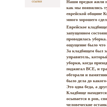
Наши предки жили на
ссылки
как мы появились т
еврейской общине К
много хорошего сдел
Еврейское кладбище
запущенном состоян
проводилась уборка.
ощущение было что 
За кладбищем был з
управитель, который
уборки, когда приход
поджигал ВСЕ, и трав
обгорали и памятник
было дела до какого
Это одна беда, а друг
Кладбище находится 
осыпается в ров, сп
человеческие останки