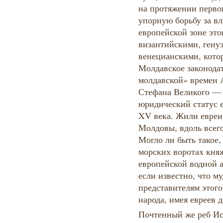
на протяжении перво
упорную борьбу за вл
европейской зоне это
византийскими, гену
венецианскими, кото
Молдавское законода
молдавской» времен 
Стефана Великого —
юридический статус е
XV века. Жили евреи 
Молдовы, вдоль всег
Могло ли быть такое
морских воротах княж
европейской водной а
если известно, что м
представителям этог
народа, имея евреев
Почтенный же реб Ис