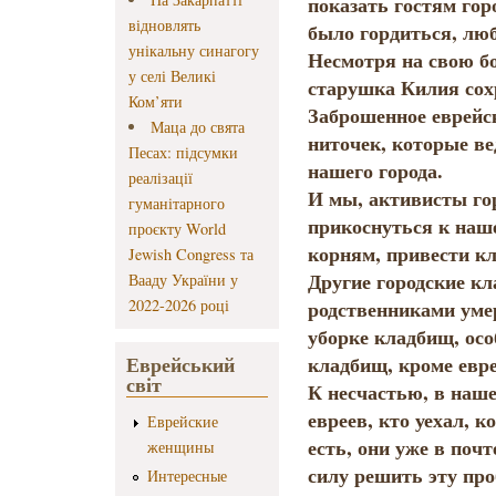
показать гостям го
відновлять
было гордиться, лю
унікальну синагогу
Несмотря на свою б
у селі Великі
старушка Килия сох
Ком’яти
Заброшенное еврейск
Маца до свята
ниточек, которые ве
Песах: підсумки
нашего города.
реалізації
И мы, активисты гор
гуманітарного
прикоснуться к наш
проєкту World
корням, привести к
Jewish Congress та
Другие городские к
Вааду України у
2022-2026 році
родственниками уме
уборке кладбищ, осо
Еврейський
кладбищ, кроме евре
світ
К несчастью, в наше
евреев, кто уехал, к
Еврейские
есть, они уже в почт
женщины
силу решить эту про
Интересные