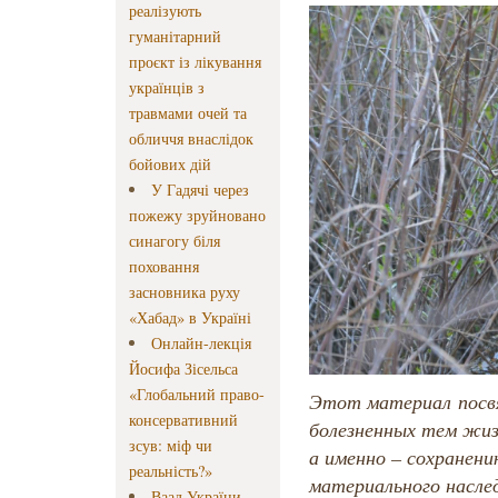
реалізують
гуманітарний
проєкт із лікування
українців з
травмами очей та
обличчя внаслідок
бойових дій
У Гадячі через
пожежу зруйновано
синагогу біля
поховання
засновника руху
«Хабад» в Україні
Онлайн-лекція
Йосифа Зісельса
«Глобальний право-
Этот материал посвя
консервативний
болезненных тем жиз
зсув: міф чи
а именно – сохранен
реальність?»
материального насле
Ваад України