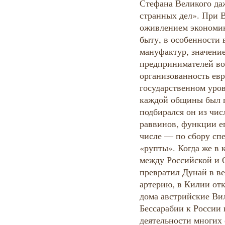
Стефана Великого да
странных дел». При 
оживлением экономик
быту, в особенности 
мануфактур, значение
предпринимателей во
организованность ев
государственном уров
каждой общины был п
подбирался он из чи
раввинов, функции ег
числе — по сбору спе
«рупты». Когда же в 
между Российской и 
превратил Дунай в в
артерию, в Килии от
дома австрийские Ви
Бессарабии к России
деятельности многих