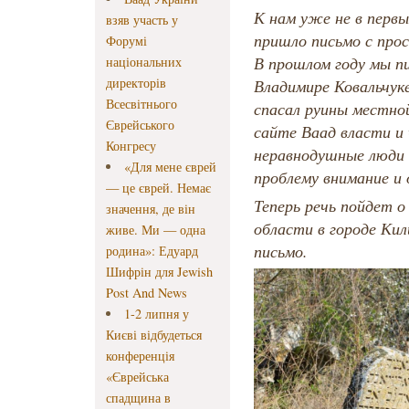
К нам уже не в первы
взяв участь у
пришло письмо с прос
Форумі
В прошлом году мы пи
національних
директорів
Владимире Ковальчук
Всесвітнього
спасал руины местной
Єврейського
сайте Ваад власти и 
Конгресу
неравнодушные люди 
«Для мене єврей
проблему внимание и 
— це єврей. Немає
Теперь речь пойдет о
значення, де він
области в городе Ки
живе. Ми — одна
письмо.
родина»: Едуард
Шифрін для Jewish
Post And News
1-2 липня у
Києві відбудеться
конференція
«Єврейська
спадщина в