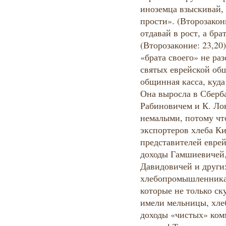
иноземца взыскивай, а
прости». (Второзакон
отдавай в рост, а бра
(Второзаконие: 23,20
«брата своего» не ра
святых еврейской об
общинная касса, куд
Она выросла в Сберба
Рабиновичем и К. Ло
немалыми, потому чт
экспортеров хлеба Ки
представителей евре
доходы Гамшиевичей,
Давидовичей и других
хлебопромышленника
которые не только ск
имели мельницы, хлеб
доходы «чистых» ком