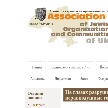
Перейти к основному содержанию
Новини
Відновлення під час війни
Йосип
Аналітика
Документи
Звіти
"Хада
На глазах разруша
Останні
неравнодушные го
новини
В Ізраїлі