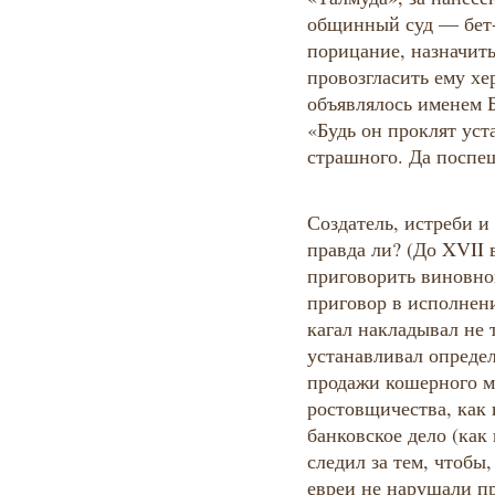
общинный суд — бет-
порицание, назначит
провозгласить ему х
объявлялось именем Б
«Будь он проклят уст
страшного. Да поспеш
Создатель, истреби и
правда ли? (До XVII
приговорить виновног
приговор в исполнен
кагал накладывал не 
устанавливал определ
продажи кошерного мя
ростовщичества, как 
банковское дело (как
следил за тем, чтобы
евреи не нарушали п