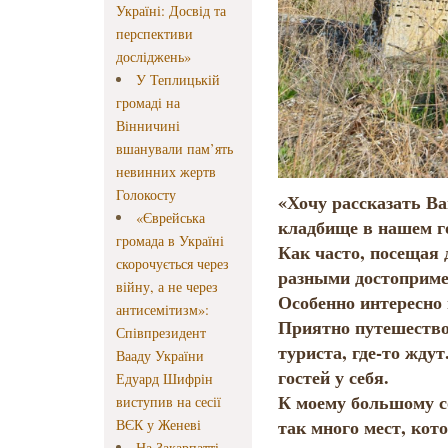
Україні: Досвід та
перспективи
досліджень»
У Теплицькій
громаді на
Вінничині
вшанували пам’ять
невинних жертв
Голокосту
«Хочу рассказать Ва
«Єврейська
кладбище в нашем г
громада в Україні
Как часто, посещая 
скорочується через
разными достоприме
війну, а не через
Особенно интересно 
антисемітизм»:
Приятно путешествов
Співпрезидент
туриста, где-то жду
Вааду України
гостей у себя.
Едуард Шифрін
К моему большому с
виступив на сесії
так много мест, кот
ВЄК у Женеві
На Закарпатті