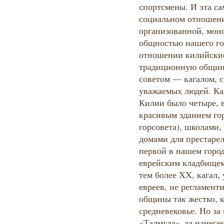
спортсмены. И эта с
социальном отношени
организованной, мон
общностью нашего го
отношении килийские
традиционную общин
советом — кагалом, 
уважаемых людей. Каг
Килии было четыре, 
красивым зданием го
горсовета), школами
домами для престаре
первой в нашем горо
еврейским кладбищем
тем более XX, кагал
евреев, не регламент
общины так жестко, к
средневековье. Но за
«Талмуда», за нанесе