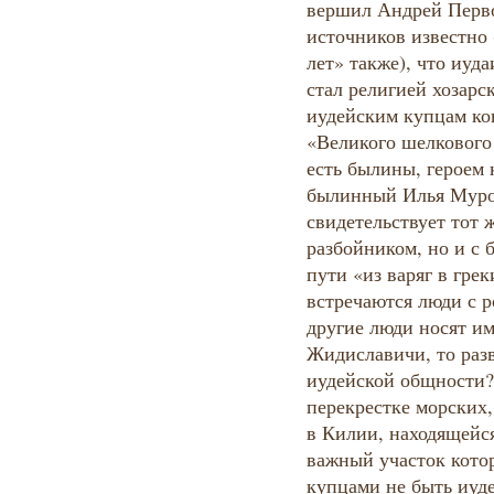
вершил Андрей Перво
источников известно 
лет» также), что иуд
стал религией хозарс
иудейским купцам ко
«Великого шелкового 
есть былины, героем 
былинный Илья Муром
свидетельствует тот ж
разбойником, но и с
пути «из варяг в гре
встречаются люди с 
другие люди носят и
Жидиславичи, то разв
иудейской общности? 
перекрестке морских
в Килии, находящейс
важный участок кото
купцами не быть иуд