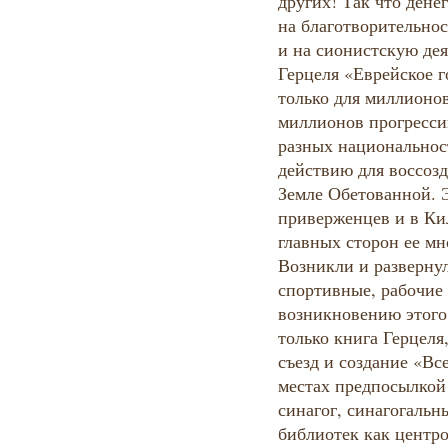
других! Так что ден
на благотворительнос
и на сионистскую дея
Герцеля «Еврейское г
только для миллионов
миллионов прогресси
разных национальност
действию для воссозд
Земле Обетованной. 
приверженцев и в Ки
главных сторон ее мн
Возникли и разверну
спортивные, рабочие
возникновению этого
только книга Герцел
съезд и создание «Вс
местах предпосылкой
синагог, синагогальн
библиотек как центро