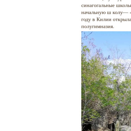
синагогальные школы
начальную ш колу— «т
году в Килии открыл
полугимназия.