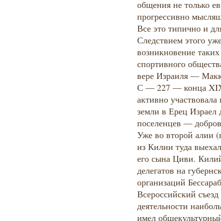
общения не только ев
прогрессивно мыслящ
Все это типично и дл
Следствием этого уже
возникновение таких 
спортивного обществ
вере Израиля — Макк
С — 227 — конца XIX
активно участвовала 
земли в Ерец Израел 
поселенцев — добров
Уже во второй алии (
из Килии туда выеха
его сына Циви. Кили
делегатов на губернс
организаций Бессара
Всероссийский съезд
деятельности наиболь
имел общекультурный