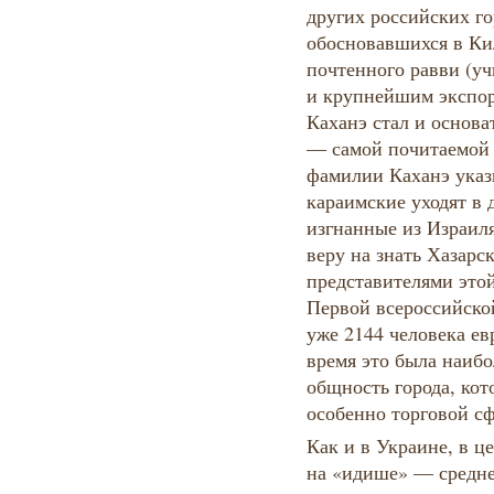
других российских го
обосновавшихся в Ки
почтенного равви (уч
и крупнейшим экспор
Каханэ стал и основа
— самой почитаемой
фамилии Каханэ указы
караимские уходят в 
изгнанные из Израил
веру на знать Хазарск
представителями этой
Первой всероссийско
уже 2144 человека ев
время это была наибо
общность города, кот
особенно торговой с
Как и в Украине, в ц
на «идише» — средн