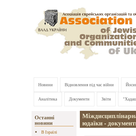
Перейти к основному содержанию
Новини
Відновлення під час війни
Йосип
Аналітика
Документи
Звіти
"Хада
Міждисциплінарна
Останні
юдаїки - документ
новини
В Ізраїлі