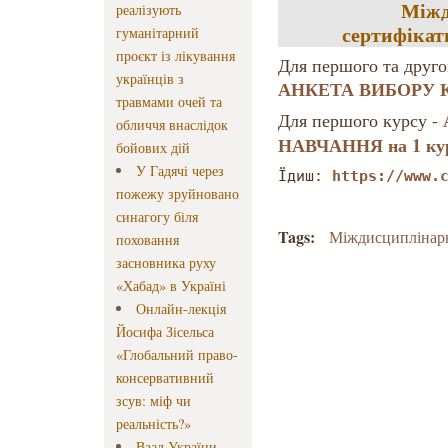
Міжд
реалізують
сертифікат
гуманітарний
проєкт із лікування
Для першого та друго
українців з
АНКЕТА ВИБОРУ 
травмами очей та
Для першого курсу -
обличчя внаслідок
НАВЧАННЯ на 1 ку
бойових дій
У Гадячі через
Їдиш: 
https://www.
пожежу зруйновано
синагогу біля
Tags:
Міждисциплінарн
поховання
засновника руху
«Хабад» в Україні
Онлайн-лекція
Йосифа Зісельса
«Глобальний право-
консервативний
зсув: міф чи
реальність?»
Ваад України