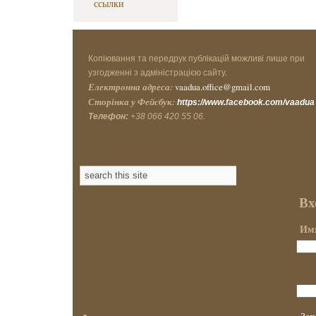
ссылки
Копіювання та передрук публікацій можливі лише при
узгодженні з адміністрацією сайту.
Електронна адреса:
vaadua.office@gmail.com
Сторінка у Фейсбук:
https://www.facebook.com/vaadua
Телефон:
+38 066 420 55 06.
Вх
Имя