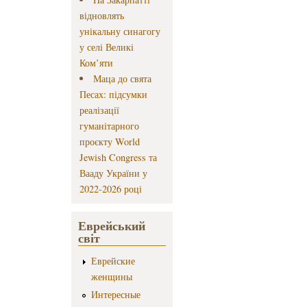
відновлять
унікальну синагогу
у селі Великі
Ком’яти
Маца до свята
Песах: підсумки
реалізації
гуманітарного
проєкту World
Jewish Congress та
Вааду України у
2022-2026 році
Еврейський
світ
Еврейские
женщины
Интересные