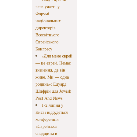
взяв участь у
Форумі
національних
директорів
Всесвітнього
Єврейського
Конгресу
«Для мене єврей
— це єврей. Немає
значення, де він
живе. Ми — одна
родина»: Едуард
Шифрін для Jewish
Post And News
1-2 липня у
Києві відбудеться
конференція
«Єврейська
спадщина в