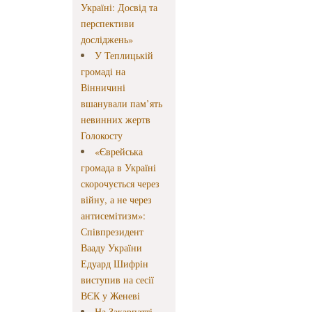
Україні: Досвід та
перспективи
досліджень»
У Теплицькій
громаді на
Вінничині
вшанували пам’ять
невинних жертв
Голокосту
«Єврейська
громада в Україні
скорочується через
війну, а не через
антисемітизм»:
Співпрезидент
Вааду України
Едуард Шифрін
виступив на сесії
ВЄК у Женеві
На Закарпатті