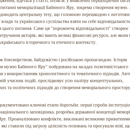
дження, йдеться у статті, полягає у виявленні першопричин бага
у питанні меморіалізації Бабиного Яру, зокрема створення музею.
 доводить центральну тезу, що головною перешкодою є неготовн
 влади та українського суспільства взяти на себе відповідальність
я цього питання. Саме ця "порожнеча відповідальності" створює
втручання акторів, які мають великі фінансові ресурси, але яким
українського історичного та етичного контексту.
ж блюзнірством, байдужістю і російською пропагандою. Історія
я музею Бабиного Яру" побудована на засадах позитивістського
я з використанням хронологічного та тематичного підходів. Авт
ній учасник подій, прослідковує усю палітру концептуальних,
них та політичних підходів до створення меморіального простору
адокументовано ключові етапи боротьби: перші спроби інституціон
національного заповідника, розробка державної концепції меморі
Яру. Проаналізовано конфлікти, викликані великими приватним
які ставили під загрозу цілісність поховань та просували візії, щ