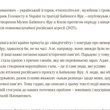
хманович – український історик, етнополітолог, музейник і гро
ідник Голокосту в Україні та трагедії Бабиного Яру – опублікував
створення Музею Бабиного Яру в Києві протягом періоду з кінця
сів повномасштабної російської агресії (2025).
увага всієї країни прикута до «міндічгейту» і лонгріди про мемор
ру, здавалося би, не на часі. Але, направду, вони завжди були не 
к й інші важкі питання нашої історичної пам’яті. Парадокс у тому
 стала однією з причин ганьби, яку ми переживаємо зараз. Адже 
али створення корупційних схем, – це ті самі люди, які усіляко
ли втілення російського проєкту в Бабиному Яру. А люди, які об
ержавою, разом із ними вважали «какая разница» щодо мови, церк
ричної пам’яті. Тому гадаю, що описані у цьому тексті події мают
ній стосунок до наших поточних проблем – зовнішніх і внутрішн
.
італій Нахманович