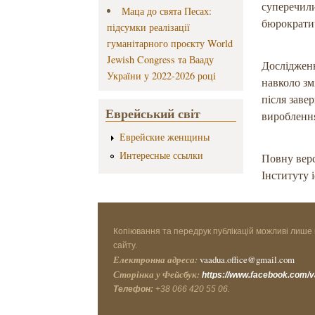
суперечили
Маца до свята Песах:
бюрократич
підсумки реалізації
гуманітарного проєкту World
Jewish Congress та Вааду
Дослідженн
України у 2022-2026 році
навколо зм
після заве
Еврейський світ
вироблення
Еврейские женщины
Интересные ссылки
Повну верс
Інституту 
Копіювання та передрук публікацій можливі лише 
сайту.
Електронна адреса:
vaadua.office@gmail.com
Сторінка у Фейсбук:
https://www.facebook.com/
Телефон:
+38 066 420 55 06.