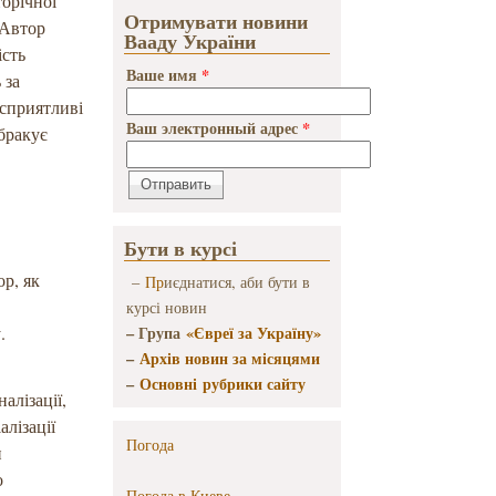
торічної
Отримувати новини
 Автор
Вааду України
ість
Ваше имя
*
 за
 сприятливі
Ваш электронный адрес
*
 бракує
Бути в курсі
ор, як
–
Пр
иєднатися, аби бути в
курсі новин
.
– Група
«Євреї за Україну»
–
Архів новин за місяцями
–
Основні рубрики сайту
алізації,
алізації
Погода
и
о
Погода в
Киеве