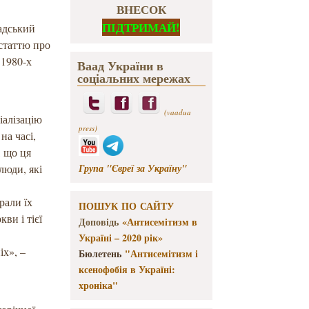
ВНЕСОК
ПІДТРИМАЙ!
мадський
 статтю про
 1980-х
Ваад України в
соціальних мережах
(vaadua
іалізацію
press)
на часі,
, що ця
Група "Євреї за Україну"
люди, які
рали їх
ПОШУК ПО САЙТУ
ви і тієї
Доповідь
«Антисемітизм в
ь
Україні – 2020 рік»
іх», –
Бюлетень
"Антисемітизм і
ксенофобія в Україні:
хроніка"