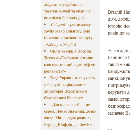
лікування українців з
травмами очей та обличчя
Віталій На
внаслідок бойових дій
діяч, досл
У Гадячі через пожежу
історію не
зруйновано синагогу біля
років до ча
поховання засновника руху
«Хабад» в Україні
«Сьогодні 
Онлайн-лекція Йосифа
Бабиного Я
Зісельса «Глобальний право-
так само я
консервативний зсув: міф чи
байдужість
реальність?»
Ваад України взяв участь
санкціонув
у Форумі національних
підтримува
директорів Всесвітнього
керувати д
Єврейського Конгресу
самої істо
«Для мене єврей — це
безпосеред
єврей. Немає значення, де він
зазначає В
живе. Ми — одна родина»:
Едуард Шифрін для Jewish