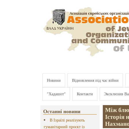
Перейти к основному содержанию
Новини
Відновлення під час війни
"Хадашот"
Контакти
Эксклюзив Ва
Між блю
Останні новини
Історія 
В Ізраїлі реалізують
Нахман
гуманітарний проєкт із