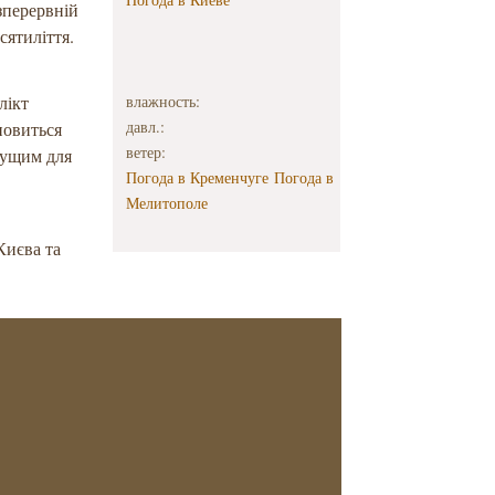
зперервній
сятиліття.
лікт
влажность:
давл.:
новиться
ветер:
ачущим для
Погода в Кременчуге
Погода в
Мелитополе
Києва та