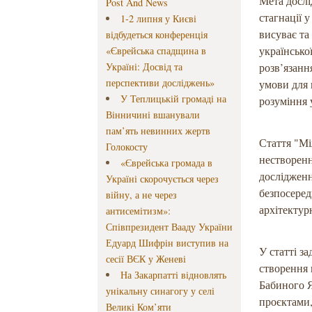
Мета дослі
Post And News
стагнації 
1-2 липня у Києві
висуває та
відбудеться конференція
української
«Єврейська спадщина в
Україні: Досвід та
розв’язанн
перспективи досліджень»
умови для 
У Теплицькій громаді на
розуміння 
Вінничині вшанували
пам’ять невинних жертв
Стаття "Мі
Голокосту
нестворенн
«Єврейська громада в
дослідженн
Україні скорочується через
безпосеред
війну, а не через
архітектур
антисемітизм»:
Співпрезидент Вааду України
Едуард Шифрін виступив на
У статті з
сесії ВЄК у Женеві
створення 
На Закарпатті відновлять
Бабиного 
унікальну синагогу у селі
проєктами, 
Великі Ком’яти