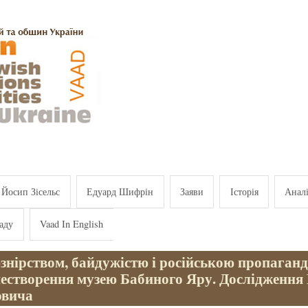
Йосип Зісельс
Едуард Шифрін
Заяви
Історія
Анал
аду
Vaad In English
знірством, байдужістю і російською пропаган
нестворення музею Бабиного Яру. Дослідження 
овича