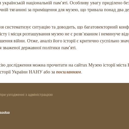
 українській національній пам’яті. Особливу увагу приділено бе
ній тяганині за приміщення для музею, що тривала понад два де
я систематизує ситуацію та доводить, що багатовекторний конф
істу і місця розташування музею не є розв’язаним і неминуче від
ршення війни. Отже, аналіз його історії є критично суспільно зн
 зваженої державної політики пам՚яті.
ію дослідження можна прочитати на сайтах Музею історії міста 
історії України НАНУ або за
посиланням
.
при узгодженні з адміністрацією
vaadua