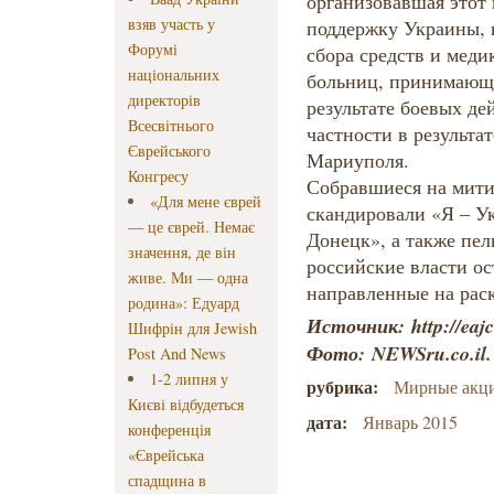
организовавшая этот
взяв участь у
поддержку Украины, 
Форумі
сбора средств и меди
національних
больниц, принимающ
директорів
результате боевых де
Всесвітнього
частности в результа
Єврейського
Мариуполя.
Конгресу
Собравшиеся на мити
«Для мене єврей
скандировали «Я – У
— це єврей. Немає
Донецк», а также пе
значення, де він
российские власти ос
живе. Ми — одна
направленные на рас
родина»: Едуард
Источник: http://eajc
Шифрін для Jewish
Фото:
NEWSru.co.il.
Post And News
1-2 липня у
рубрика:
Мирные акц
Києві відбудеться
дата:
Январь 2015
конференція
«Єврейська
спадщина в