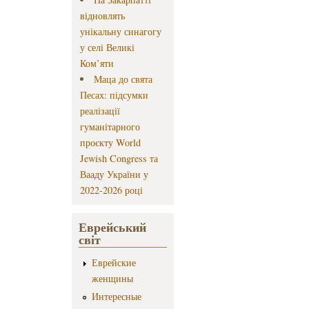
відновлять
унікальну синагогу
у селі Великі
Ком’яти
Маца до свята
Песах: підсумки
реалізації
гуманітарного
проєкту World
Jewish Congress та
Вааду України у
2022-2026 році
Еврейський
світ
Еврейские
женщины
Интересные