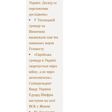
Україні: Досвід та
перспективи
досліджень»
У Теплицькій
громаді на
Вінничині
вшанували пам’ять
невинних жертв
Голокосту
«Єврейська
громада в Україні
скорочується через
війну, а не через
антисемітизм»:
Співпрезидент
Вааду України
Едуард Шифрін
виступив на сесії
ВЄК у Женеві
На Закарпатті