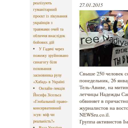
реалізують
27.01.2015
гуманітарний
проєкт із лікування
українців з
травмами очей та
обличчя внаслідок
бойових дій
У Гадячі через
пожежу зруйновано
синагогу біля
поховання
Свыше 250 человек с
засновника руху
понедельник, 26 янва
«Хабад» в Україні
Тель-Авиве, на мити
Онлайн-лекція
летчицы Надежды Сав
Йосифа Зісельса
обвиняет в причастно
«Глобальний право-
журналистов на вост
консервативний
NEWSru.co.il.
зсув: міф чи
Группа активистов Isr
реальність?»
Ваад України