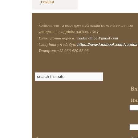
ссылки
Копіювання та передрук публікацій можливі лише при
узгодженні з адміністрацією сайту.
Електронна адреса:
vaadua.office@gmail.com
Сторінка у Фейсбук:
https://www.facebook.com/vaadua
Телефон:
+38 066 420 55 06.
Вх
Имя