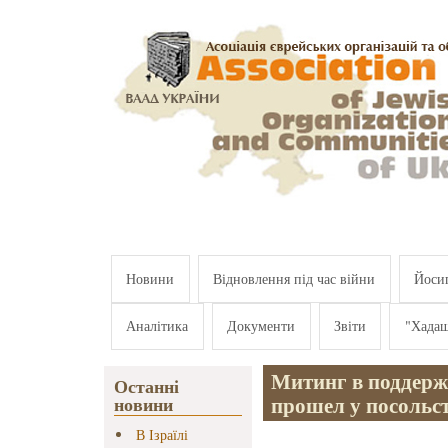
Перейти к основному содержанию
Новини
Відновлення під час війни
Йосип
Аналітика
Документи
Звіти
"Хада
Митинг в поддер
Останні
прошел у посольс
новини
В Ізраїлі