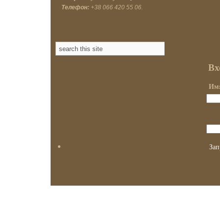
Телефон:
+38 066 420 55 06.
Вх
Имя
Зап