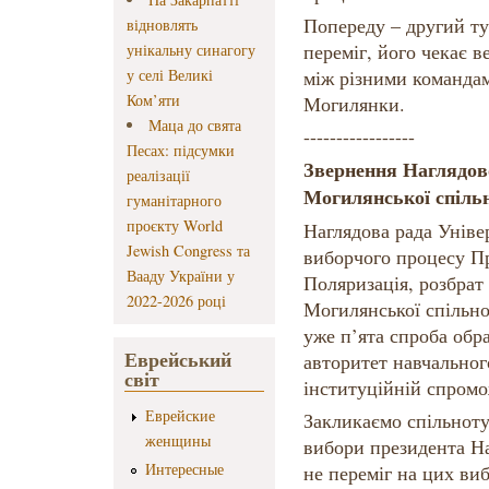
Попереду – другий тур
відновлять
переміг, його чекає в
унікальну синагогу
у селі Великі
між різними команда
Ком’яти
Могилянки.
Маца до свята
-----------------
Песах: підсумки
Звернення Наглядо
реалізації
Могилянської спіль
гуманітарного
проєкту World
Наглядова рада Уніве
Jewish Congress та
виборчого процесу 
Вааду України у
Поляризація, розбрат
2022-2026 році
Могилянської спільно
уже п’ята спроба обр
Еврейський
авторитет навчальног
світ
інституційній спромо
Еврейские
Закликаємо спільноту
женщины
вибори президента Н
Интересные
не переміг на цих виб