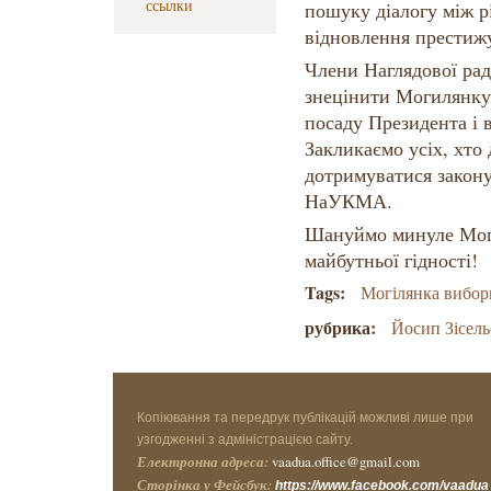
ссылки
пошуку діалогу між р
відновлення престиж
Члени Наглядової рад
знецінити Могилянку
посаду Президента і 
Закликаємо усіх, хто
дотримуватися закону
НаУКМА.
Шануймо минуле Моги
майбутньої гідності!
Tags:
Могілянка вибор
рубрика:
Йосип Зісель
Копіювання та передрук публікацій можливі лише при
узгодженні з адміністрацією сайту.
Електронна адреса:
vaadua.office@gmail.com
Сторінка у Фейсбук:
https://www.facebook.com/vaadua