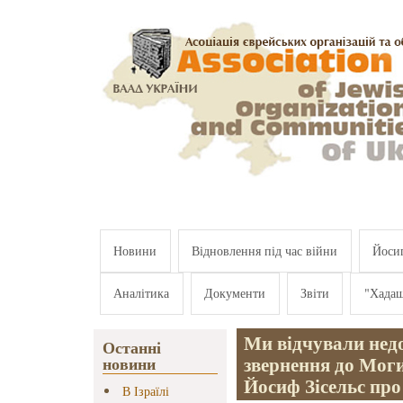
Перейти к основному содержанию
Новини
Відновлення під час війни
Йосип
Аналітика
Документи
Звіти
"Хада
Ми відчували недо
Останні
звернення до Моги
новини
Йосиф Зісельс пр
В Ізраїлі