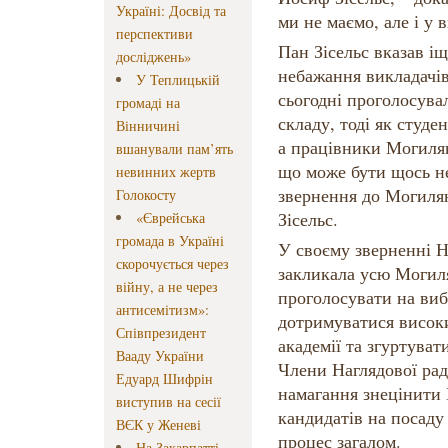
Україні: Досвід та
ми не маємо, але і у 
перспективи
Пан Зісельс вказав і
досліджень»
небажання викладачів
У Теплицькій
сьогодні проголосува
громаді на
складу, тоді як студе
Вінничині
а працівники Могиля
вшанували пам’ять
що може бути щось не
невинних жертв
звернення до Могилян
Голокосту
Зісельс.
«Єврейська
громада в Україні
У своєму зверненні
скорочується через
закликала усю Могиля
війну, а не через
проголосувати на ви
антисемітизм»:
дотримуватися висок
Співпрезидент
академії та згуртувати
Вааду України
Члени Наглядової рад
Едуард Шифрін
намагання знецінити
виступив на сесії
кандидатів на посаду
ВЄК у Женеві
процес загалом.
На Закарпатті