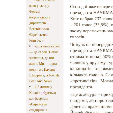
взяв участь у
Сьогодні вже вкотре 
Форумі
президента НАУКМА,
національних
Квіт набрав 232 голо
директорів
– 201 голос (33,9%), 
Всесвітнього
якому переможець має
Єврейського
голосів.
Конгресу
Чому ж на попередніх
«Для мене єврей
президента НАУКМА
— це єврей. Немає
отримати понад 50% г
значення, де він
чоловік у другому ту
живе. Ми — одна
кандидатів, тоді жоде
родина»: Едуард
кількості голосів. Са
Шифрін для Jewish
«противсіхів» Могиля
Post And News
президента.
1-2 липня у
Києві відбудеться
«Це ж абсурд – прихо
конференція
пандемії, аби прогол
«Єврейська
ділиться враженнями
спадщина в
Йосиф Зісельс, – док