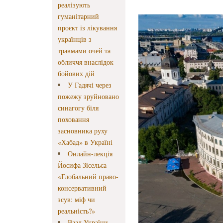
реалізують
гуманітарний
проєкт із лікування
українців з
травмами очей та
обличчя внаслідок
бойових дій
У Гадячі через
пожежу зруйновано
синагогу біля
поховання
засновника руху
«Хабад» в Україні
Онлайн-лекція
Йосифа Зісельса
«Глобальний право-
консервативний
зсув: міф чи
реальність?»
Ваад України