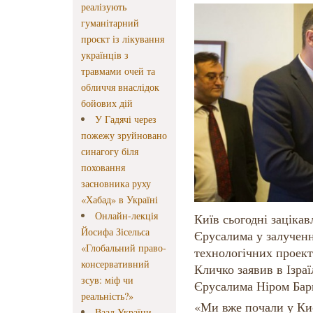
реалізують
гуманітарний
проєкт із лікування
українців з
травмами очей та
обличчя внаслідок
бойових дій
У Гадячі через
пожежу зруйновано
синагогу біля
поховання
засновника руху
«Хабад» в Україні
Онлайн-лекція
Київ сьогодні заціка
Йосифа Зісельса
Єрусалима у залученн
«Глобальний право-
технологічних проект
консервативний
Кличко заявив в Ізраїл
зсув: міф чи
Єрусалима Ніром Бар
реальність?»
«Ми вже почали у Ки
Ваад України