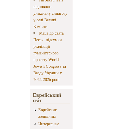
відновлять
унікальну синагогу
у селі Великі
Ком’яти
Маца до свята
Песах: підсумки
реалізації
гуманітарного
проєкту World
Jewish Congress та
Вааду України у
2022-2026 році
Еврейський
світ
Еврейские
женщины
Интересные