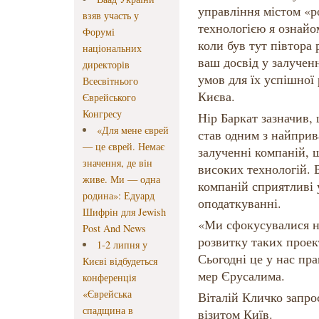
управління містом «р
взяв участь у
технологією я ознайом
Форумі
коли був тут півтора 
національних
ваш досвід у залученн
директорів
умов для їх успішної
Всесвітнього
Києва.
Єврейського
Конгресу
Нір Баркат зазначив,
«Для мене єврей
став одним з найприв
— це єврей. Немає
залученні компаній, 
значення, де він
високих технологій. 
живе. Ми — одна
компаній сприятливі 
родина»: Едуард
оподаткуванні.
Шифрін для Jewish
«Ми сфокусувалися на
Post And News
розвитку таких проект
1-2 липня у
Сьогодні це у нас пр
Києві відбудеться
мер Єрусалима.
конференція
«Єврейська
Віталій Кличко запрос
спадщина в
візитом Київ.