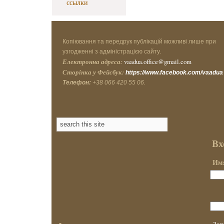
ссылки
Копіювання та передрук публікацій можливі лише при
узгодженні з адміністрацією сайту.
Електронна адреса:
vaadua.office@gmail.com
Сторінка у Фейсбук:
https://www.facebook.com/vaadua
Телефон:
+38 066 420 55 06.
Вх
Имя