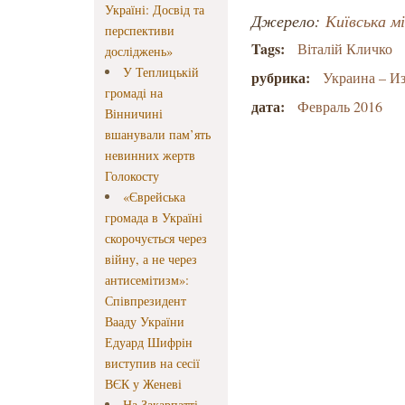
Україні: Досвід та
Джерело:
Київська м
перспективи
Tags:
Віталій Кличко
досліджень»
У Теплицькій
рубрика:
Украина – И
громаді на
дата:
Февраль 2016
Вінничині
вшанували пам’ять
невинних жертв
Голокосту
«Єврейська
громада в Україні
скорочується через
війну, а не через
антисемітизм»:
Співпрезидент
Вааду України
Едуард Шифрін
виступив на сесії
ВЄК у Женеві
На Закарпатті