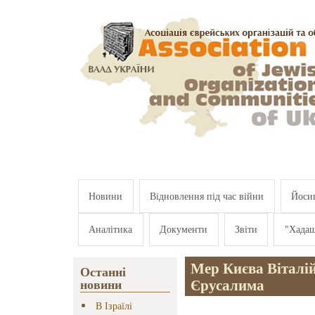
Перейти к основному содержанию
Новини
Відновлення під час війни
Йосип
Аналітика
Документи
Звіти
"Хада
Мер Києва Віталій
Останні
Єрусалима
новини
В Ізраїлі