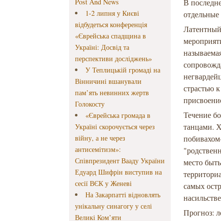
Post And News
В последн
1-2 липня у Києві
отдельные
відбудеться конференція
Латентный
«Єврейська спадщина в
мероприяти
Україні: Досвід та
называемая
перспективи досліджень»
сопровожд
У Теплицькій громаді на
негвардейц
Вінничині вшанували
страстью 
пам’ять невинних жертв
присвоени
Голокосту
Течение б
«Єврейська громада в
танцами. 
Україні скорочується через
війну, а не через
побивахом
антисемітизм»:
"родственн
Співпрезидент Вааду України
место быть
Едуард Шифрін виступив на
территориа
сесії ВЄК у Женеві
самых остр
На Закарпатті відновлять
насильств
унікальну синагогу у селі
Прогноз: л
Великі Ком’яти