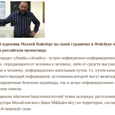
 художник Матвей Вайсберг на своей страничке в Фейсбуке 
а российская пропаганда:
орадос (chumka colorados) - острое инфекционно-информационн
е, передающееся от человека к человеку, либо от средств массов
и к человеку, информационно-капельным путем, т.е. путем капа
ответствующей информацией, источником которой могут являться
 зараженные болезнью индивиды, так и целые информационные 
нные каналы.
ареалы обитания бациллоносителей чумки колорадос располож
хутора Михайловского (hutor Mikhailovskiy) на территории, сос
1/6 мировой суши.