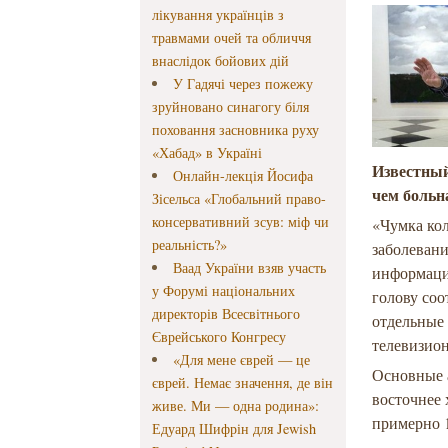
лікування українців з
травмами очей та обличчя
внаслідок бойових дій
У Гадячі через пожежу
зруйновано синагогу біля
поховання засновника руху
«Хабад» в Україні
Известный
Онлайн-лекція Йосифа
чем больн
Зісельса «Глобальний право-
консервативний зсув: міф чи
«Чумка кол
реальність?»
заболевани
Ваад України взяв участь
информаци
у Форумі національних
голову со
директорів Всесвітнього
отдельные
Єврейського Конгресу
телевизио
«Для мене єврей — це
Основные 
єврей. Немає значення, де він
восточнее 
живе. Ми — одна родина»:
примерно 
Едуард Шифрін для Jewish