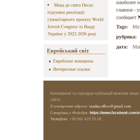
наиболее 
Маца до свята Песах:
главное - 
підсумки реалізації
сообщает
гуманітарного проєкту World
Tags:
Ма
Jewish Congress та Вааду
України у 2022-2026 році
рубрика:
дата:
Ма
Еврейський світ
Еврейские женщины
Интересные ссылки
Копіювання та передрук публікацій можливі лише 
сайту.
Електронна адреса:
vaadua.office@gmail.com
Сторінка у Фейсбук:
https://www.facebook.com/
Телефон:
+38 066 420 55 06.