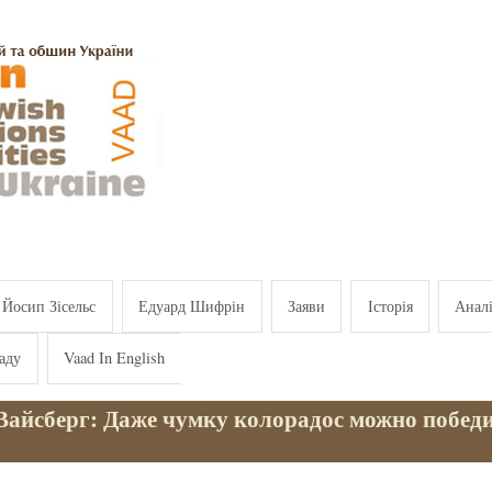
Йосип Зісельс
Едуард Шифрін
Заяви
Історія
Анал
аду
Vaad In English
Вайсберг: Даже чумку колорадос можно побед