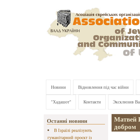
Перейти к основному содержанию
Новини
Відновлення під час війни
"Хадашот"
Контакти
Эксклюзив Ва
Матвей 
Останні новини
добром
В Ізраїлі реалізують
гуманітарний проєкт із