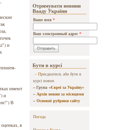
,
Отримувати новини
Вааду України
ческие
Ваше имя
*
так
оза,
Ваш электронный адрес
*
точек
i") и
х
Бути в курсі
 пением-
–
Пр
иєднатися, аби бути в
курсі новин
– Група
«Євреї за Україну»
стках имеют
–
Архів новин за місяцями
) и
–
Основні рубрики сайту
ни!") В
Погода
 оценках, в
Погода в
Киеве