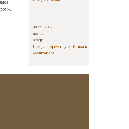
амое
бром»,
влажность:
давл.:
ветер:
Погода в Кременчуге
Погода в
Мелитополе