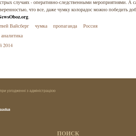
острых случаях - оперативно-следственными мероприятиями. А с
уверенностью, что все, даже чумку колорадос можно победить до
NewsOboz.org
.
твей Вайсберг
чумка
пропаганда
Россия
аналитика
й 2014
при узгодженні з адміністрацією
vaadua
ПОИСК