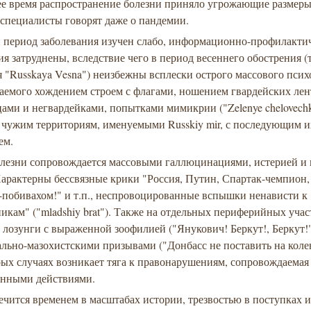
ее время распространение болезни приняло угрожающие размеры
 специалисты говорят даже о пандемии.
 период заболевания изучен слабо, информационно-профилакти
я затруднены, вследствие чего в период весеннего обострения (
 "Russkaya Vesna") неизбежны всплески острого массового псих
аемого хождением строем с флагами, ношением гвардейских лен
ами и негвардейками, попытками мимикрии ("Zelenye chelovechk
к чужим территориям, именуемыми Russkiy mir, с последующим и
ем.
олезни сопровождается массовыми галлюцинациями, истерией и
Характерны бессвязные крики "Россия, Путин, Спартак-чемпион,
-побивахом!" и т.п., неспровоцированные вспышки ненависти к
икам" ("mladshiy brat"). Также на отдельных периферийных уча
 лозунги с выраженной зоофилией ("Янукович! Беркут!, Беркут!"
льно-мазохистскими призывами ("Донбасс не поставить на коле
ых случаях возникает тяга к правонарушениям, сопровождаемая
енными действиями.
ечится временем в масштабах истории, трезвостью в поступках и