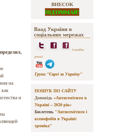
ВНЕСОК
ПІДТРИМАЙ!
Ваад України в
соціальних мережах
(vaadua
определил,
press)
ое
Група "Євреї за Україну"
ой
ния на
 как
ПОШУК ПО САЙТУ
агенства и
Доповідь
«Антисемітизм в
Україні – 2020 рік»
Бюлетень
"Антисемітизм і
ены
ксенофобія в Україні:
тавляющей
хроніка"