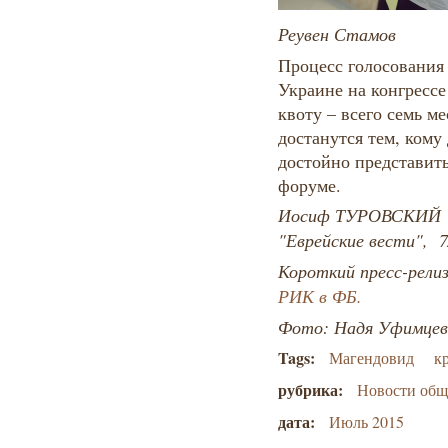
Реувен Стамов
Процесс голосования 
Украине на конгресс
квоту – всего семь ме
достанутся тем, кому
достойно представит
форуме.
Иосиф ТУРОВСКИЙ
"Еврейские вести", 7
Короткий пресс-рели
РИК в ФБ.
Фото: Надя Уфимцев
Tags:
Магендовид
к
рубрика:
Новости об
дата:
Июль 2015