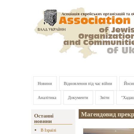
Перейти к основному содержанию
Новини
Відновлення під час війни
Йосип
Аналітика
Документи
Звіти
"Хада
Магендовид прекр
Останні
новини
В Ізраїлі