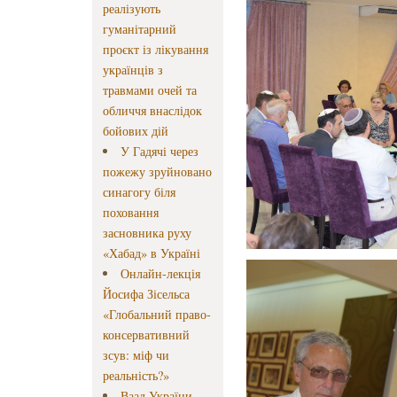
реалізують
гуманітарний
проєкт із лікування
українців з
травмами очей та
обличчя внаслідок
бойових дій
У Гадячі через
пожежу зруйновано
синагогу біля
поховання
засновника руху
«Хабад» в Україні
Онлайн-лекція
Йосифа Зісельса
«Глобальний право-
консервативний
зсув: міф чи
реальність?»
Ваад України