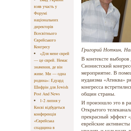
взяв участь у
Форумі
національних
директорів
Всесвітнього
Єврейського
Конгресу
Григорий Ноткин, На
«Для мене єврей
В контексте выборов
— це єврей. Немає
Сионистский конгрес
значення, де він
мероприятие. В пом
живе. Ми — одна
иудаизма «Атиква» ря
родина»: Едуард
конгресса встретилис
Шифрін для Jewish
общин страны.
Post And News
1-2 липня у
И произошло это в р
Києві відбудеться
Открытого телеканал
конференція
прекрасный эффект «
«Єврейська
еврейские активисты
спадщина в
увидеть и услышать т