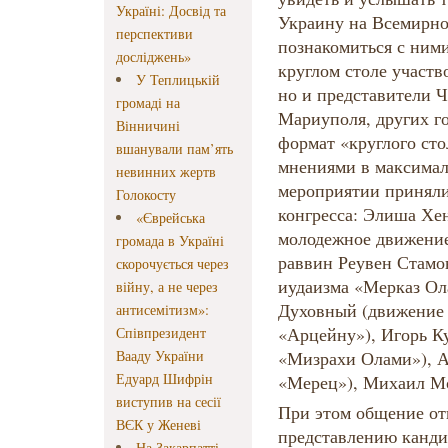
Україні: Досвід та
Украину на Всемирно
перспективи
познакомиться с ними
досліджень»
круглом столе участв
У Теплицькій
но и представители Ч
громаді на
Мариуполя, других г
Вінничині
формат «круглого сто
вшанували пам’ять
мнениями в максимал
невинних жертв
мероприятии приняли
Голокосту
конгресса: Элиша Хе
«Єврейська
молодежное движение
громада в Україні
раввин Реувен Стамо
скорочується через
иудаизма «Мерказ Ол
війну, а не через
Духовный (движение 
антисемітизм»:
«Арцейну»), Игорь К
Співпрезидент
Вааду України
«Мизрахи Олами»), А
Едуард Шифрін
«Мерец»), Михаил Мо
виступив на сесії
При этом общение от
ВЄК у Женеві
представлению канди
На Закарпатті