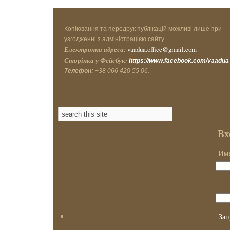
Копіювання та передрук публікацій можливі лише при
узгодженні з адміністрацією сайту.
Електронна адреса:
vaadua.office@gmail.com
Сторінка у Фейсбук:
https://www.facebook.com/vaadua
Телефон:
+38 066 420 55 06.
Вх
Имя
Зап