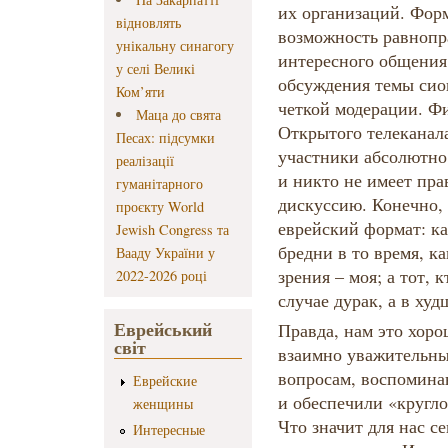
их организаций. Форм
відновлять
возможность равнопр
унікальну синагогу
интересного общения
у селі Великі
обсуждения темы сион
Ком’яти
четкой модерации. Ф
Маца до свята
Открытого телеканала
Песах: підсумки
участники абсолютно
реалізації
и никто не имеет пра
гуманітарного
дискуссию. Конечно,
проєкту World
еврейский формат: к
Jewish Congress та
бредни в то время, ка
Вааду України у
зрения – моя; а тот, 
2022-2026 році
случае дурак, а в худ
Еврейський
Правда, нам это хор
світ
взаимно уважительны
вопросам, воспомина
Еврейские
и обеспечили «кругло
женщины
Что значит для нас се
Интересные