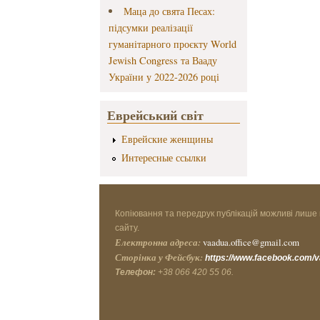
Маца до свята Песах:
підсумки реалізації
гуманітарного проєкту World
Jewish Congress та Вааду
України у 2022-2026 році
Еврейський світ
Еврейские женщины
Интересные ссылки
Копіювання та передрук публікацій можливі лише 
сайту.
Електронна адреса:
vaadua.office@gmail.com
Сторінка у Фейсбук:
https://www.facebook.com/
Телефон:
+38 066 420 55 06.