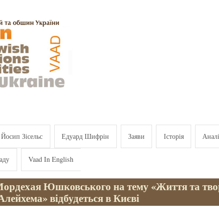
Йосип Зісельс
Едуард Шифрін
Заяви
Історія
Анал
аду
Vaad In English
Мордехая Юшковського на тему «Життя та тво
лейхема» відбудеться в Києві