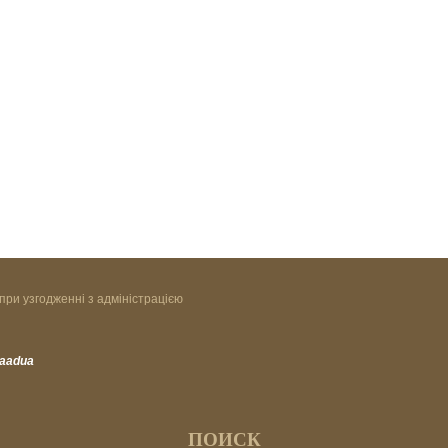
при узгодженні з адміністрацією
vaadua
ПОИСК