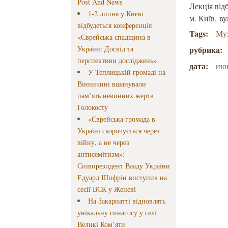
Post And News
Лекція від
1-2 липня у Києві
м. Київ, в
відбудеться конференція
Tags:
Му
«Єврейська спадщина в
Україні: Досвід та
рубрика:
перспективи досліджень»
дата:
ию
У Теплицькій громаді на
Вінничині вшанували
пам’ять невинних жертв
Голокосту
«Єврейська громада в
Україні скорочується через
війну, а не через
антисемітизм»:
Співпрезидент Вааду України
Едуард Шифрін виступив на
сесії ВЄК у Женеві
На Закарпатті відновлять
унікальну синагогу у селі
Великі Ком’яти