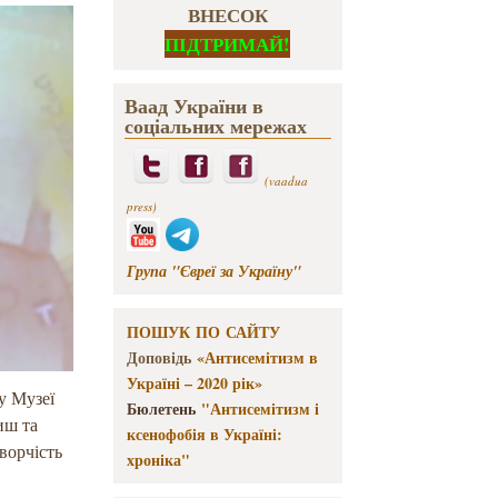
ВНЕСОК
ПІДТРИМАЙ!
Ваад України в
соціальних мережах
(vaadua
press)
Група "Євреї за Україну"
ПОШУК ПО САЙТУ
Доповідь
«Антисемітизм в
Україні – 2020 рік»
у Музеї
Бюлетень
"Антисемітизм і
иш та
ксенофобія в Україні:
ворчість
хроніка"