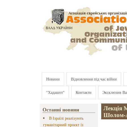
Перейти к основному содержанию
Новини
Відновлення під час війни
"Хадашот"
Контакти
Эксклюзив Ва
Лекція 
Останні новини
Шолом-А
В Ізраїлі реалізують
гуманітарний проєкт із