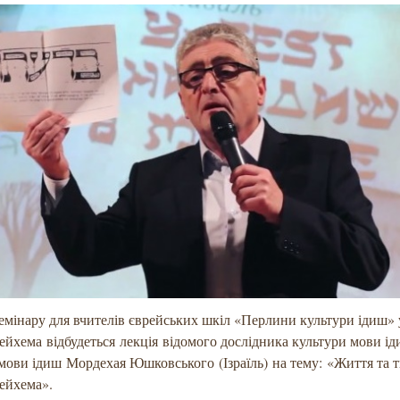
емінару для вчителів єврейських шкіл «Перлини культури ідиш» 
хема відбудеться лекція відомого дослідника культури мови ід
мови ідиш Мордехая Юшковського (Ізраїль) на тему: «Життя та т
ейхема».