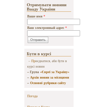
Отримувати новини
Вааду України
Ваше имя
*
Ваш электронный адрес
*
Бути в курсі
–
Пр
иєднатися, аби бути в
курсі новин
– Група
«Євреї за Україну»
–
Архів новин за місяцями
–
Основні рубрики сайту
Погода
Погода в
Киеве