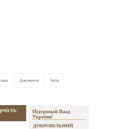
ітика
Документи
Звіти
рчість
Підтримай Ваад
України!
ДОБРОВІЛЬНИЙ