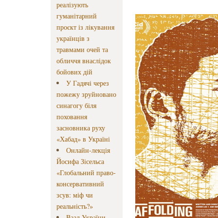
реалізують
гуманітарний
проєкт із лікування
українців з
травмами очей та
обличчя внаслідок
бойових дій
У Гадячі через
пожежу зруйновано
синагогу біля
поховання
засновника руху
«Хабад» в Україні
Онлайн-лекція
Йосифа Зісельса
«Глобальний право-
консервативний
зсув: міф чи
реальність?»
Ваад України