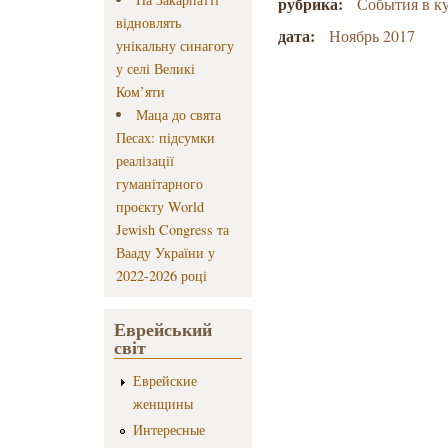
рубрика:
События в к
відновлять
дата:
Ноябрь 2017
унікальну синагогу
у селі Великі
Ком’яти
Маца до свята
Песах: підсумки
реалізації
гуманітарного
проєкту World
Jewish Congress та
Вааду України у
2022-2026 році
Еврейський
світ
Еврейские
женщины
Интересные