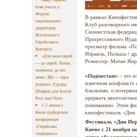
взяв участь у
Форумі
В рамках Кинофестив
національних
Клуб разговорного ив
директорів
Сионистская федерац
Всесвітнього
Прогрессивного Иуда
Єврейського
просмотр фильма «Под
Конгресу
Израиль, Польша / др
«Для мене єврей
Режиссер: Матан Яир
— це єврей. Немає
значення, де він
«Подмостки»
– это и
живе. Ми — одна
извечном конфликте о
родина»: Едуард
близкими, о потерянн
Шифрін для Jewish
прервать многолетнее
Post And News
пониманию. Этим фи
1-2 липня у
кинофестиваль «Дни 
Києві відбудеться
конференція
Фестиваль «Дни Иер
«Єврейська
Киеве с 21 ноября по
спадщина в
летия объединения г