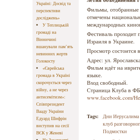
Україні: Досвід та
Фильмы, отобранные 
перспективи
отмечены национальн
досліджень»
международных киноп
У Теплицькій
громаді на
Фестиваль проходит 
Вінничині
Израиля в Украине.
вшанували пам’ять
Просмотр состоится в
невинних жертв
Адрес: ул. Ярославска
Голокосту
Фильм идёт на иврит
«Єврейська
языке.
громада в Україні
Вход свободный.
скорочується через
Страница Клуба в ФБ
війну, а не через
антисемітизм»:
www.facebook.com/He
Співпрезидент
Вааду України
Tags:
Дни Иерусалима
Едуард Шифрін
клуб разговорно
виступив на сесії
Подмостки
ВЄК у Женеві
На Закарпатті