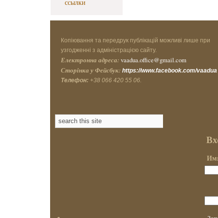
ссылки
Копіювання та передрук публікацій можливі лише при
узгодженні з адміністрацією сайту.
Електронна адреса:
vaadua.office@gmail.com
Сторінка у Фейсбук:
https://www.facebook.com/vaadua
Телефон:
+38 066 420 55 06.
Вх
Имя