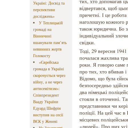
тих, хто допомагав ць
Україні: Досвід та
відвертався, щоб цьог
перспективи
причетні. І це робота
досліджень»
наголошую кожного ра
У Теплицькій
також юридична. Бо з
громаді на
індивідуальний злочин
Вінничині
свідки.
вшанували пам’ять
невинних жертв
Тоді, 29 вересня 1941
Голокосту
почалася жахлива тра
«Єврейська
роки. Я говорю саме п
громада в Україні
про тих, хто вбивав і
скорочується через
Відомо, що була єйнз
війну, а не через
безпосередньо здійсни
антисемітизм»:
два німецькі поліцейс
Співпрезидент
стояли в оточенні. Та
Вааду України
представники чи кері
Едуард Шифрін
поліції. На цей час в
виступив на сесії
місцевих поліцейських
ВЄК у Женеві
«людей». Про них усі
На Закарпатті