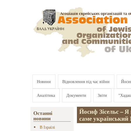
Перейти к основному содержанию
Новини
Відновлення під час війни
Йосип
Аналітика
Документи
Звіти
"Хада
Йосиф Зісельс – Я
Останні
саме український
новини
В Ізраїлі