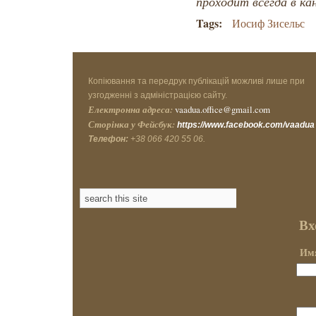
проходит всегда в ка
Tags:
Иосиф Зисельс
Копіювання та передрук публікацій можливі лише при
узгодженні з адміністрацією сайту.
Електронна адреса:
vaadua.office@gmail.com
Сторінка у Фейсбук:
https://www.facebook.com/vaadua
Телефон:
+38 066 420 55 06.
Вх
Имя