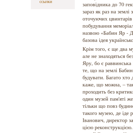
ссылки
заповідника до 70 гект
зараз як раз на землі
оточуючих цвинтарів 
побудування меморіа
назвою «Бабин Яр - 
базова ідея українськ
Крім того, є ще два м
але не знаходяться бе
Яру, бо є раввинська
те, що на землі Баби
будувати. Багато хто
каже, що можна, – так
проходить без критики
один музей пам'яті ж
тільки що повз будино
такого музею, де іде 
Іванович, директор з
цією реконструкцією.