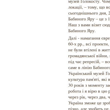
музей Голокосту. Чом
локації, – тому, що в
сьогоднішнього дня, 2
Бабиного Яру – це з 1
Наш з вами візит сюди
Бабиного Яру.
Далі - намагання євре
60-х рр., всі проекти,
не були втілені в житт
громадянської війни, 
під час репресій, – в
саме в лінію Бабиног
Український музей Гол
культура пам'яті, які
30 років з моменту з
робота і я вірю в цю 
через рік, через два, 
Україна зможе це зроб
пізно, але зробить це.