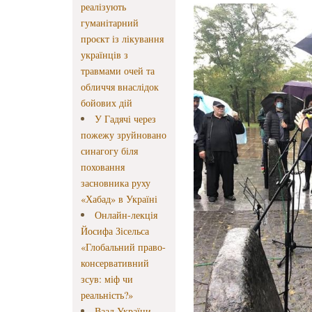
реалізують
гуманітарний
проєкт із лікування
українців з
травмами очей та
обличчя внаслідок
бойових дій
У Гадячі через
пожежу зруйновано
синагогу біля
поховання
засновника руху
«Хабад» в Україні
Онлайн-лекція
Йосифа Зісельса
«Глобальний право-
консервативний
зсув: міф чи
реальність?»
Ваад України