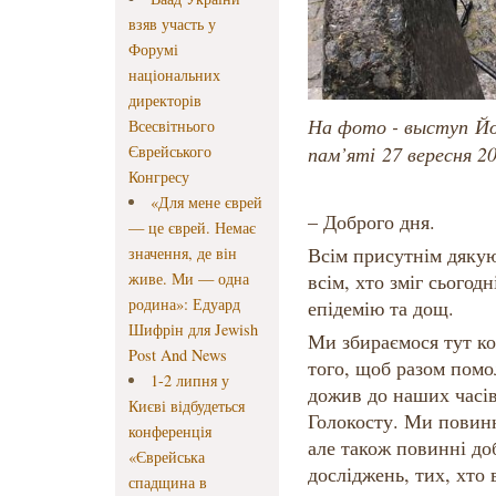
взяв участь у
Форумі
національних
директорів
На фото - выступ Йос
Всесвітнього
Єврейського
пам’яті 27 вересня 20
Конгресу
«Для мене єврей
– Доброго дня.
— це єврей. Немає
Всім присутнім дякую
значення, де він
живе. Ми — одна
всім, хто зміг сьогод
родина»: Едуард
епідемію та дощ.
Шифрін для Jewish
Ми збираємося тут ко
Post And News
того, щоб разом помол
1-2 липня у
дожив до наших часів
Києві відбудеться
Голокосту. Ми повинні
конференція
але також повинні доб
«Єврейська
досліджень, тих, хто в
спадщина в