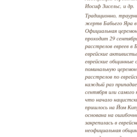
Иосиф Зисельс, и др.
Традиционно, траурн
жертв Бабьего Яра в
Официальная церемон
проходит 29 сентября
расстрелов евреев в 
еврейские активисты,
еврейские общинные 
поминальную церемон
расстрелов по еврейс
каждый раз припадае
сентября или самого
что начало нацистск
пришлось на Йом Кип
основана на ошибочн
закрепилась в еврейс
неофициальная общин