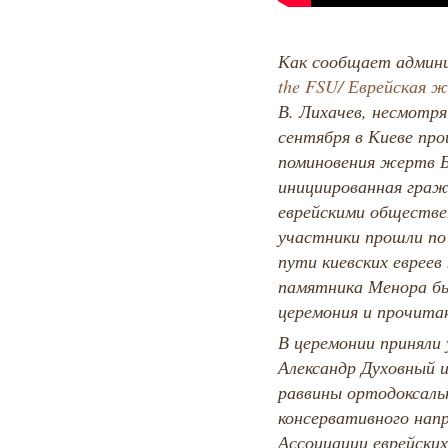
Как сообщает админ
the FSU/ Еврейская 
В. Лихачев, несмотря
сентября в Киеве пр
поминовения жертв Б
инициированная гра
еврейскими обществе
участники прошли по
пути киевских евреев
памятника Менора бы
церемония и прочита
В церемонии приняли 
Александр Духовный и
раввины ортодоксаль
консервативного напр
Ассоциации еврейски