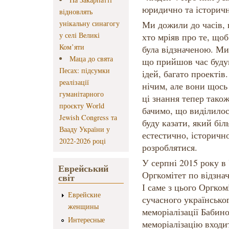
юридично та історичн
відновлять
унікальну синагогу
Ми дожили до часів, н
у селі Великі
хто мріяв про те, що
Ком’яти
була відзначеною. Ми
Маца до свята
що прийшов час будув
Песах: підсумки
ідей, багато проектів
реалізації
нічим, але вони щось 
гуманітарного
ці знання тепер тако
проєкту World
бачимо, що виділилос
Jewish Congress та
буду казати, який біл
Вааду України у
естестично, історичн
2022-2026 році
розроблятися.
У серпні 2015 року в 
Еврейський
Оргкомітет по відзнач
світ
І саме з цього Оргком
Еврейские
сучасного українсько
женщины
меморіалізації Бабин
Интересные
меморіалізацію входи