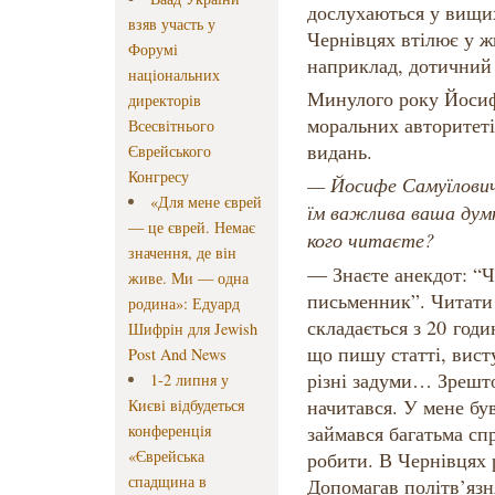
дослухаються у вищих
взяв участь у
Чернівцях втілює у жи
Форумі
наприклад, дотичний 
національних
Минулого року Йосиф
директорів
моральних авторитетів
Всесвітнього
видань.
Єврейського
Конгресу
— Йосифе Самуїлович
«Для мене єврей
їм важлива ваша думк
— це єврей. Немає
кого читаєте?
значення, де він
— Знаєте анекдот: “Ч
живе. Ми — одна
письменник”. Читати
родина»: Едуард
складається з 20 годи
Шифрін для Jewish
що пишу статті, вист
Post And News
різні задуми… Зрешто
1-2 липня у
начитався. У мене був
Києві відбудеться
конференція
займався багатьма спр
«Єврейська
робити. В Чернівцях
спадщина в
Допомагав політв’язн