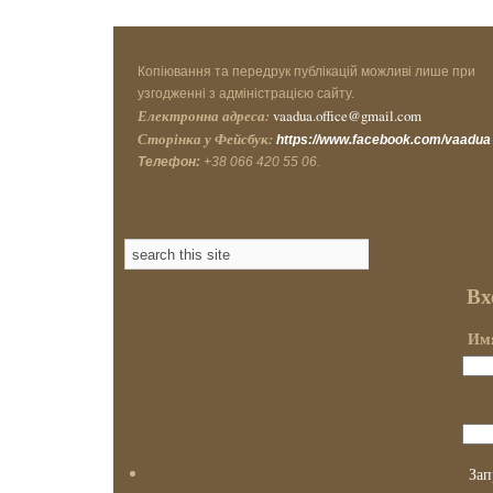
Копіювання та передрук публікацій можливі лише при
узгодженні з адміністрацією сайту.
Електронна адреса:
vaadua.office@gmail.com
Сторінка у Фейсбук:
https://www.facebook.com/vaadua
Телефон:
+38 066 420 55 06.
Вх
Имя
Зап