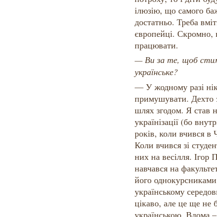
ілюзію, що самого ба
достатньо. Треба вмі
європейці. Скромно, 
працювати.
— Ви за те, щоб сти
українське?
— У жодному разі нік
примушувати. Дехто з
шлях згодом. Я став 
українізації (бо внутр
років, коли вчився в 
Коли вчився зі студен
них на весілля. Ігор
навчався на факультет
його однокурсниками
українському середов
цікаво, але це ще не 
українською. Вдома –