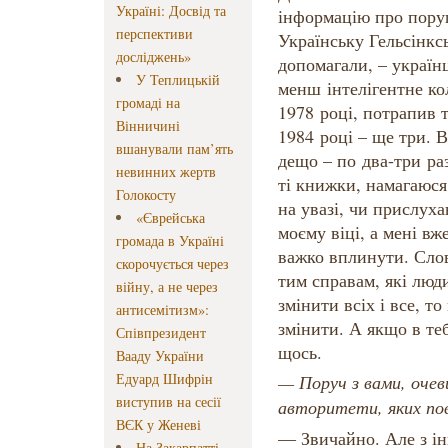
Україні: Досвід та
інформацію про пору
перспективи
Українську Гельсінксь
досліджень»
допомагали, – українц
У Теплицькій
менш інтелігентне кол
громаді на
1978 році, потрапив т
Вінничині
1984 році – ще три. 
вшанували пам’ять
дещо – по два-три ра
невинних жертв
ті книжки, намагаюс
Голокосту
на увазі, чи прислух
«Єврейська
моєму віці, а мені вж
громада в Україні
важко вплинути. Сло
скорочується через
тим справам, які люд
війну, а не через
змінити всіх і все, т
антисемітизм»:
змінити. А якщо в те
Співпрезидент
щось.
Вааду України
Едуард Шифрін
— Поруч з вами, очев
виступив на сесії
авторитети, яких п
ВЄК у Женеві
— Звичайно. Але з ін
На Закарпатті