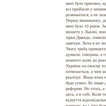
мені було приємно, що
всі прийшли у вишив
розвиватися, а не за
Першу вишиванку, до 
мені було 10 років. 
вишиту у Львові, вон
зірки Давида, семис
одягнув. Хоча я не л
Увагу треба приверта
думаєш, говориш, а г
кожного шлях до реал
України по-своєму по
починається, а чим з
реалізує. Якщо вона 
буде сумно. Бо люди 
реформи. Не хтось, а 
десь, а в собі. Коли т
відчуття відповідаль
потроху, то і діти бу