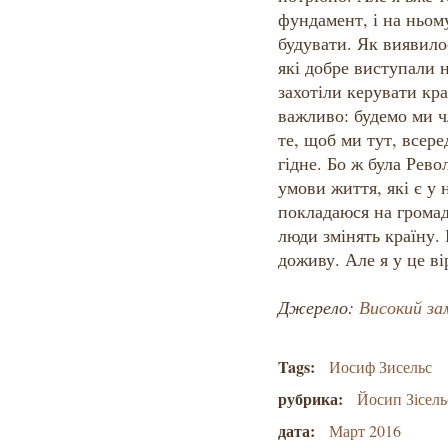
фундамент, і на ньом
будувати. Як виявилос
які добре виступали н
захотіли керувати кр
важливо: будемо ми ч
те, щоб ми тут, всер
гідне. Бо ж була Рево
умови життя, які є у
покладаюся на громад
люди змінять країну. 
доживу. Але я у це ві
Джерело:
Високий зам
Tags:
Иосиф Зисельс
рубрика:
Йосип Зісель
дата:
Март 2016