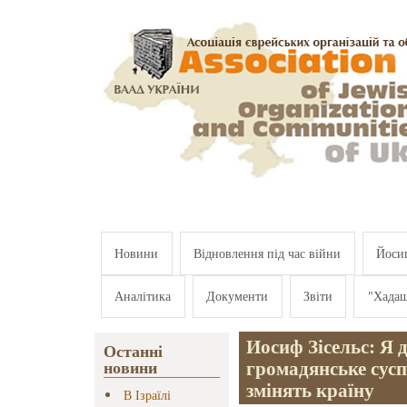
Перейти к основному содержанию
Новини
Відновлення під час війни
Йосип
Аналітика
Документи
Звіти
"Хада
Иосиф Зісельс: Я 
Останні
громадянське сусп
новини
змінять країну
В Ізраїлі