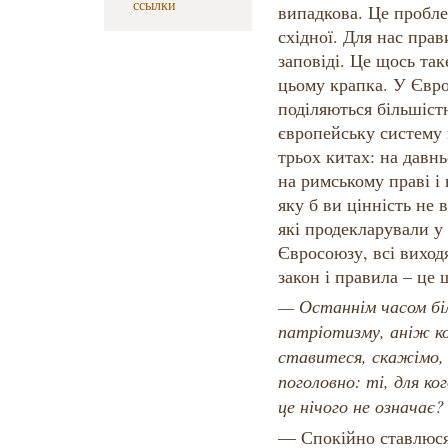
ссылки
випадкова. Це пробле
східної. Для нас прав
заповіді. Це щось таке
цьому крапка. У Євро
поділяються більшіст
європейську систему 
трьох китах: на давнь
на римському праві і 
яку б ви цінність не 
які продекларували у
Євросоюзу, всі виходя
закон і правила – це 
— Останнім часом бі
патріотизму, аніж к
ставитеся, скажімо, 
поголовно: ті, для ког
це нічого не означає?
— Спокійно ставлюся