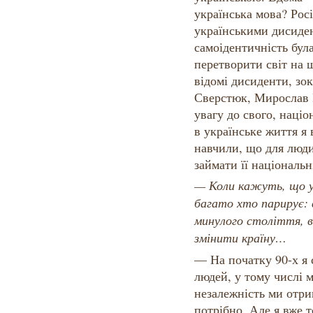
українська мова? Рос
українськими дисиде
самоідентичність бул
перетворити світ на щ
відомі дисиденти, зо
Сверстюк, Мирослав
увагу до свого, націо
в українське життя я
навчили, що для люд
займати її національн
— Коли кажуть, що у 
багато хто парирує: в
минулого століття, в
змінити країну…
— На початку 90-х я 
людей, у тому числі 
незалежність ми отри
потрібно. Але я вже 