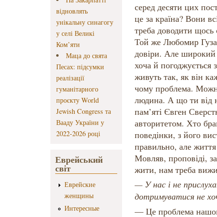
серед десяти цих пост
відновлять
це за країна? Вони вс
унікальну синагогу
треба доводити щось 
у селі Великі
Той же Любомир Гуза
Ком’яти
довіри. Але широкий 
Маца до свята
хоча й погоджується 
Песах: підсумки
живуть так, як він ка
реалізації
чому проблема. Можна
гуманітарного
людина. А що ти від 
проєкту World
пам’яті Євген Сверст
Jewish Congress та
авторитетом. Хто брав
Вааду України у
2022-2026 році
поведінки, з його ви
правильно, але житт
Мовляв, проповіді, за
Еврейський
світ
жити, нам треба вижи
— У нас і не прислуха
Еврейские
дотримуватися не х
женщины
Интересные
— Це проблема нашог