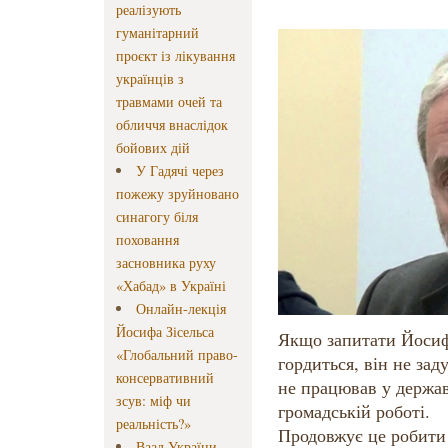
реалізують
гуманітарний
проєкт із лікування
українців з
травмами очей та
обличчя внаслідок
бойових дій
У Гадячі через
пожежу зруйновано
синагогу біля
поховання
засновника руху
«Хабад» в Україні
Онлайн-лекція
Йосифа Зісельса
Якщо запитати Йосиф
«Глобальний право-
гордиться, він не зад
консервативний
не працював у держав
зсув: міф чи
громадській роботі.
реальність?»
Продовжує це робити 
Ваад України