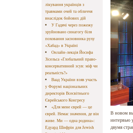
лікування українців з
травмами очей та обличчя
внаслідок бойових дій
У Гадячі через пожежу
зруйновано синагогу біля
поховання засновника руху
«Хабад» в Україні
Онлайн-лекція Йосифа
Зісельса «Глобальний право-
консервативний зсув: міф чи
реальність?»
Ваад України взяв участь
у Форумі національних
директорів Всесвітнього
Єврейського Конгресу
«Для мене єврей — це
В новом в
єврей. Немає значення, де він
интервью 
живе. Ми — одна родина»:
двумя стра
Едуард Шифрін для Jewish