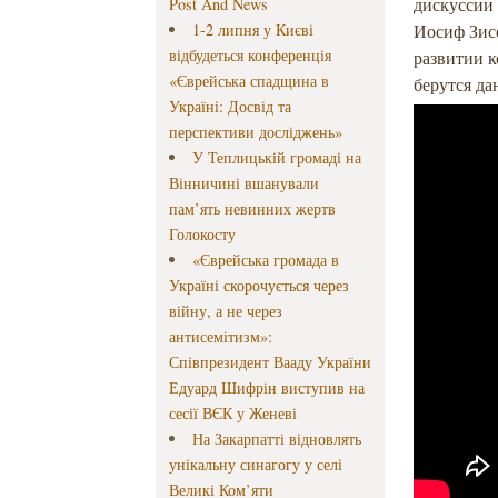
дискуссии
Post And News
1-2 липня у Києві
Иосиф Зисе
відбудеться конференція
развитии к
«Єврейська спадщина в
берутся да
Україні: Досвід та
перспективи досліджень»
У Теплицькій громаді на
Вінничині вшанували
пам’ять невинних жертв
Голокосту
«Єврейська громада в
Україні скорочується через
війну, а не через
антисемітизм»:
Співпрезидент Вааду України
Едуард Шифрін виступив на
сесії ВЄК у Женеві
На Закарпатті відновлять
унікальну синагогу у селі
Великі Ком’яти