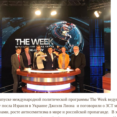
ыпуске международной политической программы The Week веду
у посла Израиля в Украине Джоэля Лиона и поговорили о ЗСТ 
нами, росте антисемитизма в мире и российской пропаганде. В 