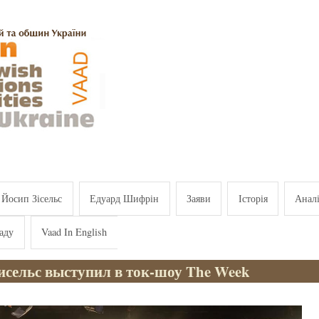
Йосип Зісельс
Едуард Шифрін
Заяви
Історія
Анал
аду
Vaad In English
исельс выступил в ток-шоу The Week