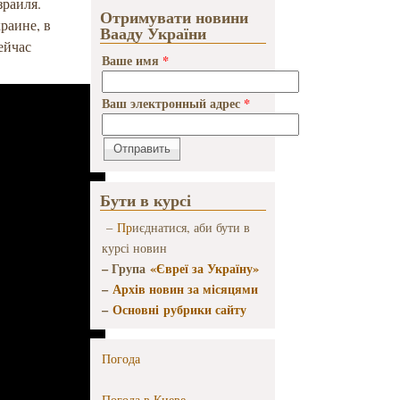
зраиля.
Отримувати новини
раине, в
Вааду України
ейчас
Ваше имя
*
Ваш электронный адрес
*
Бути в курсі
–
Пр
иєднатися, аби бути в
курсі новин
– Група
«Євреї за Україну»
–
Архів новин за місяцями
–
Основні рубрики сайту
Погода
Погода в
Киеве