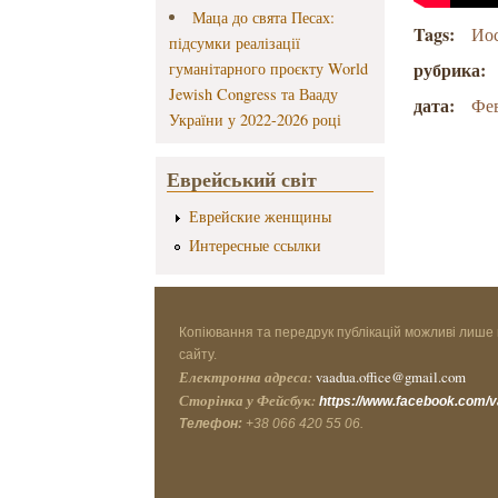
Маца до свята Песах:
Tags:
Иос
підсумки реалізації
рубрика:
гуманітарного проєкту World
Jewish Congress та Вааду
дата:
Фев
України у 2022-2026 році
Еврейський світ
Еврейские женщины
Интересные ссылки
Копіювання та передрук публікацій можливі лише 
сайту.
Електронна адреса:
vaadua.office@gmail.com
Сторінка у Фейсбук:
https://www.facebook.com/
Телефон:
+38 066 420 55 06.