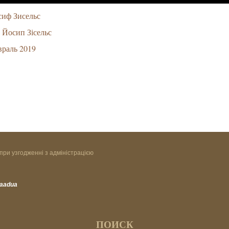
иф Зисельс
Йосип Зісельс
раль 2019
при узгодженні з адміністрацією
vaadua
ПОИСК