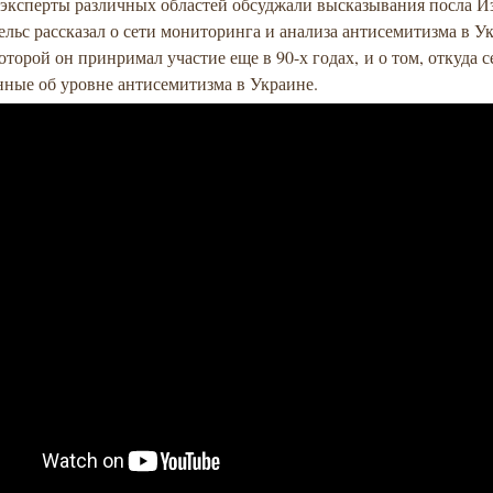
 эксперты различных областей обсуджали высказывания посла И
льс рассказал о сети мониторинга и анализа антисемитизма в Ук
оторой он принримал участие еще в 90-х годах, и о том, откуда с
нные об уровне антисемитизма в Украине.