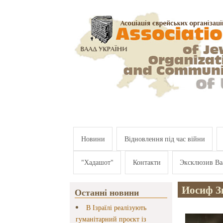
Перейти к основному содержанию
Новини
Відновлення під час війни
"Хадашот"
Контакти
Эксклюзив Ва
Иосиф З
Останні новини
В Ізраїлі реалізують
гуманітарний проєкт із