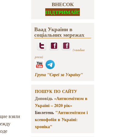
ВНЕСОК
ПІДТРИМАЙ!
Ваад України в
соціальних мережах
(vaadua
press)
Група "Євреї за Україну"
ПОШУК ПО САЙТУ
Доповідь
«Антисемітизм в
Україні – 2020 рік»
Бюлетень
"Антисемітизм і
щие взяли
ксенофобія в Україні:
между
хроніка"
ходе