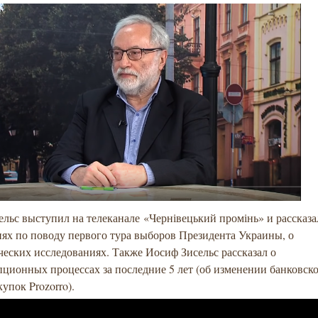
льс выступил на телеканале «Чернівецький промінь» и рассказа
ях по поводу первого тура выборов Президента Украины, о
еских исследованиях. Также Иосиф Зисельс рассказал о
ционных процессах за последние 5 лет (об изменении банковск
купок Prozorro).