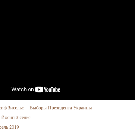
иф Зисельс
Выборы Президента Украины
Йосип Зісельс
ель 2019