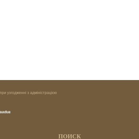
при узгодженні з адміністрацією
vaadua
ПОИСК