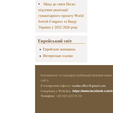
Маца до свята Песах:
підсумки реалізації
гуманітарного проєкту World
Jewish Congress та Вааду
України у 2022-2026 році
Еврейський світ
Еврейские женщины
Интересные ссылки
Копіювання та передрук публікацій можливі лише 
сайту.
Електронна адреса:
vaadua.office@gmail.com
Сторінка у Фейсбук:
https://www.facebook.com/
Телефон:
+38 066 420 55 06.