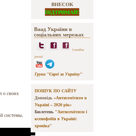
ВНЕСОК
ПІДТРИМАЙ!
Ваад України в
соціальних мережах
(vaadua
press)
Група "Євреї за Україну"
ПОШУК ПО САЙТУ
л о своих
Доповідь
«Антисемітизм в
Україні – 2020 рік»
Бюлетень
"Антисемітизм і
ой системы,
ксенофобія в Україні:
хроніка"