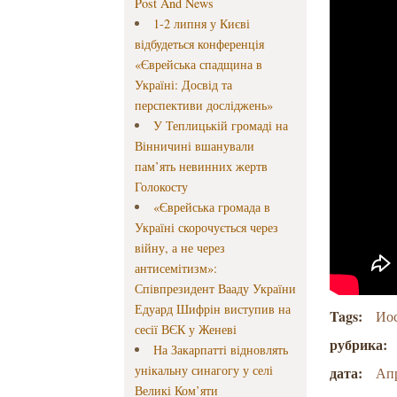
Post And News
1-2 липня у Києві
відбудеться конференція
«Єврейська спадщина в
Україні: Досвід та
перспективи досліджень»
У Теплицькій громаді на
Вінничині вшанували
пам’ять невинних жертв
Голокосту
«Єврейська громада в
Україні скорочується через
війну, а не через
антисемітизм»:
Співпрезидент Вааду України
Едуард Шифрін виступив на
Tags:
Иос
сесії ВЄК у Женеві
рубрика:
На Закарпатті відновлять
унікальну синагогу у селі
дата:
Апр
Великі Ком’яти