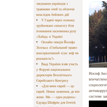
лікування українців з
травмами очей та обличчя
внаслідок бойових дій
У Гадячі через пожежу
зруйновано синагогу біля
поховання засновника руху
«Хабад» в Україні
Онлайн-лекція Йосифа
Зісельса «Глобальний право-
консервативний зсув: міф чи
реальність?»
Ваад України взяв участь
у Форумі національних
Иосиф Зисе
директорів Всесвітнього
впечатлени
Єврейського Конгресу
социологич
«Для мене єврей — це
антикорруп
єврей. Немає значення, де він
системе за
живе. Ми — одна родина»:
Едуард Шифрін для Jewish