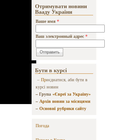
Отримувати новини
Вааду України
Ваше имя
*
Ваш электронный адрес
*
Бути в курсі
–
Пр
иєднатися, аби бути в
курсі новин
– Група
«Євреї за Україну»
–
Архів новин за місяцями
–
Основні рубрики сайту
Погода
Погода в
Киеве