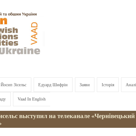
Йосип Зісельс
Едуард Шифрін
Заяви
Історія
Анал
аду
Vaad In English
исельс выступил на телеканале «Чернівецький
»