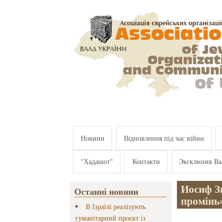
Перейти к основному содержанию
Новини
Відновлення під час війни
"Хадашот"
Контакти
Эксклюзив Ва
Иосиф З
Останні новини
промінь
В Ізраїлі реалізують
гуманітарний проєкт із