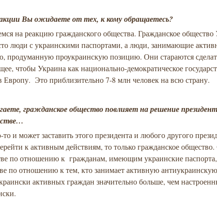
еакции Вы ожидаете от тех, к кому обращаетесь?
емся на реакцию гражданского общества. Гражданское общество
осто люди с украинскими паспортами, а люди, занимающие актив
ю, продуманную проукраинскую позицию. Они стараются сделать
щее, чтобы Украина как национально-демократическое государс
в Европу. Это приблизительно 7-8 млн человек на всю страну.
гаете, гражданское общество повлияет на решение президен
нстве…
-то и может заставить этого президента и любого другого прези
ерейти к активным действиям, то только гражданское общество.
ве по отношению к гражданам, имеющим украинские паспорта, 
ве по отношению к тем, кто занимает активную антиукраинску
украински активных граждан значительно больше, чем настроен
нски.