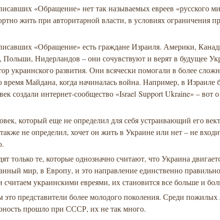
исавших «Обращение» нет так называемых евреев «русского мир
ртно жить при авторитарной власти, в условиях ограничения пр
писавших «Обращение» есть граждане Израиля. Америки, Канад
 Польши, Нидерландов – они сочувствуют и верят в будущее Ук
ор украинского развития. Они всячески помогали в более слож
о время Майдана, когда начиналась война. Например, в Израиле 
век создали интернет-сообщество «Israel Support Ukraine» – вот 
век, который еще не определил для себя устраивающий его век
также не определил, хочет он жить в Украине или нет – не входи
о.
дят только те, которые однозначно считают, что Украина двигает
нный мир, в Европу, и это направление единственно правильно
 считаем украинскими евреями, их становится все больше и бол
 это представители более молодого поколения. Среди пожилых 
 юность прошло при СССР, их не так много.