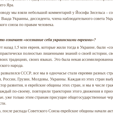
его Яра.
оводу мы взяли небольшой комментарий у Йосифа Зисельса – со
 Ваада Украины, диссидента, члена наблюдательного совета Укр
ого союза по правам человека.
что означает «осознание себя украинскими евреями»?
ет назад 1,5 млн евреев, которые жили тогда в Украине, были «с
т практически полностью лишенными знаний о своей истории, св
своих традициях, своих языках. Это была некая ассимилированна
тского народа.
 развалился СССР, все мы в одночасье стали евреями разных стр
, России, Грузии, Молдовы, Украины. Каждая из этих стран выб
тор развития, и еврейские общины этих стран, и мы в числе гра
каждый по-своему, повторили траектории этого движения и при
ые, уже только этим странам присущие общегосударственные че
сти.
, после распада Советского Союза еврейские общины начали ак