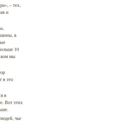
а», – тех,
ав и
ы,
раины, в
ные
больше 10
о ком мы
тор
т в это
ся в
е. Вот этих
ьше.
людей, чье