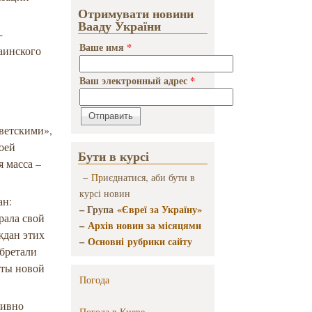
Отримувати новини
Вааду України
-
Ваше имя
*
аинского
Ваш электронный адрес
*
оветскими»,
оей
Бути в курсі
я масса –
–
Пр
иєднатися, аби бути в
курсі новин
ан:
– Група
«Євреї за Україну»
рала свой
–
Архів новин за місяцями
ждан этих
–
Основні рубрики сайту
обретали
рты новой
Погода
тивно
Погода в
Киеве