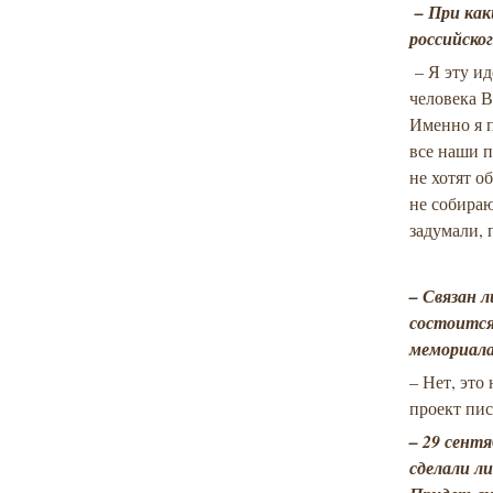
– При как
российско
– Я эту ид
человека В
Именно я п
все наши п
не хотят о
не собираю
задумали, 
– Связан 
состоится
мемориала
– Нет, это
проект пис
– 29 сент
сделали л