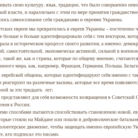
ивать свою культуру, язык, традиции, что было совершенно не
кой власти, и параллельно с этим по мере принятия гражданстве
лось самоосознание себя гражданами и евреями Украины.
етских евреев мы превратились в евреев Украины – постепенно ч
е больше и больше идентифицировали себя с тем вектором, кот
рала в историческом процессе своего развития, а именно: демок
й, самостоятельной, экономически активной, сильной в военно
 такой же, как и страны, которые по общему мнению, считаютс
нного мира, как, например, Франция, Германия, Польша, Бельги
ы еврейской общины, которые идентифицируют себя именно с та
 реагируют на различные вызовы, которые все время появляютс
ной за эти тридцать лет;
е представляют для себя возможности возвращения в Советский 
ения к России;
семи способами пытаются способствовать становлению новой, е
торые стояли на Майдане или пошли в добровольческие батальон
 волонтерское движение, чтобы защищать именно европейскую У
 те, кто подписал это письмо.