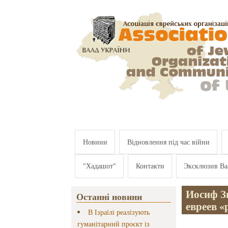
Перейти к основному содержанию
Новини
Відновлення під час війни
"Хадашот"
Контакти
Эксклюзив Ва
Иосиф З
Останні новини
евреев «
В Ізраїлі реалізують
гуманітарний проєкт із