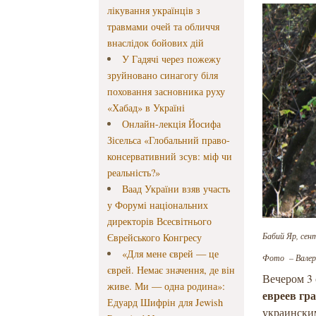
лікування українців з
травмами очей та обличчя
внаслідок бойових дій
У Гадячі через пожежу
зруйновано синагогу біля
поховання засновника руху
«Хабад» в Україні
Онлайн-лекція Йосифа
Зісельса «Глобальний право-
консервативний зсув: міф чи
реальність?»
Ваад України взяв участь
у Форумі національних
директорів Всесвітнього
Бабий Яр, сен
Єврейського Конгресу
«Для мене єврей — це
Фото – Валер
єврей. Немає значення, де він
Вечером 3 
живе. Ми — одна родина»:
евреев гр
Едуард Шифрін для Jewish
украински