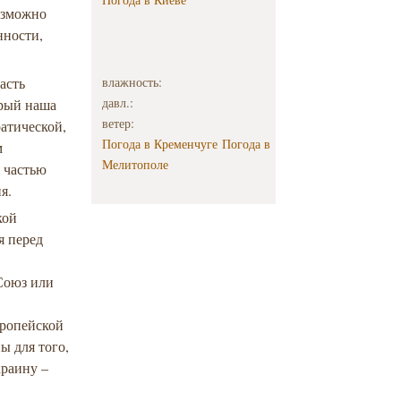
возможно
нности,
асть
влажность:
давл.:
орый наша
ветер:
ратической,
Погода в Кременчуге
Погода в
м
Мелитополе
я частью
я.
кой
я перед
Союз или
вропейской
ы для того,
краину –