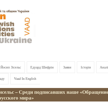
Йосип Зісельс
Едуард Шифрін
Заяви
Історія
Анал
аду
Vaad In English
исельс – Среди подписавших наше «Обращение
русского мира»