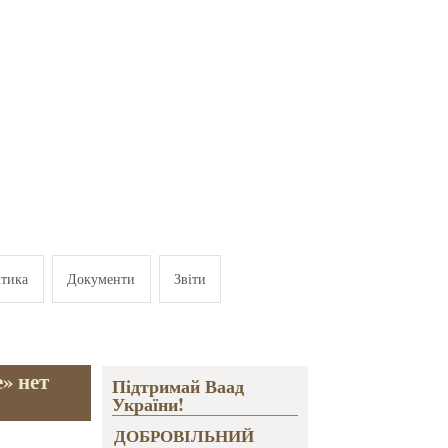
ітика
Документи
Звіти
» нет
Підтримай Ваад
України!
ДОБРОВІЛЬНИЙ