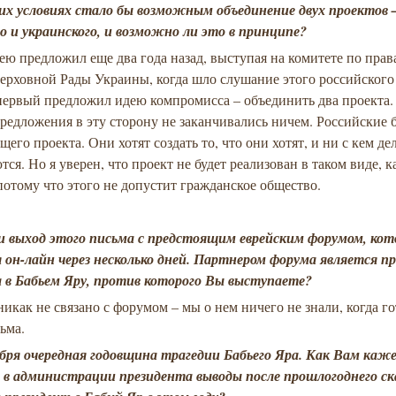
их условиях стало бы возможным объединение двух проектов 
го и украинского, и возможно ли это в принципе?
ею предложил еще два года назад, выступая на комитете по прав
ерховной Рады Украины, когда шло слушание этого российского
ервый предложил идею компромисса – объединить два проекта. 
редложения в эту сторону не заканчивались ничем. Российские
бщего проекта. Они хотят создать то, что они хотят, и ни с кем де
тся. Но я уверен, что проект не будет реализован в таком виде, к
потому что этого не допустит гражданское общество.
ли выход этого письма с предстоящим еврейским форумом, ко
 он-лайн через несколько дней. Партнером форума является п
 в Бабьем Яру, против которого Вы выступаете?
 никак не связано с форумом – мы о нем ничего не знали, когда г
ьма.
ября очередная годовщина трагедии Бабьего Яра. Как Вам каж
и в администрации президента выводы после прошлогоднего с