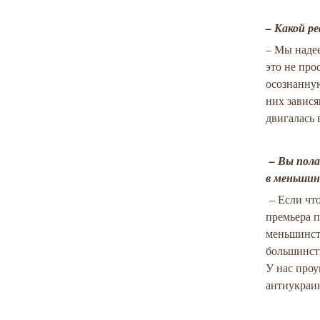
– Какой р
– Мы наде
это не пр
осознанну
них завися
двигалась 
– Вы пола
в меньши
– Если что
премьера п
меньшинст
большинст
У нас про
антиукраи