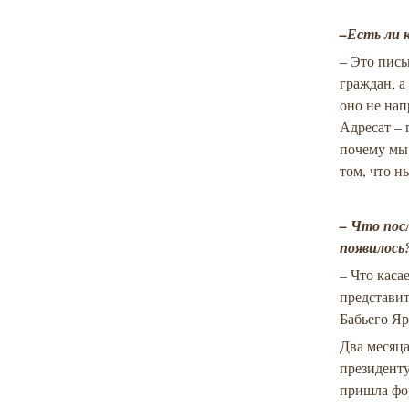
–Есть ли 
– Это пись
граждан, а
оно не нап
Адресат – 
почему мы 
том, что н
– Что пос
появилось
– Что каса
представи
Бабьего Яр
Два месяца
президенту
пришла фор