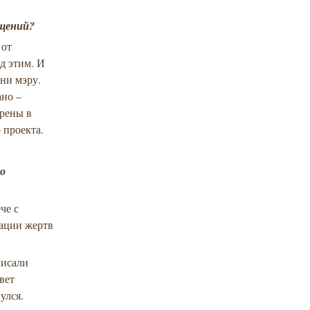
ащений?
 от
д этим. И
 ни мэру.
ано –
ерены в
о проекта.
но
че с
зации жертв
писали
вет
улся.