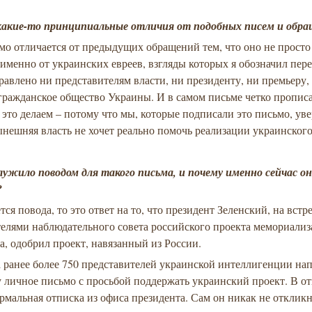
какие-то принципиальные отличия от подобных писем и обр
мо отличается от предыдущих обращений тем, что оно не просто
 именно от украинских евреев, взгляды которых я обозначил пере
равлено ни представителям власти, ни президенту, ни премьеру,
гражданское общество Украины. И в самом письме четко пропис
это делаем – потому что мы, которые подписали это письмо, ув
ынешняя власть не хочет реально помочь реализации украинског
лужило поводом для такого письма, и почему именно сейчас о
?
ется повода, то это ответ на то, что президент Зеленский, на встре
телями наблюдательного совета российского проекта мемориали
а, одобрил проект, навязанный из России.
 ранее более 750 представителей украинской интеллигенции на
 личное письмо с просьбой поддержать украинский проект. В от
мальная отписка из офиса президента. Сам он никак не откликн