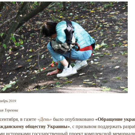
тябрь 2019
ия Терехова
«Обращение укра
сентября, в газете
«День»
было опубликовано
ажданскому обществу Украины»
, с призывом поддержать разр
ми историками государственный проект комплексной мемориал