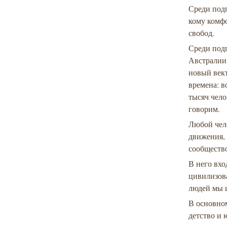
Среди подп
кому комфо
свобод.
Среди под
Австралии,
новый вект
времена: в
тысяч чело
говорим.
Любой чело
движения, 
сообществ
В него вхо
цивилизова
людей мы и
В основном
детство и