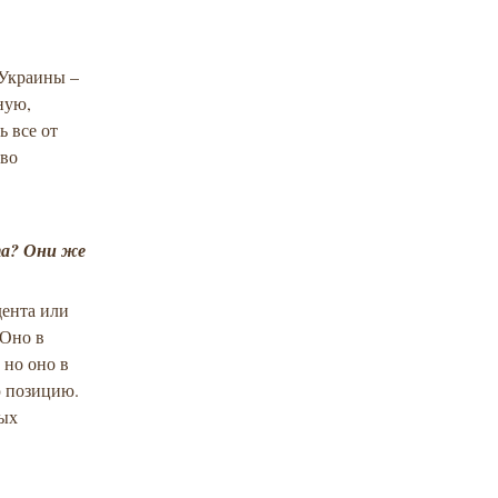
 Украины –
ную,
 все от
тво
та? Они же
дента или
 Оно в
но оно в
ю позицию.
ных