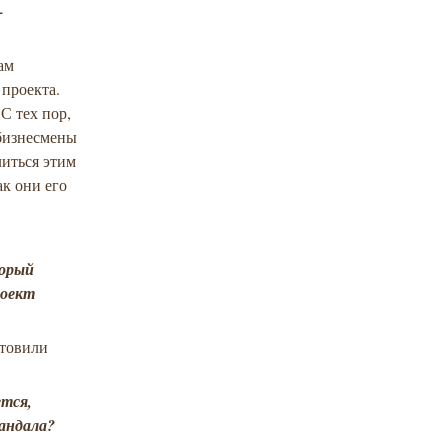
–
ам
 проекта.
С тех пор,
 бизнесмены
литься этим
ак они его
торый
роект
отовили
ется,
кандала?