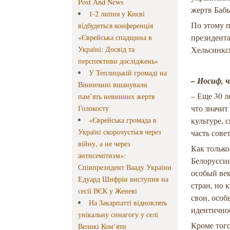
Post And News
жертв Бабь
1-2 липня у Києві
По этому п
відбудеться конференція
президента
«Єврейська спадщина в
Україні: Досвід та
Хельсинкск
перспективи досліджень»
У Теплицькій громаді на
– Иосиф, 
Вінничині вшанували
– Еще 30 л
пам’ять невинних жертв
что значи
Голокосту
«Єврейська громада в
культуре, 
Україні скорочується через
часть сове
війну, а не через
Как только
антисемітизм»:
Белоруссии
Співпрезидент Вааду України
особый век
Едуард Шифрін виступив на
стран, но 
сесії ВЄК у Женеві
свои, особ
На Закарпатті відновлять
идентично
унікальну синагогу у селі
Кроме того
Великі Ком’яти