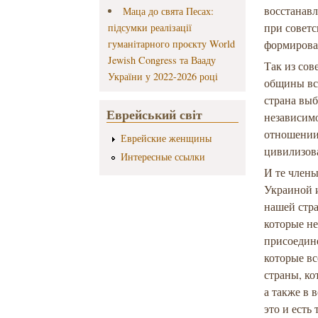
восстанавл
Маца до свята Песах:
при советс
підсумки реалізації
гуманітарного проєкту World
формирова
Jewish Congress та Вааду
Так из сов
України у 2022-2026 році
общины вс
страна выб
Еврейський світ
независимо
отношении,
Еврейские женщины
цивилизова
Интересные ссылки
И те член
Украиной и
нашей стра
которые н
присоедин
которые в
страны, ко
а также в
это и есть