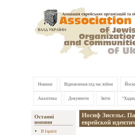
Перейти к основному содержанию
Новини
Відновлення під час війни
Йосип
Аналітика
Документи
Звіти
"Хада
Иосиф Зисельс. П
Останні
еврейской иденти
новини
В Ізраїлі