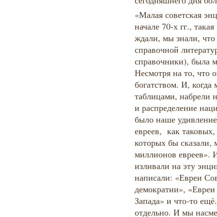
сегодняшнего дня боле
«Малая советская эн
начале 70-х гг., така
ждали, мы знали, что
справочной литерату
справочники), была м
Несмотря на то, что 
богатством. И, когда
таблицами, набрели 
и распределение наци
было наше удивление
евреев, как таковых,
которых бы сказали, 
миллионов евреев». 
изливали на эту энци
написали: «Евреи Со
демократии», «Евреи
Запада» и что-то ещё
отдельно. И мы насме