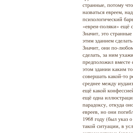
странные, потому что
назваться евреем, на
психологический бар
«евреи-поляки» ещё 
Значит, это странные
этим зданием сделать 
Значит, они по-любом
сделать, за ним ухажи
предположил вместе с
этом здании каким то
совершать какой-то р
среднее между иудаиз
ещё какой конфессией,
ещё одна иллюстрация
парадоксу, откуда он
евреев, но они погиб
1968 году (был указ о
такой ситуации, в ус