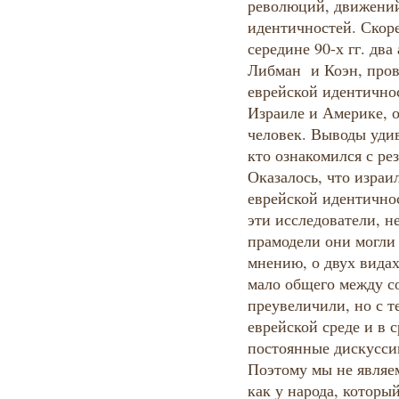
революций, движений
идентичностей. Скоре
середине 90-х гг. дв
Либман и Коэн, пров
еврейской идентично
Израиле и Америке, 
человек. Выводы удив
кто ознакомился с ре
Оказалось, что израи
еврейской идентичнос
эти исследователи, н
прамодели они могли 
мнению, о двух видах
мало общего между с
преувеличили, но с т
еврейской среде и в 
постоянные дискусси
Поэтому мы не являем
как у народа, которы