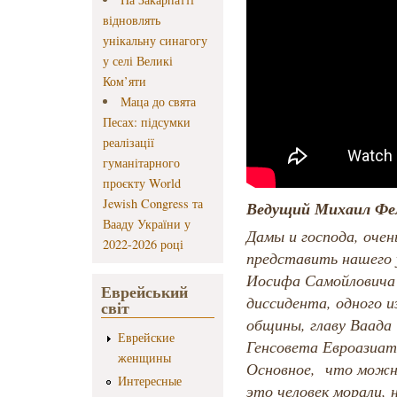
відновлять
унікальну синагогу
у селі Великі
Ком’яти
Маца до свята
Песах: підсумки
реалізації
гуманітарного
проєкту World
Jewish Congress та
Ведущий Михаил Фе
Вааду України у
Дамы и господа, очен
2022-2026 році
представить нашего 
Иосифа Самойловича 
Еврейський
диссидента, одного и
світ
общины, главу Ваада
Еврейские
Генсовета Евроазиатс
женщины
Основное, что можно
Интересные
это человек морали, 