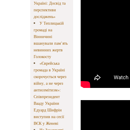
Україні: Досвід та
перспективи
досліджень»
У Теплицькій
громаді на
Вінничині
вшанували пам’ять
невинних жертв
Голокосту
«Єврейська
громада в Україні
скорочується через
війну, а не через
антисемітизм»:
Співпрезидент
Вааду України
Едуард Шифрін
виступив на сесії
ВЄК у Женеві
На Закарпатті