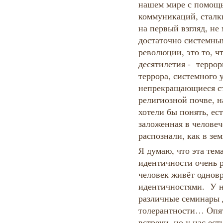
нашем мире с помощь
коммуникаций, сталки
на первый взгляд, не
достаточно системны
революции, это то, ч
десятилетия - террор
террора, системного 
непрекращающиеся ст
религиозной почве, н
хотели бы понять, ест
заложенная в человеч
распознали, как в зем
Я думаю, что эта тем
идентичности очень 
человек живёт однов
идентичностями. У на
различные семинары 
толерантности… Опят
встречи, но у нас ес