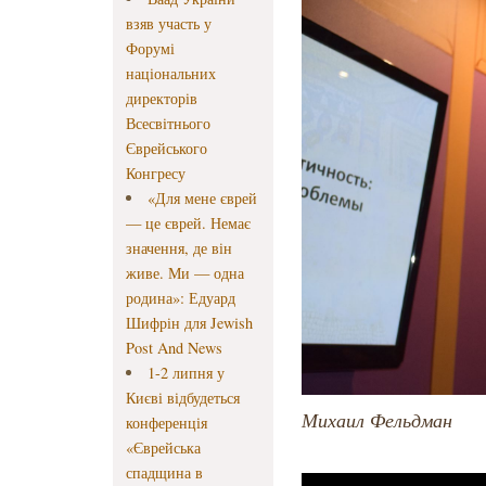
взяв участь у
Форумі
національних
директорів
Всесвітнього
Єврейського
Конгресу
«Для мене єврей
— це єврей. Немає
значення, де він
живе. Ми — одна
родина»: Едуард
Шифрін для Jewish
Post And News
1-2 липня у
Києві відбудеться
Михаил Фельдман
конференція
«Єврейська
спадщина в