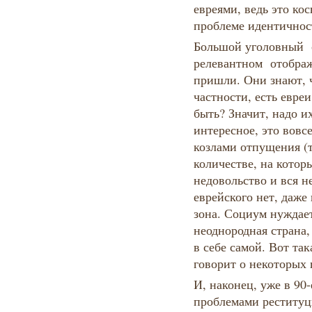
евреями, ведь это ко
проблеме идентичнос
Большой уголовный 
релевантном отображ
пришли. Они знают, ч
частности, есть евреи
быть? Значит, надо и
интересное, это вовсе
козлами отпущения (т
количестве, на котор
недовольство и вся н
еврейского нет, даже
зона. Социум нуждает
неоднородная страна,
в себе самой. Вот так
говорит о некоторых 
И, наконец, уже в 90-
проблемами реституци