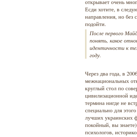
открывает очень мно
Есди хотите, в след
направления, но без 
подойти.
После первого Майд
понять, какое отн
идентичности к те
году.
Через два года, в 200
межнациональных отн
круглый стол по сов
цивилизационной иде
термина нигде не вст
специально для этого
лучших украинских 
покойный, вы знаете)
психологов, историк