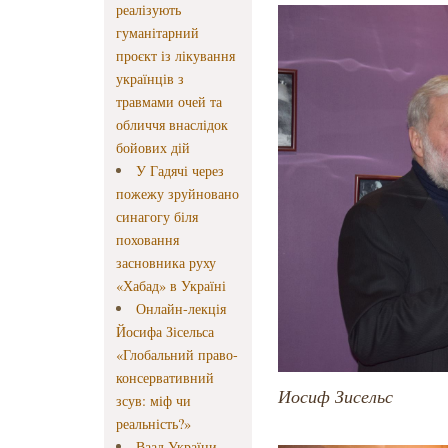
реалізують
гуманітарний
проєкт із лікування
українців з
травмами очей та
обличчя внаслідок
бойових дій
У Гадячі через
пожежу зруйновано
синагогу біля
поховання
засновника руху
«Хабад» в Україні
Онлайн-лекція
Йосифа Зісельса
«Глобальний право-
консервативний
Иосиф Зисельс
зсув: міф чи
реальність?»
Ваад України