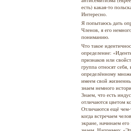
антисемитизма (еврее
есть) какая-то польс
Интересно.
Я попытаюсь дать оп
Членов, я его немног
пониманию.
Что такое идентичнос
определение: «Иденти
признаков или свойс
группа относят себя,
определённому множе
имеем свой жизненный
знаем немного истори
Знаем, что есть инду
отличаются цветом ко
Отличаются ещё чем-т
когда встречаем чело
экране, начинаем его
знаем. Например: «Эт