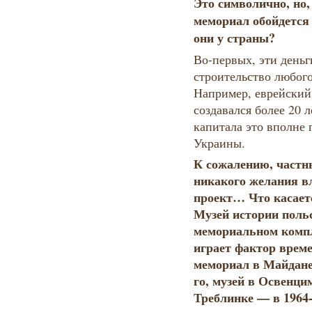
Это символично, но,
мемориал обойдется 
они у страны?
Во-первых, эти деньг
строительство любог
Например, еврейски
создавался более 20 л
капитала это вполне 
Украины.
К сожалению, частн
никакого желания в
проект… Что касает
Музей истории польс
мемориальном компл
играет фактор врем
мемориал в Майданек
го, музей в Освенци
Треблинке — в 1964