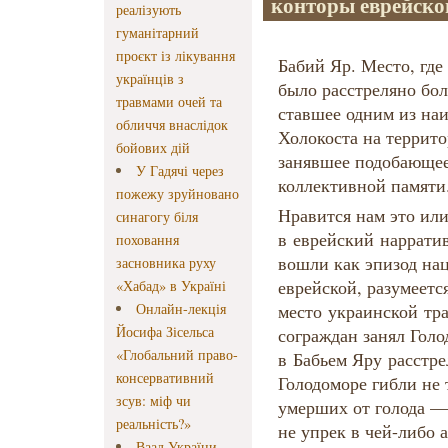
конторы еврейско
реалізують
гуманітарний
проєкт із лікування
Бабий Яр. Место, где
українців з
было расстреляно бол
травмами очей та
ставшее одним из на
обличчя внаслідок
Холокоста на террит
бойових дій
занявшее подобающее
У Гадячі через
коллективной памяти
пожежу зруйновано
Нравится нам это или
синагогу біля
в еврейский нарратив
поховання
вошли как эпизод на
засновника руху
еврейской, разумеется
«Хабад» в Україні
Онлайн-лекція
место украинской тр
Йосифа Зісельса
сограждан занял Голо
«Глобальний право-
в Бабьем Яру расстре
консервативний
Голодоморе гибли не 
зсув: міф чи
умерших от голода — 
реальність?»
не упрек в чей-либо 
Ваад України