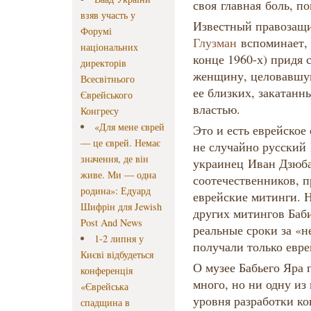
своя главная боль, п
взяв участь у
Известный правозащ
Форумі
Глузман
вспоминает, 
національних
конце 1960-х) придя 
директорів
женщину, целовавшую
Всесвітнього
ее близких, закатанн
Єврейського
властью.
Конгресу
«Для мене єврей
Это и есть еврейское
— це єврей. Немає
не случайно русский
значення, де він
украинец Иван Дзюба
живе. Ми — одна
соотечественников, п
родина»: Едуард
еврейские митинги. 
Шифрін для Jewish
других митингов Баби
Post And News
реальные сроки за «
1-2 липня у
получали только евр
Києві відбудеться
О музее Бабьего Яра 
конференція
много, но ни одну из
«Єврейська
уровня разработки ко
спадщина в