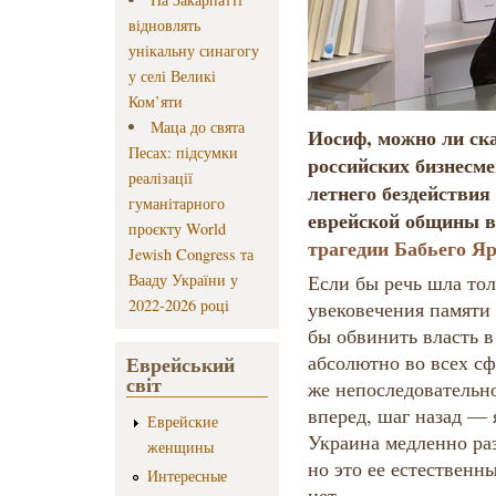
відновлять
унікальну синагогу
у селі Великі
Ком’яти
Маца до свята
Иосиф, можно ли ска
Песах: підсумки
российских бизнесме
реалізації
летнего бездействия
гуманітарного
еврейской общины 
проєкту World
трагедии Бабьего Я
Jewish Congress та
Вааду України у
Если бы речь шла тол
2022-2026 році
увековечения памяти
бы обвинить власть в
абсолютно во всех сф
Еврейський
світ
же непоследовательн
вперед, шаг назад — 
Еврейские
Украина медленно ра
женщины
но это ее естественн
Интересные
нет.