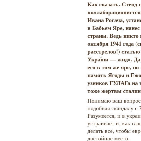
Как сказать. Стенд 
коллаборационистск
Ивана Рогача, устан
в Бабьем Яре, нане
страны. Ведь никто 
октября 1941 года (с
расстрелов!) статью
України — жид». Да
его в том же яре, н
память Ягоды и Ежо
узников ГУЛАГа на 
тоже жертвы сталин
Понимаю ваш вопрос 
подобная скандалу с 
Разумеется, и в укра
устраивает и, как гла
делать все, чтобы евр
достойное место.