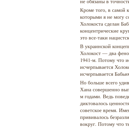
не обязаны в точност
Кроме того, в самой 
которыми я не могу с
Холокоста сделан Баб
концентрические кру
это все-таки нацистс
В украинской концеп
Холокост — два фено
1941-м. Потому что и
исчерпывается Холоко
исчерпывается Бабьи
Но больше всего удив
Хана совершенно вып
м годами. Ведь повед
диктовалось ценност
советское время. Име
прививалось безразли
вокруг. Потому что 