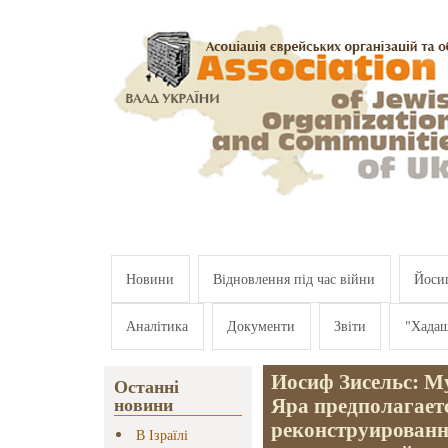
Перейти к основному содержанию
Новини
Відновлення під час війни
Йосип
Аналітика
Документи
Звіти
"Хада
Иосиф Зисельс: М
Останні
Яра предполагаетс
новини
реконструирован
В Ізраїлі