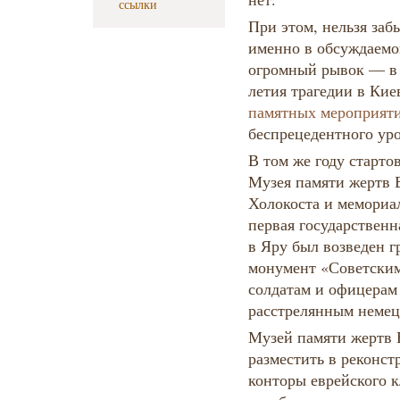
ссылки
При этом, нельзя заб
именно в обсуждаемо
огромный рывок — в с
летия трагедии в Ки
памятных мероприят
беспрецедентного уро
В том же году старто
Музея памяти жертв Б
Холокоста и мемориа
первая государственн
в Яру был возведен 
монумент «Советски
солдатам и офицерам
расстрелянным неме
Музей памяти жертв 
разместить в реконс
конторы еврейского 