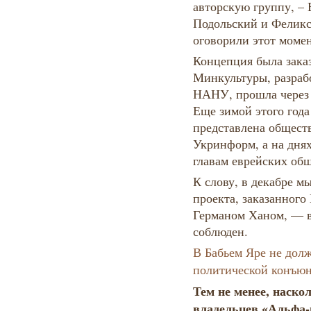
авторскую группу, –
Подольский и Феликс
оговорили этот мо
Концепция была зака
Минкультуры, разраб
НАНУ, прошла через 
Еще зимой этого год
представлена обществ
Укринформ, а на дня
главам еврейских об
К слову, в декабре м
проекта, заказанног
Германом Ханом, — в
соблюден.
В Бабьем Яре не дол
политической конъюн
Тем не менее, наско
владельцев «Альфа-