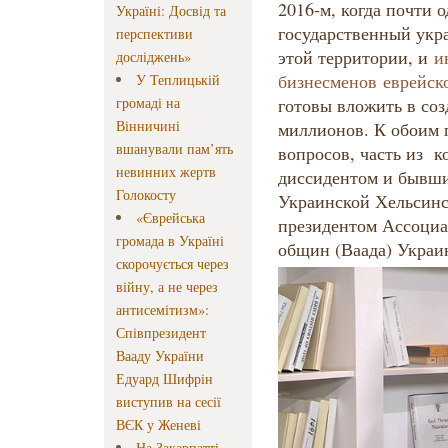
2016-м, когда почти 
Україні: Досвід та
государственный укр
перспективи
этой территории, и
и
досліджень»
бизнесменов еврейск
У Теплицькій
громаді на
готовы вложить в соз
Вінничині
миллионов. К обоим 
вшанували пам’ять
вопросов, часть из к
невинних жертв
диссидентом и бывш
Голокосту
Украинской Хельсинс
«Єврейська
президентом Ассоциа
громада в Україні
общин (Ваада) Укр
скорочується через
війну, а не через
антисемітизм»:
Співпрезидент
Вааду України
Едуард Шифрін
виступив на сесії
ВЄК у Женеві
На Закарпатті