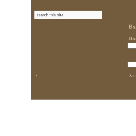
Вх
Имя
Зап