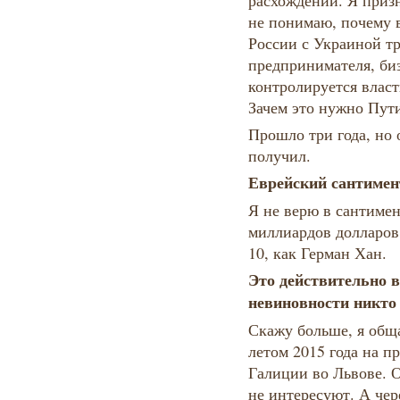
расхождений. Я призн
не понимаю, почему 
России с Украиной т
предпринимателя, биз
контролируется влас
Зачем это нужно Пу
Прошло три года, но о
получил.
Еврейский сантимен
Я не верю в сантимен
миллиардов долларов
10, как Герман Хан
Это действительно 
невиновности никт
Скажу больше, я об
летом 2015 года на п
Галиции во Львове. О
не интересуют. А чер