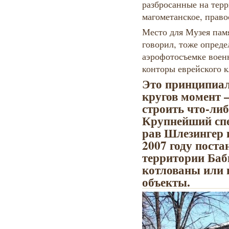
разбросанные на тер
магометанское, право
Место для Музея памя
говорил, тоже опред
аэрофотосъемке военн
конторы еврейского 
Это принципиал
кругов момент 
строить что-либ
Крупнейший спе
рав Шлезингер 
2007 году поста
территории Баб
котлованы или 
объекты.