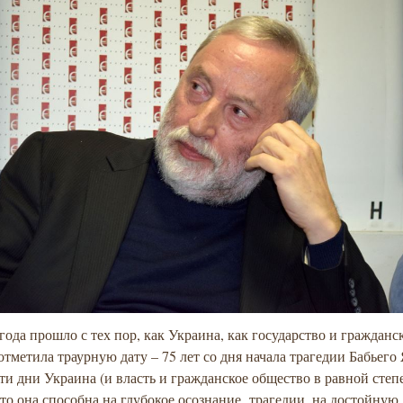
года прошло с тех пор, как Украина, как государство и гражданс
отметила траурную дату – 75 лет со дня начала трагедии Бабьего
ти дни Украина (и власть и гражданское общество в равной степ
что она способна на глубокое осознание трагедии, на достойную