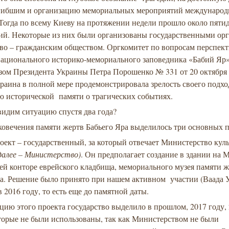
гибшим и организацию мемориальных мероприятий международ
Тогда по всему Киеву на протяжении недели прошло около пяти
ий. Некоторые из них были организованы государственными орг
во – гражданским обществом. Оргкомитет по вопросам перспек
Национального историко-мемориального заповедника «Бабий Яр
зом Президента Украины Петра Порошенко № 331 от 20 октября 
раина в полной мере продемонстрировала зрелость своего подхо
ю исторической памяти о трагических событиях.
видим ситуацию спустя два года?
ковечения памяти жертв Бабьего Яра выделилось три основных п
ект – государственный, за который отвечает Министерство кул
далее – Министерство)
. Он предполагает создание в здании на 
ей конторе еврейского кладбища, мемориального музея памяти 
ра. Решение было принято при нашем активном участии (Ваада 
 в 2016 году, то есть еще до памятной даты.
цию этого проекта государство выделило в прошлом, 2017 году, 
торые не были использованы, так как Министерством не были