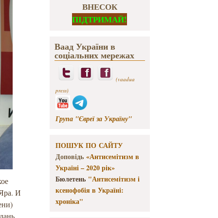
ВНЕСОК
ПІДТРИМАЙ!
Ваад України в
соціальних мережах
(vaadua
press)
Група "Євреї за Україну"
ПОШУК ПО САЙТУ
Доповідь
«Антисемітизм в
Україні – 2020 рік»
Бюлетень
"Антисемітизм і
кое
ксенофобія в Україні:
 Яра. И
хроніка"
ени)
 дань