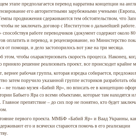
щем этапе предполагается перевод нарратива концепции на анг
цензирование его авторитетными зарубежными учеными (Европ
 Темпы продвижения сдерживаются тем обстоятельством, что За
, чтобы не заключать договор с Институтом о дальнейшей рабо
 способствуя работе переводчиков (документ содержит около 80
отов оплатить и перевод, и рецензирование, но Министерство пок
ся от помощи, и дело застопорилось вот уже на три месяца.
б этом, чтобы охарактеризовать скорость процесса. Наконец, ког
о приняло решение реализовать проект, все происходит крайне 
, вернее рабочая группа, которая изредка собирается, предложил
тво затем поручило указанной группе историков разработать о
– не только музея «Бабий Яр», но вписать ее в концепцию офо
тории Бабьего Яра со всеми объектами, которые там находятся и
. Главное препятствие – до сих пор не понятно, кто будет заключ
том.
стояние первого проекта. ММБФ «Бабий Яр» и Ваад Украины, как
ддерживают его и всячески стараются помочь в его реализации
тву.