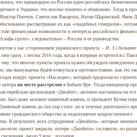
азалось, что пришедшую из России идею российских бизнесменов
речают в Украине, что вполне понятно и объяснимо. Тогда в про
 Виктор Пинчук, Святослав Вакарчук, Натан Щаранский, Яков Д
обоснованно рассматриваю их как «свадебных генералов», потом
 стоят финансовые возможности и интересы российского финанс
Альфа-групп», следовательно – России и ее руководства.
ектом у нас (сторонников украинского проекта. –
И. З
.) больши
 они сразу, с весны 2016 года, когда я впервые встретился с Па
 ему, что многие пункты проекта нужно обсуждать немедленно у
х, мы вынуждены будем втянуться в противостояние, как это уж
годах вокруг проекта «Наследие», который предполагал строите
на месте расстрелов
 центра
в Бабьем Яре. Тогда инициатор про
ая еврейская организация «Джойнт», активно настаивала на его
ии. Был даже заложен памятный камень, и президент Кучма пер
Памятный камень до сих пор стоит, но в течение длительного в
ояние гражданского общества за недопущение кощунственного
тва. В результате, всех сотрудников «Джойнта», которые занима
уволили, проект закрыли, потери «Джойнта» составили, по раз
сведениям, около 5 млн. долларов.