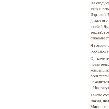
На следую
язык и ре
Израиль).
делает все
«Бабий Яр»
текста), г
отказывает
Я говорю о
государств
Оргкомитет
правительс
концепцию 
всей терри
находиться
с Институ
Таково со
сказал, по
Министерс