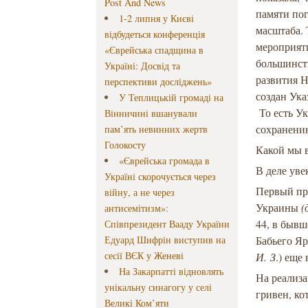
Post And News
памяти по
1-2 липня у Києві
масштаба. 
відбудеться конференція
мероприят
«Єврейська спадщина в
большинст
Україні: Досвід та
развития 
перспективи досліджень»
создан Ука
У Теплицькій громаді на
То есть Ук
Вінничині вшанували
сохранени
пам’ять невинних жертв
Голокосту
Какой мы 
«Єврейська громада в
В деле уве
Україні скорочується через
Первый про
війну, а не через
Украины
(
антисемітизм»:
44, в бывш
Співпрезидент Вааду України
Едуард Шифрін виступив на
Бабьего Я
сесії ВЄК у Женеві
И.
З
.) еще
На Закарпатті відновлять
На реализа
унікальну синагогу у селі
гривен, ко
Великі Ком’яти