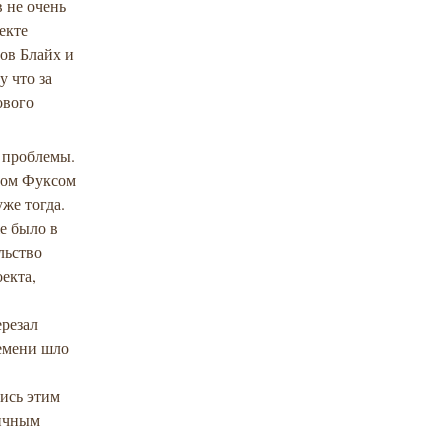
 не очень
екте
ов Блайх и
у что за
ового
е проблемы.
влом Фуксом
же тогда.
е было в
льство
екта,
ерезал
ремени шло
лись этим
личным