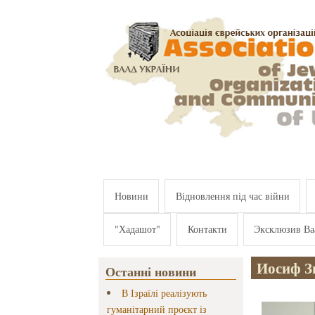
Перейти к основному содержанию
Новини
Відновлення під час війни
"Хадашот"
Контакти
Эксклюзив Ва
Иосиф Зи
Останні новини
В Ізраїлі реалізують
гуманітарний проєкт із