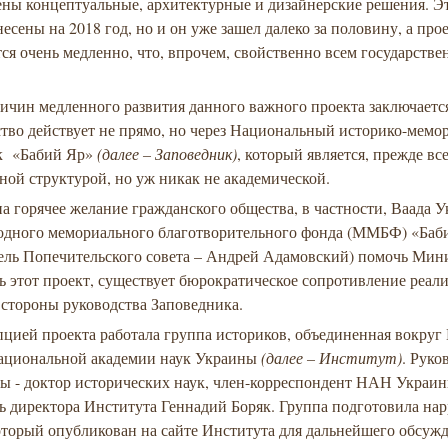
ены концептуальные, архитектурные и дизайнерские решения. Эт
есены на 2018 год, но и он уже зашел далеко за половину, а про
ся очень медленно, что, впрочем, свойственно всем государств
ичин медленного развития данного важного проекта заключается
тво действует не прямо, но через Национальный историко-мем
к «Бабий Яр»
(далее – Заповедник)
, который является, прежде все
ной структурой, но уж никак не академической.
а горячее желание гражданского общества, в частности, Ваада 
дного мемориального благотворительного фонда (ММБФ) «Баб
тель Попечительского совета – Андрей Адамовский) помочь Мин
ь этот проект, существует бюрократическое сопротивление реал
 стороны руководства Заповедника.
цией проекта работала группа историков, объединенная вокруг
ациональной академии наук Украины
(далее – Институт)
. Руко
пы - доктор исторических наук, член-корреспондент НАН Украин
ь директора Института Геннадий Боряк. Группа подготовила на
оторый опубликован на сайте Института для дальнейшего обсуж