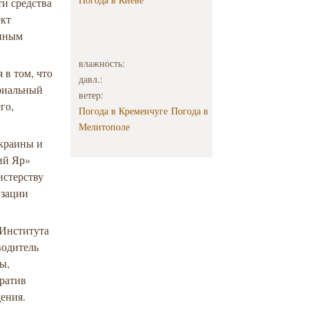
и средства
ект
енным
влажность:
 в том, что
давл.:
ориальный
ветер:
го,
Погода в Кременчуге
Погода в
Мелитополе
Украины и
ий Яр»
истерству
изации
 Института
водитель
ы,
рратив
дения.