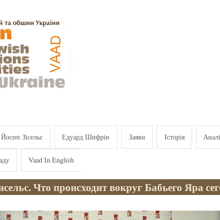
Йосип Зісельс
Едуард Шифрін
Заяви
Історія
Анал
аду
Vaad In English
сельс. Что происходит вокруг Бабьего Яра се