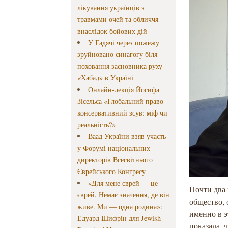
лікування українців з
травмами очей та обличчя
внаслідок бойових дій
У Гадячі через пожежу
зруйновано синагогу біля
поховання засновника руху
«Хабад» в Україні
Онлайн-лекція Йосифа
Зісельса «Глобальний право-
консервативний зсув: міф чи
реальність?»
Ваад України взяв участь
у Форумі національних
директорів Всесвітнього
Єврейського Конгресу
«Для мене єврей — це
Почти два 
єврей. Немає значення, де він
общество, 
живе. Ми — одна родина»:
именно в э
Едуард Шифрін для Jewish
показала, 