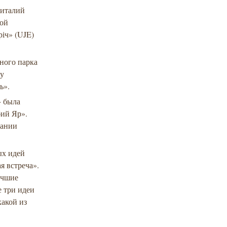
Виталий
кой
річ» (UJE)
ного парка
му
ь».
» была
бий Яр».
дании
ых идей
я встреча».
учшие
е три идеи
какой из