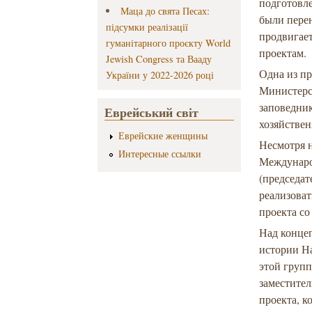
подготовл
Маца до свята Песах:
были перен
підсумки реалізації
продвигает
гуманітарного проєкту World
проектам.
Jewish Congress та Вааду
Одна из пр
України у 2022-2026 році
Министерс
заповедни
Еврейський світ
хозяйствен
Еврейские женщины
Несмотря н
Интересные ссылки
Междунаро
(председа
реализоват
проекта со
Над концеп
истории Н
этой груп
заместител
проекта, к