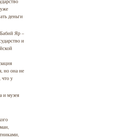
ударство
 уже
ать деньги
«Бабий Яр –
сударство и
ейской
изация
, но она не
 что у
а и музея
кого
ман,
стниками,