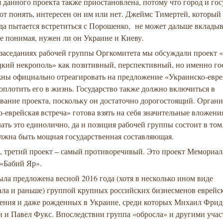
 данного проекта также приостановлена, потому что город и гос
ют понять, интересен он им или нет. Джеймс Тимертей, который
да пытается встретиться с Порошенко, не может дальше вкладыв
не понимая, нужен ли он Украине и Киеву.
 заседаниях рабочей группы Оргкомитета мы обсуждали проект 
кий некрополь» как позитивный, перспективный, но именно го
жны официально отреагировать на предложение «Украинско-евр
оплотить его в жизнь. Государство также должно включиться в
вание проекта, поскольку он достаточно дорогостоящий. Орган
-еврейская встреча» готова взять на себя значительные вложения
ать это единолично, да и позиция рабочей группы состоит в том,
олжна быть мощная государственная составляющая.
, третий проект – самый противоречивый. Это проект Мемориал
 «Бабий Яр».
ыла предложена весной 2016 года (хотя в несколько ином виде
ала и раньше) группой крупных российских бизнесменов еврейс
ения и даже рожденных в Украине, среди которых Михаил Фрид
н и Павел Фукс. Впоследствии группа «обросла» и другими уча