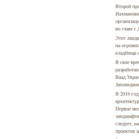
Второй пр
Нахманови
организаци
во главе с
Этот ланд
на огромно
кладбища 
В свое вр
разработан
Ваад Укра
Заповедни
В 2016 го
архитектур
Первое мес
ландшафтны
следует, н
проектов 