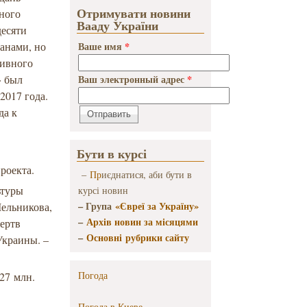
Отримувати новини
ного
Вааду України
десяти
анами, но
Ваше имя
*
тивного
» был
Ваш электронный адрес
*
2017 года.
да к
Бути в курсі
роекта.
–
Пр
иєднатися, аби бути в
ьтуры
курсі новин
– Група
«Євреї за Україну»
Мельникова,
–
Архів новин за місяцями
жертв
–
Основні рубрики сайту
Украины. –
Погода
27 млн.
Погода в
Киеве