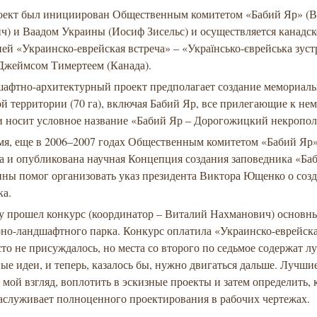
оект был инициирован Общественным комитетом «Бабий Яр» (
ч) и Ваадом Украины (Иосиф Зисельс) и осуществляется канадс
ей «Украинско-еврейская встреча» – «Українсько-єврейська зуст
 Джеймсом Тимертеем (Канада).
шафтно-архитектурный проект предполагает создание мемориаль
й территории (70 га), включая Бабий Яр, все прилегающие к не
и носит условное название «Бабий Яр – Дорогожицкий некропол
емя, еще в 2006–2007 годах Общественным комитетом «Бабий Яр
а и опубликована научная Концепция создания заповедника «Ба
ины помог организовать указ президента Виктора Ющенко о соз
ка.
ду прошел конкурс (координатор – Виталий Нахманович) основн
но-ландшафтного парка. Конкурс оплатила «Украинско-еврейска
то не присуждалось, но места со второго по седьмое содержат л
е идеи, и теперь, казалось бы, нужно двигаться дальше. Лучши
а мой взгляд, воплотить в эскизные проекты и затем определить, 
заслуживает полноценного проектирования в рабочих чертежах.