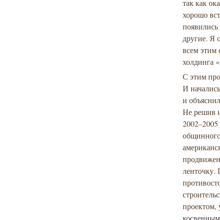
так как ок
хорошо вст
появились
другие. Я 
всем этим
холдинга «
С этим про
И начались
и объяснил
Не решив и
2002–2005 
общинного
американск
продвижен
ленточку. 
противост
строительс
проектом, 
косвенным 