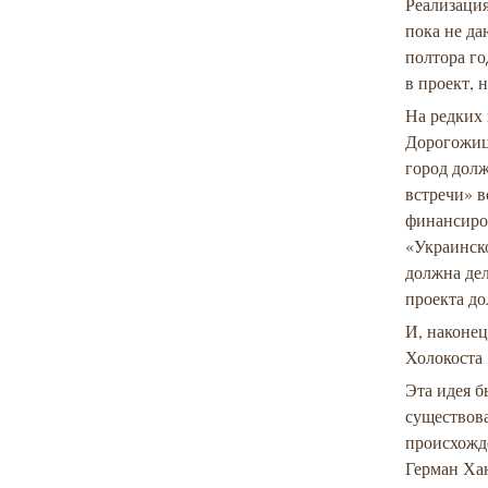
Реализация
пока не да
полтора го
в проект, 
На редких
Дорогожиц
город дол
встречи» в
финансиро
«Украинско
должна дел
проекта д
И, наконец
Холокоста
Эта идея б
существов
происхожд
Герман Ха