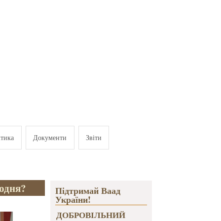
ітика
Документи
Звіти
годня?
Підтримай Ваад
України!
ДОБРОВІЛЬНИЙ