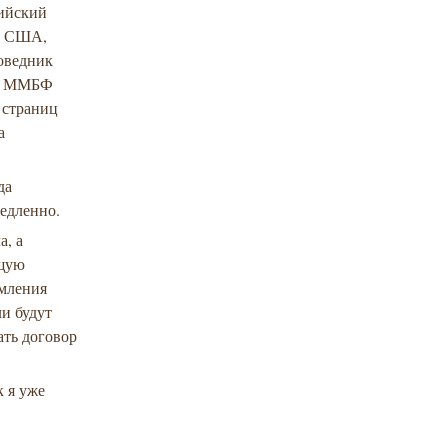
лийский
а, США,
поведник
те. ММБФ
 страниц
а
да
медленно.
а, а
бщую
рмления
ли будут
ать договор
 я уже