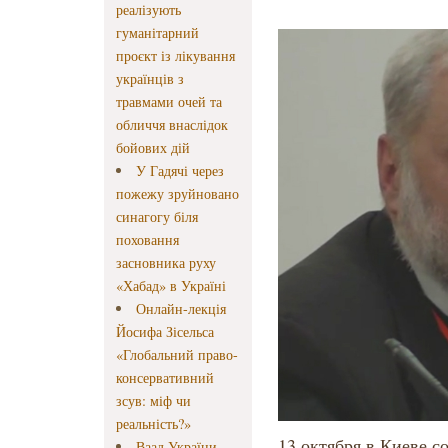
реалізують
гуманітарний
проєкт із лікування
українців з
травмами очей та
обличчя внаслідок
бойових дій
У Гадячі через
пожежу зруйновано
синагогу біля
поховання
засновника руху
«Хабад» в Україні
Онлайн-лекція
Йосифа Зісельса
«Глобальний право-
консервативний
зсув: міф чи
реальність?»
13 октября в Киеве 
Ваад України