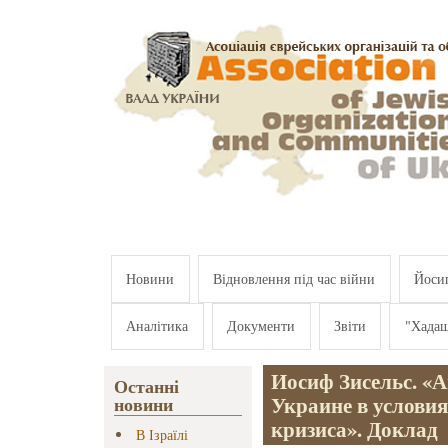
Перейти к основному содержанию
Новини
Відновлення під час війни
Йосип
Аналітика
Документи
Звіти
"Хада
Иосиф Зисельс. «А
Останні
Украине в услови
новини
кризиса». Доклад
В Ізраїлі