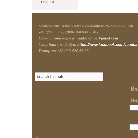
ссылки
Копіювання та передрук публікацій можливі лише при
узгодженні з адміністрацією сайту.
Електронна адреса:
vaadua.office@gmail.com
Сторінка у Фейсбук:
https://www.facebook.com/vaadua
Телефон:
+38 066 420 55 06.
Вх
Имя