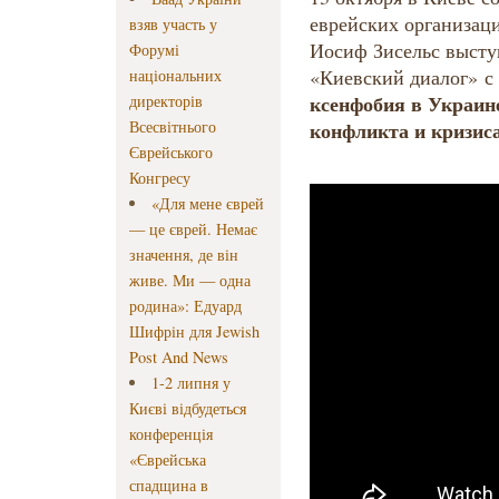
еврейских организац
взяв участь у
Иосиф Зисельс выст
Форумі
«Киевский диалог» с
національних
ксенфобия в Украине
директорів
Всесвітнього
конфликта и кризиса
Єврейського
Конгресу
«Для мене єврей
— це єврей. Немає
значення, де він
живе. Ми — одна
родина»: Едуард
Шифрін для Jewish
Post And News
1-2 липня у
Києві відбудеться
конференція
«Єврейська
спадщина в