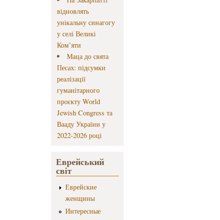
відновлять
унікальну синагогу
у селі Великі
Ком’яти
Маца до свята
Песах: підсумки
реалізації
гуманітарного
проєкту World
Jewish Congress та
Вааду України у
2022-2026 році
Еврейський
світ
Еврейские
женщины
Интересные