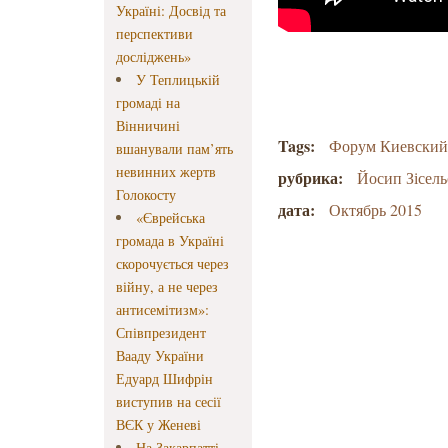
Україні: Досвід та
перспективи
досліджень»
У Теплицькій
громаді на
Вінничині
Tags:
Форум Киевский
вшанували пам’ять
невинних жертв
рубрика:
Йосип Зісель
Голокосту
дата:
Октябрь 2015
«Єврейська
громада в Україні
скорочується через
війну, а не через
антисемітизм»:
Співпрезидент
Вааду України
Едуард Шифрін
виступив на сесії
ВЄК у Женеві
На Закарпатті