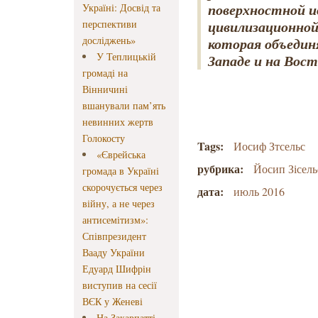
поверхностной и
Україні: Досвід та
перспективи
цивилизационной
досліджень»
которая объедин
У Теплицькій
Западе и на Вост
громаді на
Вінничині
вшанували пам’ять
невинних жертв
Голокосту
Tags:
Иосиф Зтсельс
«Єврейська
рубрика:
Йосип Зісель
громада в Україні
скорочується через
дата:
июль 2016
війну, а не через
антисемітизм»:
Співпрезидент
Вааду України
Едуард Шифрін
виступив на сесії
ВЄК у Женеві
На Закарпатті