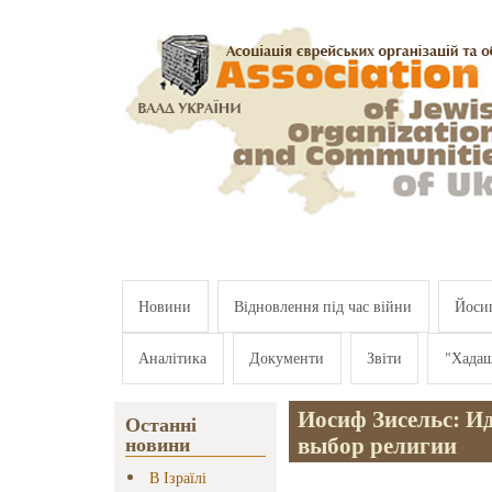
Перейти к основному содержанию
Новини
Відновлення під час війни
Йосип
Аналітика
Документи
Звіти
"Хада
Иосиф Зисельс: И
Останні
выбор религии
новини
В Ізраїлі