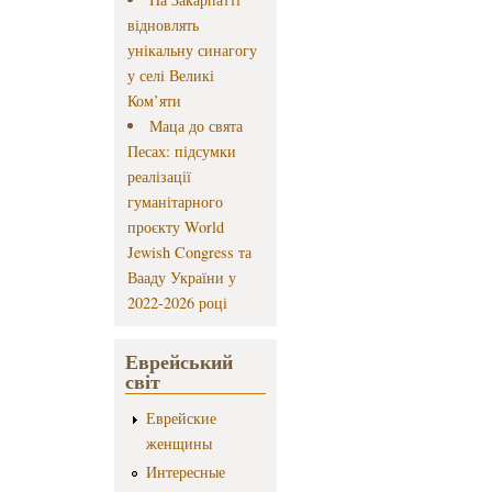
відновлять
унікальну синагогу
у селі Великі
Ком’яти
Маца до свята
Песах: підсумки
реалізації
гуманітарного
проєкту World
Jewish Congress та
Вааду України у
2022-2026 році
Еврейський
світ
Еврейские
женщины
Интересные