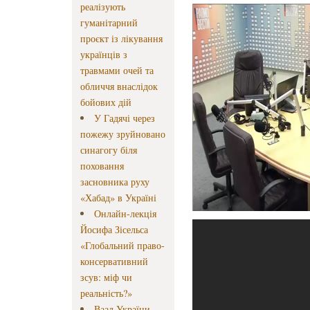
реалізують
гуманітарний
проєкт із лікування
українців з
травмами очей та
обличчя внаслідок
бойових дій
У Гадячі через
пожежу зруйновано
синагогу біля
поховання
засновника руху
«Хабад» в Україні
Онлайн-лекція
Йосифа Зісельса
«Глобальний право-
консервативний
зсув: міф чи
реальність?»
Ваад України