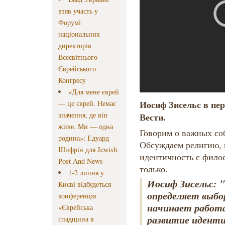
взяв участь у
Форумі
національних
директорів
Всесвітнього
Єврейського
Конгресу
«Для мене єврей
Иосиф Зисельс в пе
— це єврей. Немає
значення, де він
Вести.
живе. Ми — одна
Говорим о важных со
родина»: Едуард
Обсуждаем религию, 
Шифрін для Jewish
идентичность с филос
Post And News
только.
1-2 липня у
Иосиф Зисельс:
Києві відбудеться
определяет выбор
конференція
начинает работа
«Єврейська
развитие иденти
спадщина в