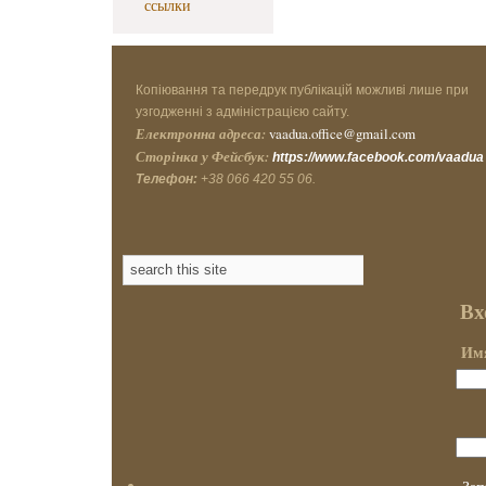
ссылки
Копіювання та передрук публікацій можливі лише при
узгодженні з адміністрацією сайту.
Електронна адреса:
vaadua.office@gmail.com
Сторінка у Фейсбук:
https://www.facebook.com/vaadua
Телефон:
+38 066 420 55 06.
Вх
Имя