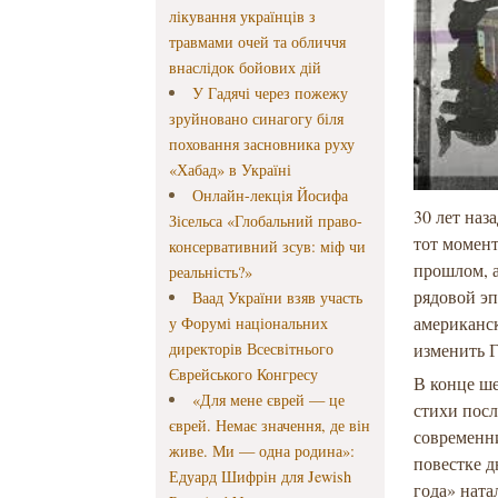
лікування українців з
травмами очей та обличчя
внаслідок бойових дій
У Гадячі через пожежу
зруйновано синагогу біля
поховання засновника руху
«Хабад» в Україні
Онлайн-лекція Йосифа
30 лет наз
Зісельса «Глобальний право-
тот момен
консервативний зсув: міф чи
прошлом, а
реальність?»
рядовой э
Ваад України взяв участь
американск
у Форумі національних
директорів Всесвітнього
изменить 
Єврейського Конгресу
В конце ш
«Для мене єврей — це
стихи пос
єврей. Немає значення, де він
современни
живе. Ми — одна родина»:
повестке д
Едуард Шифрін для Jewish
года» ната