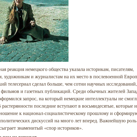
ая реакция немецкого общества указала историкам, писателям,
, художникам и журналистам на их место в послевоенной Европ
ий телесериал сделал больше, чем сотни научных исследований,
с, фильмов и газетных публикаций. Среди обычных жителей Зап
оформился запрос, на который немецкие интеллектуалы не смогл
В растерянности последние вступают в восьмидесятые, которые н
тношение к национал-социалистическому прошлому и сформиру
политических дискуссий на много лет вперед. Важнейшую роль 
сыграет знаменитый «спор историков».
в чем не виноват