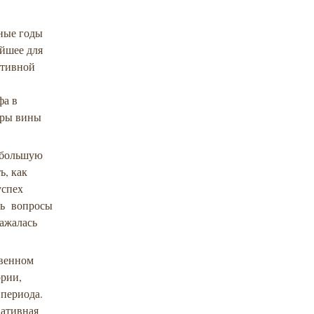
ные годы
ейшее для
ктивной
фа в
уры вины
ебольшую
ь, как
успех
сь вопросы
ражалась
твенном
ории,
 периода.
вативная