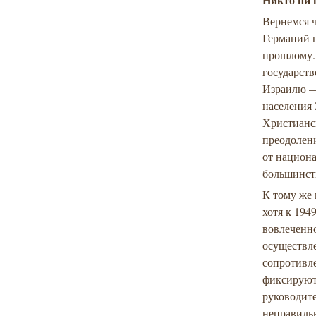
Вернемся ч
Германий 
прошлому.
государст
Израилю —
населения
Христианс
преодолен
от национа
большинств
К тому же 
хотя к 194
вовлеченн
осуществл
сопротивл
фиксируют
руководите
неправиль