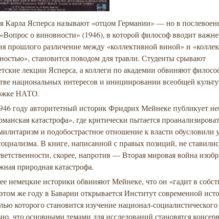
ня Карла Ясперса называют «отцом Германии» — но в послевоен
 «Вопрос о виновности» (1946), в которой философ вводит важн
ия прошлого различение между «коллективной виной» и «колле
ностью», становится поводом для травли. Студенты срывают
тские лекции Ясперса, а коллеги по академии обвиняют филосо
стве национальных интересов и инициировании всеобщей культ
ржке НАТО.
1946 году авторитетный историк Фридрих Мейнеке публикует н
рманская катастрофа», где критически пытается проанализироват
милитаризм и подобострастное отношение к власти обусловили 
социализма. В книге, написанной с правых позиций, не ставили
тветственности, скорее, напротив — Вторая мировая война изоб
жная природная катастрофа.
ее немецкие историки обвиняют Мейнеке, что он «гадит в собс
 этом же году в Баварии открывается Институт современной ист
лью которого становится изучение национал-социалистического
но, что основными темами для исследований становятся консер