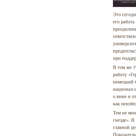
Это сегод
его работа
преодолен
ответствен
университе
предатель
при подде
В том же 
работу «Ге
немецкий 
национал-
о вине и о
как неизбе
Тем не мен
гнезде». В
главной це
Показатель