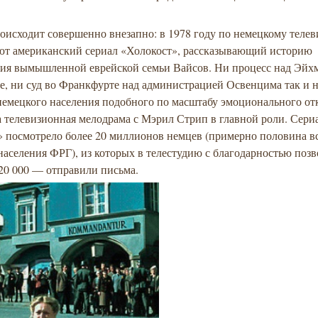
оисходит совершенно внезапно: в 1978 году по немецкому теле
ют американский сериал «Холокост», рассказывающий историю
ия вымышленной еврейской семьи Вайсов. Ни процесс над Эйх
е, ни суд во Франкфурте над администрацией Освенцима так и н
немецкого населения подобного по масштабу эмоционального от
а телевизионная мелодрама с Мэрил Стрип в главной роли. Сери
» посмотрело более 20 миллионов немцев (примерно половина в
населения ФРГ), из которых в телестудию с благодарностью поз
 20 000 — отправили письма.