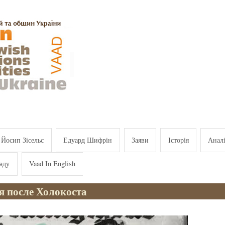
Йосип Зісельс
Едуард Шифрін
Заяви
Історія
Анал
аду
Vaad In English
я после Холокоста