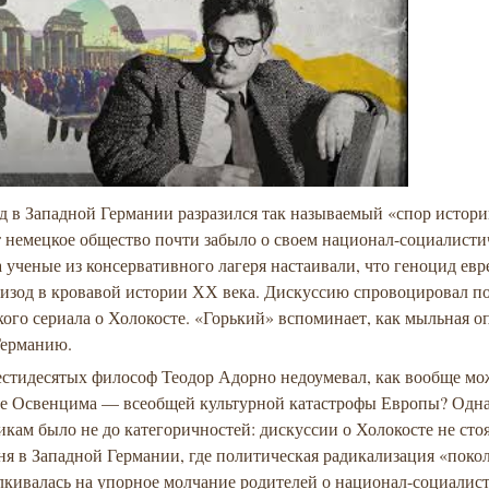
ад в Западной Германии разразился так называемый «спор истори
т немецкое общество почти забыло о своем национал-социалисти
 ученые из консервативного лагеря настаивали, что геноцид ев
пизод в кровавой истории ХХ века. Дискуссию спровоцировал п
ого сериала о Холокосте. «Горький» вспоминает, как мыльная о
Германию.
естидесятых философ Теодор Адорно недоумевал, как вообще мо
ле Освенцима — всеобщей культурной катастрофы Европы? Одна
кам было не до категоричностей: дискуссии о Холокосте не сто
ня в Западной Германии, где политическая радикализация «поко
лкивалась на упорное молчание родителей о национал-социалис