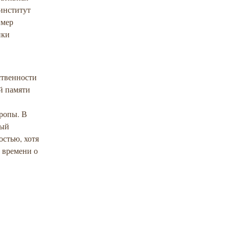
институт
ймер
ики
ственности
й памяти
ропы. В
рый
стью, хотя
 времени о