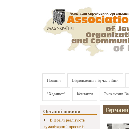
Перейти к основному содержанию
Новини
Відновлення під час війни
"Хадашот"
Контакти
Эксклюзив Ва
Германи
Останні новини
В Ізраїлі реалізують
гуманітарний проєкт із