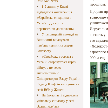
Post And News
прошлом.
1-2 липня у Києві
Прорыв пр
відбудеться конференція
транслиру
«Єврейська спадщина в
уничтожен
Україні: Досвід та
Иерусалим
перспективи досліджень»
У Теплицькій громаді на
вызвать у 
Вінничині вшанували
это сделал
пам’ять невинних жертв
«Холокост
Голокосту
взрослого 
«Єврейська громада в
000, а еще
Україні скорочується через
війну, а не через
антисемітизм»:
Співпрезидент Вааду України
Едуард Шифрін виступив на
сесії ВЄК у Женеві
На Закарпатті відновлять
унікальну синагогу у селі
Великі Ком’яти