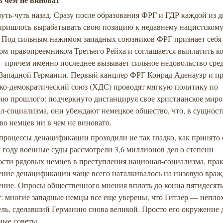
уть-чуть назад. Сразу после образования ФРГ и ГДР каждой из д
пришлось вырабатывать свою позицию к недавнему нацистском
 Под сильным нажимом западных союзников ФРГ признает себя
вом-правопреемником Третьего Рейха и соглашается выплатить 
 причем именно последнее вызывает сильное недовольство сре
 Западной Германии. Первый канцлер ФРГ Конрад Аденауэр и п
ко-демократический союз (ХДС) проводят мягкую политику по
ию прошлого: подчеркнуто дистанцируя свое христианское миро
л-социализма, они убеждают немецкое общество, что, в сущност
о немцев ни в чем не виновато.
процессы денацификации проходили не так гладко, как принято 
9 году военные суды рассмотрели 3,6 миллионов дел о степени
ости рядовых немцев в преступления национал-социализма, пра
ение денацификации чаще всего наталкивалось на низовую враж
ение. Опросы общественного мнения вплоть до конца пятидесят
: многие западные немцы все еще уверены, что Гитлер — непло
ль, сделавший Германию снова великой. Просто его окружение 
ные советы.