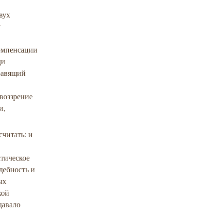
вух
у
компенсации
ди
равящий
воззрение
и,
считать: и
ктическое
дебность и
ых
хой
давало