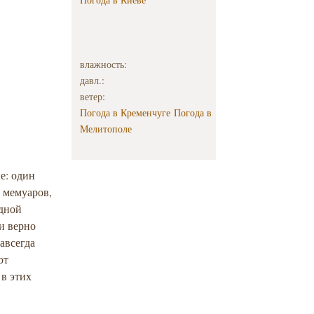
влажность:
давл.:
ветер:
Погода в Кременчуге
Погода в
Мелитополе
е: один
 мемуаров,
адной
и верно
авсегда
ют
в этих