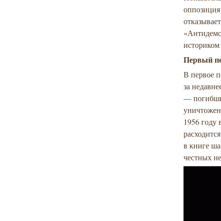
оппозиция
отказывает
«Антидемок
историком
Первый п
В первое п
за недавне
— погибши
уничтожен
1956 году
расходитс
в книге ш
честных не