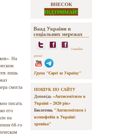
ВНЕСОК
ПІДТРИМАЙ!
Ваад України в
соціальних мережах
(vaadua
press)
ков». На
ческом
реев лишь
Група "Євреї за Україну"
оказ
пера смогла
ПОШУК ПО САЙТУ
Доповідь
«Антисемітизм в
жно писать
Україні – 2020 рік»
Бюлетень
"Антисемітизм і
ко его
ксенофобія в Україні:
яли на
хроніка"
ления 68-го
тическом