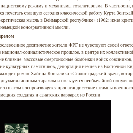
 нацистскому режиму и механизмы тоталитаризма. В частности, 
ся печатать ставшую сегодня классической работу Курта Зонтха
ратическая мысль в Веймарской республике» (1962) из-за крит
 немецкой консервативной мысли.
ерелом
ослевоенное десятилетие жители ФРГ не чувствуют своей ответ
е национал-социалистическое прошлое, в центре их коллективно
е близкие, массовые смертоносные бомбежки войск союзников,
ие культурных памятников, депортация немцев из Восточной Ев
 выходит роман Хайнца Конзалика «Сталинградский врач», кото
я двухмиллионным тиражом и пользуется необычайной популярно
аг за шагом воспроизводятся пропагандистские штампы военного
мецких солдатах и азиатских варварах из России.