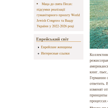
Маца до свята Песах:
підсумки реалізації
гуманітарного проєкту World
Jewish Congress та Вааду
України у 2022-2026 році
Еврейський світ
Еврейские женщины
Интересные ссылки
Коллективн
режиссерам
американск
книг, пье
Германии 
ответить. 
изменят о
принципы 
процессах 
Никто ни 