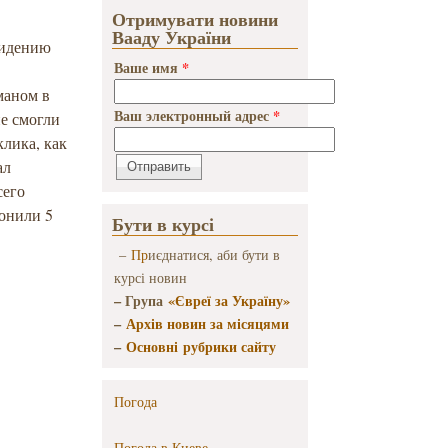
Отримувати новини
Вааду України
видению
Ваше имя
*
маном в
Ваш электронный адрес
*
е смогли
клика, как
ал
сего
вонили 5
Бути в курсі
–
Пр
иєднатися, аби бути в
курсі новин
– Група
«Євреї за Україну»
–
Архів новин за місяцями
–
Основні рубрики сайту
Погода
Погода в
Киеве