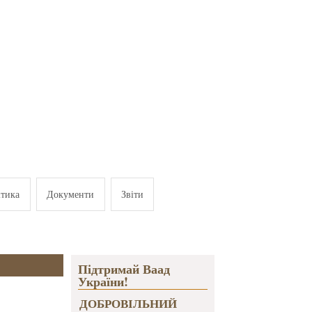
ітика
Документи
Звіти
Підтримай Ваад
України!
ДОБРОВІЛЬНИЙ