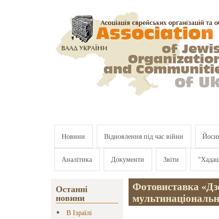
Перейти к основному содержанию
Новини
Відновлення під час війни
Йосип
Аналітика
Документи
Звіти
"Хада
Фотовиставка «Дзе
Останні
мультинаціональні
новини
В Ізраїлі