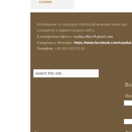
ссылки
Копіювання та передрук публікацій можливі лише при
узгодженні з адміністрацією сайту.
Електронна адреса:
vaadua.office@gmail.com
Сторінка у Фейсбук:
https://www.facebook.com/vaadua
Телефон:
+38 066 420 55 06.
Вх
Имя