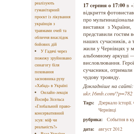
реалізують
17 серпня о 17:00
в «
гуманітарний
відкриття фотовистав
проєкт із лікування
про мультинаціональн
українців з
виставки з України,
травмами очей та
представили гостям в
обличчя внаслідок
наших сучасників, а т
бойових дій
жили у Чернівцях у м
У Гадячі через
альбомному аркуші — 
пожежу зруйновано
висловлювання. Герої
синагогу біля
сучасники, отримали 
поховання
чудову троянду.
засновника руху
Докладніше на сайті
«Хабад» в Україні
Онлайн-лекція
ukr.16mb.com/?p=782
Йосифа Зісельса
Tags:
Дзеркало історії
«Глобальний право-
Чернівці
консервативний
рубрика:
События в к
зсув: міф чи
реальність?»
дата:
август 2012
Ваад України