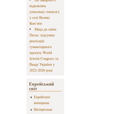
відновлять
унікальну синагогу
у селі Великі
Ком’яти
Маца до свята
Песах: підсумки
реалізації
гуманітарного
проєкту World
Jewish Congress та
Вааду України у
2022-2026 році
Еврейський
світ
Еврейские
женщины
Интересные