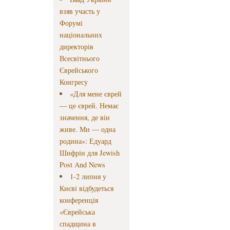
взяв участь у
Форумі
національних
директорів
Всесвітнього
Єврейського
Конгресу
«Для мене єврей
— це єврей. Немає
значення, де він
живе. Ми — одна
родина»: Едуард
Шифрін для Jewish
Post And News
1-2 липня у
Києві відбудеться
конференція
«Єврейська
спадщина в