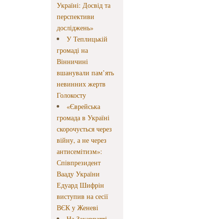
Україні: Досвід та
перспективи
досліджень»
У Теплицькій
громаді на
Вінничині
вшанували пам’ять
невинних жертв
Голокосту
«Єврейська
громада в Україні
скорочується через
війну, а не через
антисемітизм»:
Співпрезидент
Вааду України
Едуард Шифрін
виступив на сесії
ВЄК у Женеві
На Закарпатті