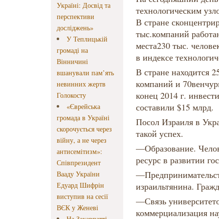
Україні: Досвід та
технологическим узл
перспективи
В стране сконцентрир
досліджень»
тыс.компаний работаю
У Теплицькій
места230 тыс. челове
громаді на
в индексе технологи
Вінничині
В стране находится 
вшанували пам’ять
компаний и 70венчур
невинних жертв
конец 2014 г. инвес
Голокосту
составили $15 млрд.
«Єврейська
громада в Україні
Посол Израиля в Укра
скорочується через
такой успех.
війну, а не через
—Образование. Челов
антисемітизм»:
ресурс в развитии гос
Співпрезидент
—Предпринимательст
Вааду України
Едуард Шифрін
израильтянина. Гражд
виступив на сесії
—Связь университет
ВЄК у Женеві
коммерциализация на
На Закарпатті