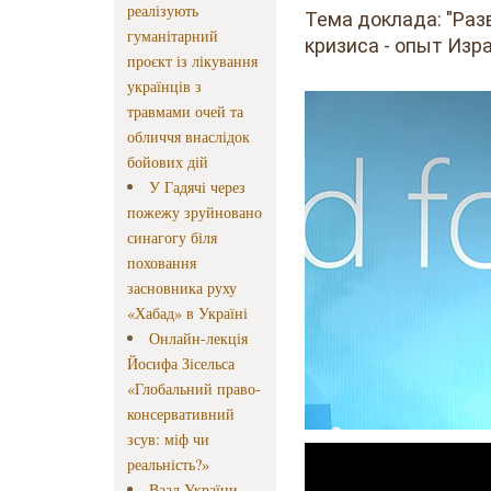
реалізують
Тема докла
да:
"Раз
гуманітарний
кризиса - опыт Изра
проєкт із лікування
українців з
травмами очей та
обличчя внаслідок
бойових дій
У Гадячі через
пожежу зруйновано
синагогу біля
поховання
засновника руху
«Хабад» в Україні
Онлайн-лекція
Йосифа Зісельса
«Глобальний право-
консервативний
зсув: міф чи
реальність?»
Ваад України