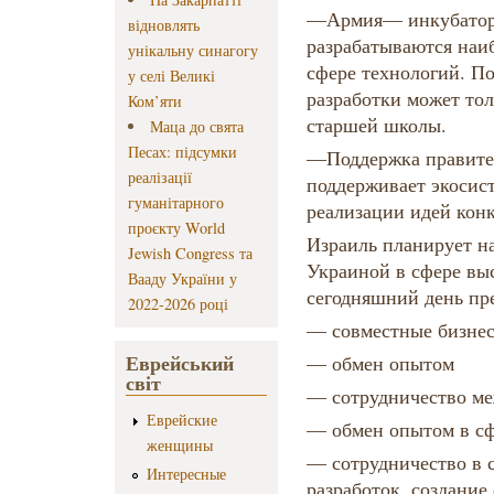
—Армия— инкубатор 
відновлять
разрабатываются наи
унікальну синагогу
сфере технологий. По
у селі Великі
разработки может то
Ком’яти
старшей школы.
Маца до свята
Песах: підсумки
—Поддержка правител
реалізації
поддерживает экосис
гуманітарного
реализации идей кон
проєкту World
Израиль планирует на
Jewish Congress та
Украиной в сфере вы
Вааду України у
сегодняшний день пр
2022-2026 році
— совместные бизне
Еврейський
— обмен опытом
світ
— сотрудничество м
Еврейские
— обмен опытом в сф
женщины
— сотрудничество в 
Интересные
разработок, создание