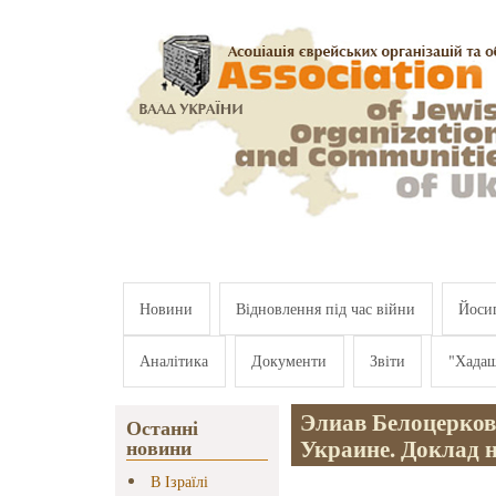
Перейти к основному содержанию
Новини
Відновлення під час війни
Йосип
Аналітика
Документи
Звіти
"Хада
Элиав Белоцерков
Останні
Украине. Доклад н
новини
В Ізраїлі