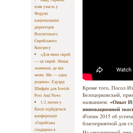
взяв участь у
Форумі
національних
директорів
Всесвітнього
Єврейського
Конгресу
«Для мене єврей
— це єврей. Немає
значення, де він
живе. Ми — одна
родина»: Едуард
Кроме того, Посол Из
Шифрін для Jewish
Белоцерковский, прин
Post And News
«Опыт Из
названием:
1-2 липня у
инновационной экос
Києві відбудеться
iForum 2015 об успе
конференція
«Єврейська
благоприятной для ст
спадщина в
На сегодняшний день