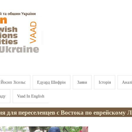
Йосип Зісельс
Едуард Шифрін
Заяви
Історія
Анал
аду
Vaad In English
я для переселенцев с Востока по еврейскому 