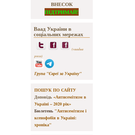
ВНЕСОК
ПІДТРИМАЙ!
Ваад України в
соціальних мережах
(vaadua
press)
Група "Євреї за Україну"
ПОШУК ПО САЙТУ
Доповідь
«Антисемітизм в
Україні – 2020 рік»
Бюлетень
"Антисемітизм і
ксенофобія в Україні:
хроніка"