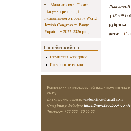
Маца до свята Песах:
Львовский
підсумки реалізації
+38 (093) 
гуманітарного проєкту World
рубрика:
Jewish Congress та Вааду
України у 2022-2026 році
дата:
Окт
Еврейський світ
Еврейские женщины
Интересные ссылки
Копіювання та передрук публікацій можливі лише 
сайту.
Електронна адреса:
vaadua.office@gmail.com
Сторінка у Фейсбук:
https://www.facebook.com/
Телефон:
+38 066 420 55 06.