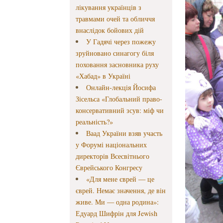
лікування українців з
травмами очей та обличчя
внаслідок бойових дій
У Гадячі через пожежу
зруйновано синагогу біля
поховання засновника руху
«Хабад» в Україні
Онлайн-лекція Йосифа
Зісельса «Глобальний право-
консервативний зсув: міф чи
реальність?»
Ваад України взяв участь
у Форумі національних
директорів Всесвітнього
Єврейського Конгресу
«Для мене єврей — це
єврей. Немає значення, де він
живе. Ми — одна родина»:
Едуард Шифрін для Jewish