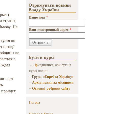
Отримувати новини
Вааду України
рье»)
Ваше имя
*
а страны,
Львову. Не
Ваш электронный адрес
*
 гуляя по
ет назад?
 общины во
Бути в курсі
оваться в
в ждал
–
Пр
иєднатися, аби бути в
курсі новин
– Група
«Євреї за Україну»
ив - вот
–
Архів новин за місяцями
ть
–
Основні рубрики сайту
и пройдет
Погода
Погода в
Киеве