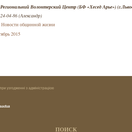
 Региональний Волонтерский Центр (БФ «Хесед Арье») (г.
Льво
624-04-86 (Александр)
Новости общинной жизни
ябрь 2015
при узгодженні з адміністрацією
vaadua
ПОИСК