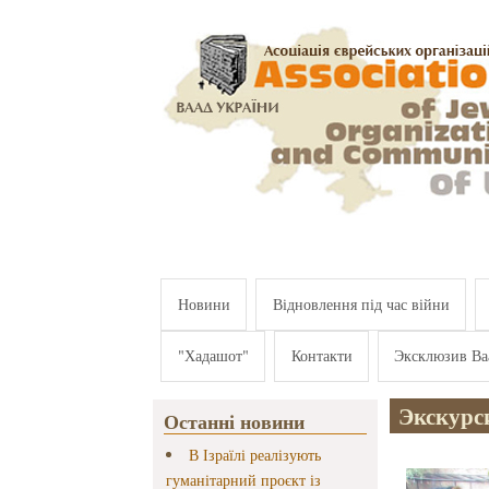
Перейти к основному содержанию
Новини
Відновлення під час війни
"Хадашот"
Контакти
Эксклюзив Ва
Экскурси
Останні новини
В Ізраїлі реалізують
гуманітарний проєкт із