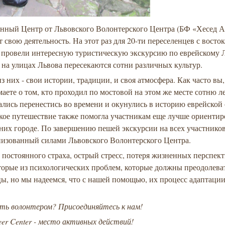
нный Центр от Львовского Волонтерского Центра (БФ «Хесед А
 свою деятельность. На этот раз для 20-ти переселенцев с восток
 провели интересную туристическую экскурсию по еврейскому 
о на улицах Львова пересекаются сотни различных культур.
з них - свои истории, традиции, и своя атмосфера. Как часто вы,
маете о том, кто проходил по мостовой на этом же месте сотню л
лись перенестись во времени и окунулись в историю еврейской
кое путешествие также помогла участникам еще лучше ориентир
них городе. По завершению пешей экскурсии на всех участнико
анизованный силами Львовского Волонтерского Центра.
остоянного страха, острый стресс, потеря жизненных перспект
торые из психологических проблем, которые должны преодолева
ы, но мы надеемся, что с нашей помощью, их процесс адаптаци
ть волонтером? Присоединяйтесь к нам!
teer Center - место активных действий!