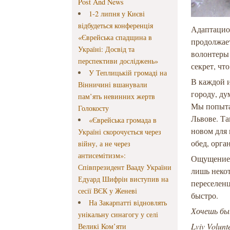
Post And News
1-2 липня у Києві
відбудеться конференція
Адаптацио
«Єврейська спадщина в
продолжает
Україні: Досвід та
волонтеры
перспективи досліджень»
секрет, чт
У Теплицькій громаді на
В каждой и
Вінничині вшанували
городу, ду
пам’ять невинних жертв
Мы попыта
Голокосту
Львове. Та
«Єврейська громада в
новом для 
Україні скорочується через
обед, орг
війну, а не через
антисемітизм»:
Ощущение п
Співпрезидент Вааду України
лишь неко
Едуард Шифрін виступив на
переселенц
сесії ВЄК у Женеві
быстро.
На Закарпатті відновлять
Хочешь бы
унікальну синагогу у селі
Lviv Volun
Великі Ком’яти