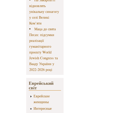
відновлять
унікальну синагогу
у селі Великі
Ком’яти
Маца до свята
Песах: підсумки
реалізації
гуманітарного
проєкту World
Jewish Congress та
Вааду України у
2022-2026 році
Еврейський
світ
Еврейские
женщины
Интересные