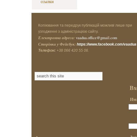
ссылки
Копіювання та передрук публікацій можливі лише при
узгодженні з адміністрацією сайту.
Електронна адреса:
vaadua.office@gmail.com
Сторінка у Фейсбук:
https://www.facebook.com/vaadua
Телефон:
+38 066 420 55 06.
Вх
Имя