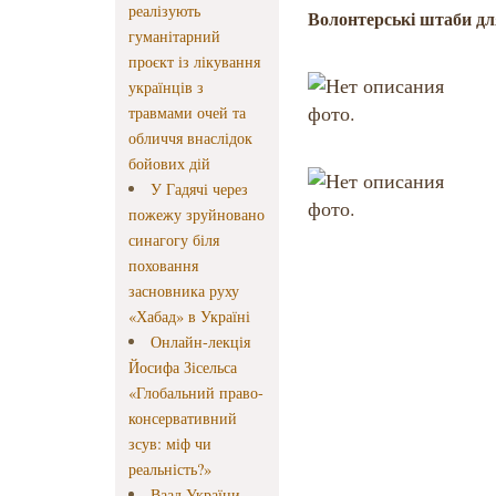
реалізують
Волонтерські штаби дл
гуманітарний
проєкт із лікування
українців з
травмами очей та
обличчя внаслідок
бойових дій
У Гадячі через
пожежу зруйновано
синагогу біля
поховання
засновника руху
«Хабад» в Україні
Онлайн-лекція
Йосифа Зісельса
«Глобальний право-
консервативний
зсув: міф чи
реальність?»
Ваад України