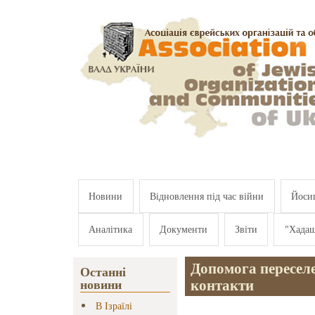
Перейти к основному содержанию
Новини
Відновлення під час війни
Йосип
Аналітика
Документи
Звіти
"Хада
Допомога переселе
Останні
контакти
новини
В Ізраїлі