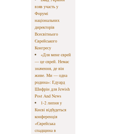
взяв участь у
Форумі
національних
директорів
Всесвітнього
Єврейського
Конгресу
«Для мене єврей
— це єврей. Немає
значення, де він
живе. Ми — одна
родина»: Едуард
Шифрін для Jewish
Post And News
1-2 липня у
Києві відбудеться
конференція
«Єврейська
спадщина в