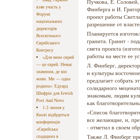
Пучкова, Е. Соловей,
взяв участь у
Финберга и И. Григо
Форумі
проект работы Светл
національних
разрешение от власте
директорів
Планируется изготов
Всесвітнього
гранита. Гранит - по
Єврейського
смета проекта (изгот
Конгресу
работы на месте ее ус
«Для мене єврей
— це єврей. Немає
Л. Финберг, директо
значення, де він
и культуры восточное
живе. Ми — одна
предлагает собрать э
родина»: Едуард
солидарного меценатс
Шифрін для Jewish
знакомым, людям кул
Post And News
как благотворительны
1-2 липня у
«Список благотворите
Києві відбудеться
все желающие, и, пре
конференція
- отметил в своем об
«Єврейська
Также Л. Финберг пре
спадщина в