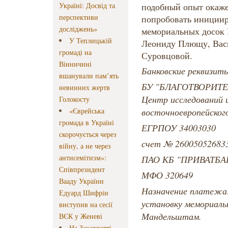
Україні: Досвід та
подобный опыт окаже
перспективи
попробовать инициир
досліджень»
мемориальных досок
У Теплицькій
Леониду Плющу, Вас
громаді на
Суровцовой.
Вінничині
Банковские реквизит
вшанували пам’ять
БУ "БЛАГОТВОРИТ
невинних жертв
Центр исследований 
Голокосту
«Єврейська
восточноевропейског
громада в Україні
ЕГРПОУ 34003030
скорочується через
счет № 26005052683
війну, а не через
антисемітизм»:
ПАО КБ "ПРИВАТБА
Співпрезидент
МФО 320649
Вааду України
Назначение платежа:
Едуард Шифрін
установку мемориаль
виступив на сесії
Мандельштам.
ВЄК у Женеві
На Закарпатті