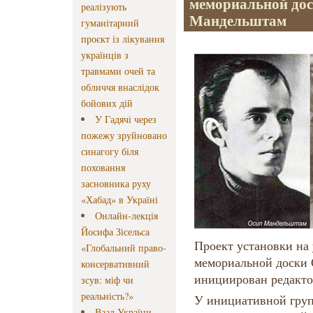
мемориальной дос
реалізують
Мандельштам
гуманітарний
проєкт із лікування
українців з
травмами очей та
обличчя внаслідок
бойових дій
У Гадячі через
пожежу зруйновано
синагогу біля
поховання
засновника руху
«Хабад» в Україні
Онлайн-лекція
Йосифа Зісельса
Проект установки на у
«Глобальний право-
мемориальной доски
консервативний
инициирован редакто
зсув: міф чи
реальність?»
У инициативной груп
Ваад України