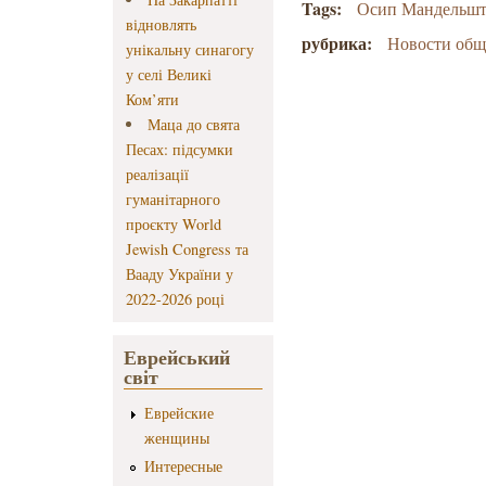
Tags:
Осип Мандельш
відновлять
рубрика:
Новости об
унікальну синагогу
у селі Великі
Ком’яти
Маца до свята
Песах: підсумки
реалізації
гуманітарного
проєкту World
Jewish Congress та
Вааду України у
2022-2026 році
Еврейський
світ
Еврейские
женщины
Интересные