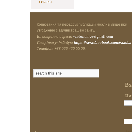
ссылки
Копіювання та передрук публікацій можливі лише при
узгодженні з адміністрацією сайту.
Електронна адреса:
vaadua.office@gmail.com
Сторінка у Фейсбук:
https://www.facebook.com/vaadua
Телефон:
+38 066 420 55 06.
Вх
Имя