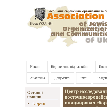
Перейти к основному содержанию
Новини
Відновлення під час війни
Йосип
Аналітика
Документи
Звіти
"Хада
Центр исследован
Останні
восточноевропейс
новини
инициировал сбор 
В Ізраїлі