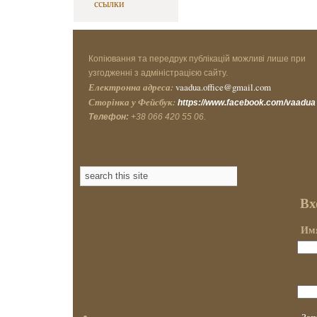
ссылки
Копіювання та передрук публікацій можливі лише при
узгодженні з адміністрацією сайту.
Електронна адреса:
vaadua.office@gmail.com
Сторінка у Фейсбук:
https://www.facebook.com/vaadua
Телефон:
+38 066 420 55 06.
Вх
Имя