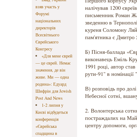
Першого корпусу Укра
взяв участь у
налічував 1200 євреїв
Форумі
письменник Роман Жа
національних
зведенню в Тернополі
директорів
куреня Соломону Ляйн
Всесвітнього
пам'ятника є Дмитро
Єврейського
Конгресу
Б) Пісня-баллада «Євр
«Для мене єврей
виконавець Еміль Кр
— це єврей. Немає
1991 році, автор став
значення, де він
рути-91" в номінації 
живе. Ми — одна
родина»: Едуард
В) розповідь про долі
Шифрін для Jewish
Небесної сотні, вшану
Post And News
1-2 липня у
2. Волонтерська сотня
Києві відбудеться
постраждалих на Майд
конференція
центру допомоги, орга
«Єврейська
спадщина в