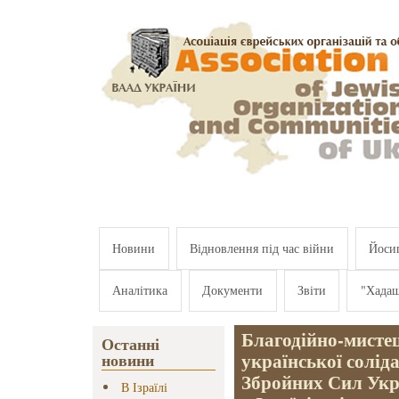
Перейти к основному содержанию
Новини
Відновлення під час війни
Йосип
Аналітика
Документи
Звіти
"Хада
Благодійно-мистец
Останні
української солід
новини
Збройних Сил Укр
В Ізраїлі