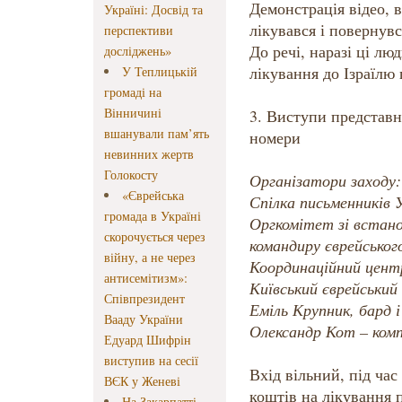
Демонстрація відео, в
Україні: Досвід та
лікувався і повернув
перспективи
До речі, наразі ці л
досліджень»
лікування до Ізраїлю
У Теплицькій
громаді на
Вінничині
3. Виступи представн
вшанували пам’ять
номери
невинних жертв
Голокосту
Організатори заходу:
«Єврейська
Спілка письменників 
громада в Україні
Оргкомітет зі встано
скорочується через
командиру єврейськог
війну, а не через
Координаційний центр
антисемітизм»:
Київський єврейський
Співпрезидент
Еміль Крупник, бард 
Вааду України
Олександр Кот – ком
Едуард Шифрін
виступив на сесії
Вхід вільний, під час
ВЄК у Женеві
коштів на лікування п
На Закарпатті