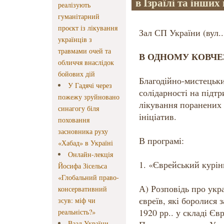
в Ізраїлі та інших
реалізують
гуманітарний
проєкт із лікування
Зал СП України (вул..
українців з
травмами очей та
В ОДНОМУ КОВЧЕ
обличчя внаслідок
бойових дій
Благодійно-мистецьки
У Гадячі через
солідарності на підт
пожежу зруйновано
лікування поранених 
синагогу біля
ініціатив.
поховання
засновника руху
В програмі:
«Хабад» в Україні
Онлайн-лекція
1. «Єврейський курін
Йосифа Зісельса
«Глобальний право-
А) Розповідь про укра
консервативний
євреїв, які боролися 
зсув: міф чи
1920 рр.. у складі Єв
реальність?»
Ваад України