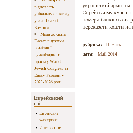
українській армії, на
відновлять
Єврейському куреню.
унікальну синагогу
номери банківських 
у селі Великі
переказати кошти на в
Ком’яти
Маца до свята
Песах: підсумки
рубрика:
Память
реалізації
дата:
Май 2014
гуманітарного
проєкту World
Jewish Congress та
Вааду України у
2022-2026 році
Еврейський
світ
Еврейские
женщины
Интересные