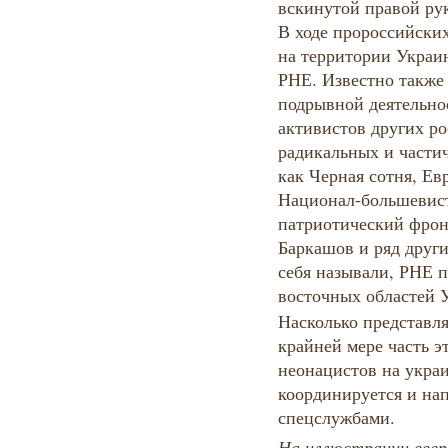
вскинутой правой ру
В ходе пророссийски
на территории Украи
РНЕ. Известно также 
подрывной деятельно
активистов других р
радикальных и частич
как Черная сотня, Ев
Национал-большевист
патриотический фрон
Баркашов и ряд други
себя называли, РНЕ 
восточных областей 
Насколько представл
крайней мере часть э
неонацистов на укра
координируется и на
спецслужбами.
На иллюстрации ввер