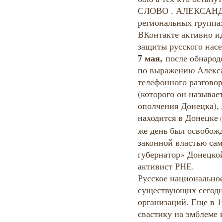
СЛОВО . АЛЕКСАНД
региональных группа
ВКонтакте активно ид
защиты русского насе
7 мая,
после обнарод
по выражению Алекса
телефонного разгово
(которого он называе
ополчения Донецка), 
находится в Донецке
(
же день был освобож
законной властью са
губернатор» Донецкой
активист РНЕ.
Русское национальное
существующих сегодн
организаций. Еще в 1
свастику на эмблеме 