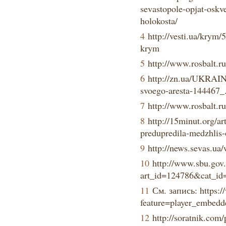
sevastopole-opjat-oskv
holokosta/
4
http://vesti.ua/krym/
krym
5
http://www.rosbalt.r
6
http://zn.ua/UKRAINE
svoego-aresta-144467_
7
http://www.rosbalt.r
8
http://15minut.org/ar
predupredila-medzhlis
9
http://news.sevas.ua
10
http://www.sbu.gov.u
art_id=124786&cat_id
11
См. запись: https:
feature=player_emb
12
http://soratnik.com