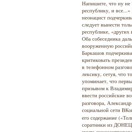
Напишите, что ну не
республику, и все...
неонацист подчеркив
следует вынести толь
республике, «других 
Оба собеседника дал
вооруженную россий
Баркашов подчеркивае
критиковать президен
в телефонном разгов
лексику, сетуя, что т
упоминает, что перв
призывом к Владимир
ввести российские во
разговора, Александр
социальной сети ВКо
его содержание («Тол
соратники из ДОНЕЦК
хунта сконцентриров