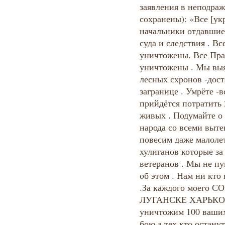
заявления в неподраж
сохранены): «Все [ук
начальники отдавшие
суда и следствия . В
уничтожены. Все Пра
уничтожены . Мы выя
лесных схронов -дос
загранице . Умрёте -в
прийдётся потратить 2
живых . Подумайте о 
народа со всеми выт
повесим даже малоле
хулиганов которые за
ветеранов . Мы не пу
об этом . Нам ни кто
.За каждого моего
ЛУГАНСКЕ ХАРЬКО
уничтожим 100 ваших 
бою а тех кто оста