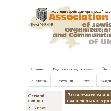
Перейти к основному содержанию
Новини
Відновлення під час війни
Йосип
Аналітика
Документи
Звіти
"Хада
Антисемитизм и к
Останні
еженедельная хрон
новини
В Ізраїлі