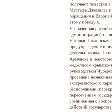
получают повестки в 
Мустафа Джемилев по
обращения в Европей
этому поводу
.
(5)
Назначенная российс
администрацией на д
Наталья Поклонская
предупреждение о не
деятельности
. По о
(6
)
Армянске и некоторы
меджлисом крымско-т
руководством Чубаро
проведена незаконна
экстремистского хара
беспорядками, перек
пересечением госуда
соединенная с воспр
действий государстве