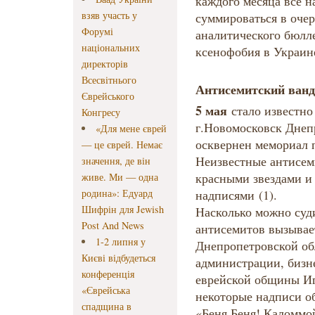
каждого месяца все 
взяв участь у
суммироваться в оче
Форумі
аналитического бюлл
національних
ксенофобия в Украине
директорів
Всесвітнього
Антисемитский ван
Єврейського
5 мая
стало известно 
Конгресу
г.Новомосковск Днеп
«Для мене єврей
осквернен мемориал 
— це єврей. Немає
Неизвестные антисем
значення, де він
красными звездами и
живе. Ми — одна
родина»: Едуард
надписями (1).
Шифрін для Jewish
Насколько можно суди
Post And News
антисемитов вызывае
1-2 липня у
Днепропетровской об
Києві відбудеться
администрации, бизне
конференція
еврейской общины Иг
«Єврейська
некоторые надписи о
спадщина в
«Беня Беня! Каломмойс