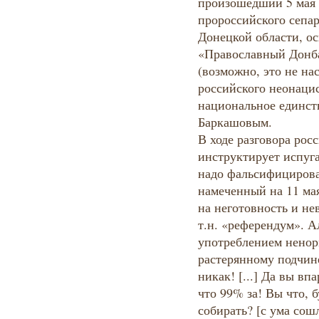
произошедший 5 мая 
пророссийского сепа
Донецкой области, о
«Православный Донб
(возможно, это не на
российского неонаци
национальное единст
Баркашовым.
В ходе разговора рос
инструктирует испуга
надо фальсифицирова
намеченный на 11 ма
на неготовность и не
т.н. «референдум». 
употреблением ненор
растерянному подчин
никак! [...] Да вы вп
что 99% за! Вы что, 
собирать? [с ума сошли