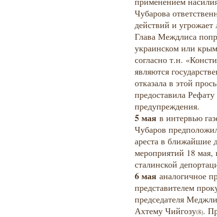
применением насилия
Чубарова ответствен
действий и угрожает
Глава Междлиса попр
украинском или крым
согласно т.н. «Конс
являются государств
отказала в этой прос
предоставила Рефату
предупреждения.
5 мая
в интервью газ
Чубаров предположил,
ареста в ближайшие 
мероприятий 18 мая,
сталинской депортаци
6 мая
аналогичное пр
представителем прок
председателя Меджли
Ахтему Чийгозу
. П
(8
)