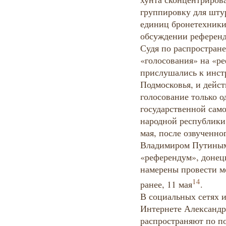
группировку для шт
единиц бронетехники»
обсуждении референд
Судя по распростра
«голосования» на «р
прислушались к инст
Подмосковья, и дейс
голосование только о
государственной сам
народной республики.
мая, после озвученно
Владимиром Путиным 
«референдум», донецк
намерены провести м
14
ранее, 11 мая
.
В социальных сетях 
Интернете Александр
распространяют по п