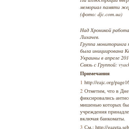
мемориал памяти жер
(фото: djc.com.ua)
Над Хроникой работал
Лихачев.
Группа мониторинга 
была инициирована К
Украины в апреле 201
Связь с Группой: vyac
Примечания
1
http://eajc.org/page
2
Отметим, что в Дне
фиксировались антис
мишенью которых бы
учреждения принадле
включая банкоматы.
3
См.: http://gazeta.se