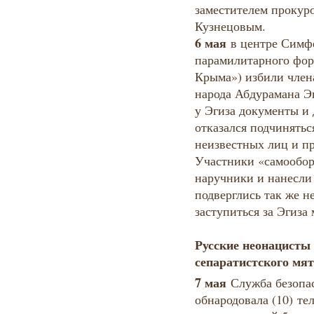
заместителем проку
Кузнецовым.
6 мая
в центре Симфе
парамилитарного фор
Крыма») избили член
народа Абдурамана Эг
у Эгиза документы и 
отказался подчинять
неизвестных лиц и п
Участники «самообор
наручники и нанесли
подверглись так же н
заступиться за Эгиза
Русские неонацисты
сепаратистского мя
7 мая
Служба безопас
обнародовала (10) те