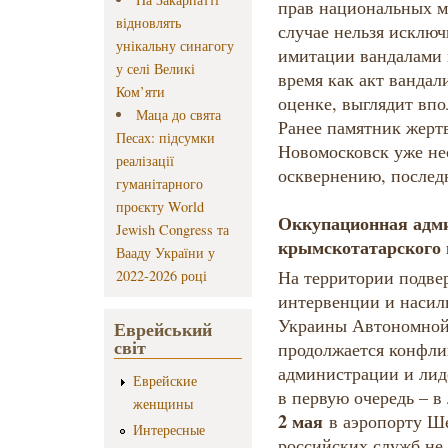
прав национальных м
відновлять
случае нельзя исключ
унікальну синагогу
имитации вандалами 
у селі Великі
время как акт вандал
Ком’яти
оценке, выглядит впо
Маца до свята
Ранее памятник жертв
Песах: підсумки
Новомосковск уже не
реалізації
осквернению, последни
гуманітарного
проєкту World
Оккупационная адми
Jewish Congress та
крымскотатарского 
Вааду України у
На территории подве
2022-2026 році
интервенции и насил
Украины Автономной
Еврейський
світ
продолжается конфли
администрации и лид
Еврейские
в первую очередь – 
женщины
2 мая
в аэропорту Ше
Интересные
российских служб не