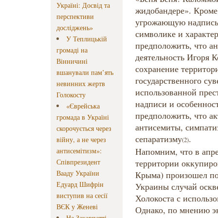
Україні: Досвід та
жидобандере». Кроме
перспективи
угрожающую надпись
досліджень»
символике и характе
У Теплицькій
предположить, что а
громаді на
деятельность Игоря К
Вінничині
сохранение территор
вшанували пам’ять
государственного сув
невинних жертв
использованной прес
Голокосту
надписи и особеннос
«Єврейська
предположить, что а
громада в Україні
антисемиты, симпат
скорочується через
сепаратизму
.
війну, а не через
(2)
Напомним, что в апрел
антисемітизм»:
Співпрезидент
территории оккупиро
Вааду України
Крыма) произошел п
Едуард Шифрін
Украины случай оскв
виступив на сесії
Холокоста с использо
ВЄК у Женеві
Однако, по мнению э
На Закарпатті