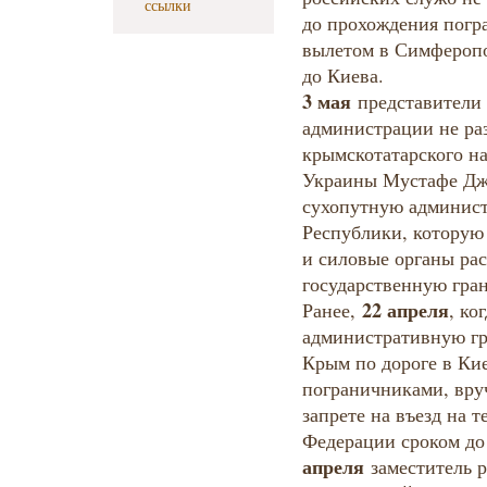
ссылки
до прохождения погр
вылетом в Симферопо
до Киева.
3 мая
представители
администрации не ра
крымскотатарского н
Украины Мустафе Дже
сухопутную админис
Республики, которую
и силовые органы ра
государственную гра
22 апреля
Ранее,
, ко
административную г
Крым по дороге в Ки
пограничниками, вру
запрете на въезд на 
Федерации сроком до 
апреля
заместитель 