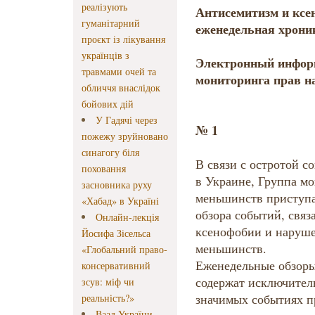
реалізують
Антисемитизм и ксе
гуманітарний
еженедельная хрони
проєкт із лікування
українців з
Электронный инфор
травмами очей та
мониторинга прав 
обличчя внаслідок
бойових дій
У Гадячі через
№ 1
пожежу зруйновано
синагогу біля
В связи с остротой с
поховання
в Украине, Группа м
засновника руху
меньшинств приступа
«Хабад» в Україні
обзора событий, свя
Онлайн-лекція
ксенофобии и наруш
Йосифа Зісельса
меньшинств.
«Глобальний право-
Еженедельные обзоры
консервативний
содержат исключител
зсув: міф чи
значимых событиях п
реальність?»
Ваад України