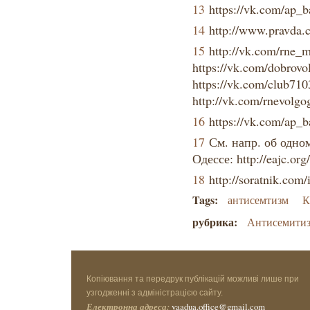
13
https://vk.com/ap_b
14
http://www.pravda.
15
http://vk.com/rne_m
https://vk.com/dobrovo
https://vk.com/club710
http://vk.com/rnevolgog
16
https://vk.com/ap_b
17
См. напр. об одно
Одессе: http://eajc.or
18
http://soratnik.com/
Tags:
антисемтизм
К
рубрика:
Антисемити
Копіювання та передрук публікацій можливі лише при
узгодженні з адміністрацією сайту.
Електронна адреса:
vaadua.office@gmail.com