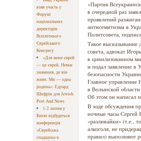
«Партия Всеукраинск
взяв участь у
в очередной раз заяв
Форумі
проявлений разжиган
національних
антисемитизма в Укр
директорів
Политсовета, подпи
Всесвітнього
Єврейського
Такое высказывание д
Конгресу
совета, адвокат Иго
«Для мене єврей
в цивилизованном ми
— це єврей. Немає
и подал заявление в
значення, де він
безопасности Украин
живе. Ми — одна
Главное управление
родина»: Едуард
в Волынской области
Шифрін для Jewish
Об этом он написал н
Post And News
В ходе обсуждения п
1-2 липня у
ночные часы Сергей Г
Києві відбудеться
«разливайки» (т.е., 
конференція
алкоголя, не придер
«Єврейська
правил) выполняют 
спадщина в