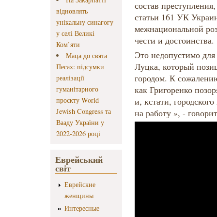
состав преступления,
відновлять
статьи 161 УК Украин
унікальну синагогу
межнациональной роз
у селі Великі
чести и достоинства.
Ком’яти
Это недопустимо для 
Маца до свята
Луцка, который пози
Песах: підсумки
городом. К сожалению
реалізації
как Григоренко позор
гуманітарного
проєкту World
и, кстати, городского
Jewish Congress та
на работу », - говор
Вааду України у
2022-2026 році
Еврейський
світ
Еврейские
женщины
Интересные