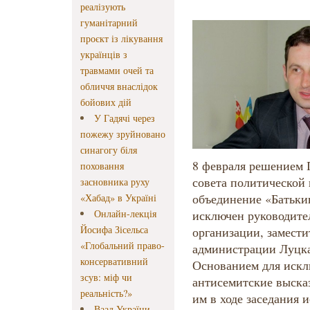
реалізують
гуманітарний
проєкт із лікування
українців з
травмами очей та
обличчя внаслідок
бойових дій
У Гадячі через
пожежу зруйновано
синагогу біля
8 февраля решением 
поховання
совета политической
засновника руху
объединение «Батьки
«Хабад» в Україні
Онлайн-лекція
исключен руководите
Йосифа Зісельса
организации, замести
«Глобальний право-
администрации Луцка
консервативний
Основанием для искл
зсув: міф чи
антисемитские выска
реальність?»
им в ходе заседания 
Ваад України