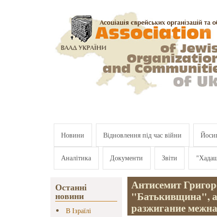
Перейти к основному содержанию
Новини
Відновлення під час війни
Йосип
Аналітика
Документи
Звіти
"Хада
Антисемит Григор
Останні
"Батькивщина", а 
новини
разжигание межна
В Ізраїлі