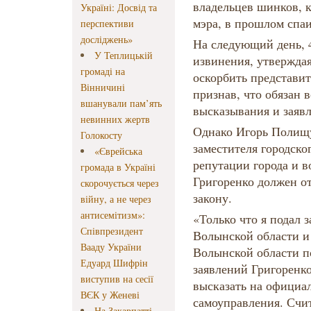
владельцев шинков, 
Україні: Досвід та
мэра, в прошлом спа
перспективи
досліджень»
На следующий день, 
У Теплицькій
извинения, утверждая
громаді на
оскорбить представит
Вінничині
признав, что обязан 
вшанували пам’ять
высказывания и заяв
невинних жертв
Однако Игорь Полищу
Голокосту
заместителя городско
«Єврейська
репутации города и в
громада в Україні
Григоренко должен от
скорочується через
закону.
війну, а не через
антисемітизм»:
«Только что я подал 
Співпрезидент
Волынской области и
Вааду України
Волынской области п
Едуард Шифрін
заявлений Григоренко
виступив на сесії
высказать на официал
ВЄК у Женеві
самоуправления. Счит
На Закарпатті