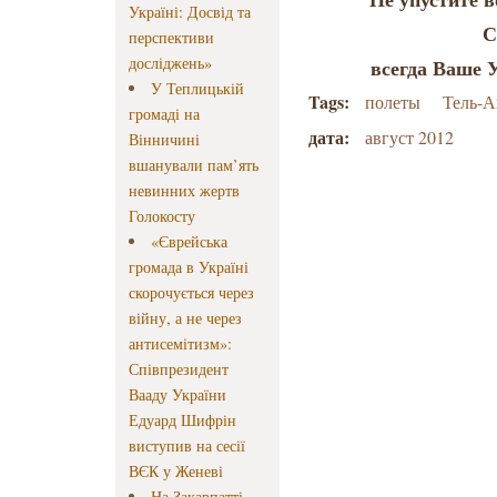
Україні: Досвід та
С
перспективи
досліджень»
всегда Ваше 
У Теплицькій
Tags:
полеты
Тель-А
громаді на
дата:
август 2012
Вінничині
вшанували пам’ять
невинних жертв
Голокосту
«Єврейська
громада в Україні
скорочується через
війну, а не через
антисемітизм»:
Співпрезидент
Вааду України
Едуард Шифрін
виступив на сесії
ВЄК у Женеві
На Закарпатті