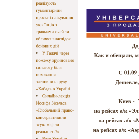
реалізують
гуманітарний
проєкт із лікування
українців з
травмами очей та
обличчя внаслідок
До
бойових дій
У Гадячі через
Как и обещали, 
пожежу зруйновано
синагогу біля
С 01.09
поховання
Дешевле,
засновника руху
«Хабад» в Україні
Онлайн-лекція
Киев - 
Йосифа Зісельса
на рейсах а/к «Э
«Глобальний право-
консервативний
на рейсах а/к 
зсув: міф чи
на рейсах а/к «Аэ
реальність?»
Ваад України