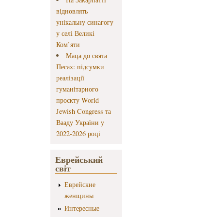
відновлять
унікальну синагогу
у селі Великі
Ком’яти
Маца до свята
Песах: підсумки
реалізації
гуманітарного
проєкту World
Jewish Congress та
Вааду України у
2022-2026 році
Еврейський
світ
Еврейские
женщины
Интересные