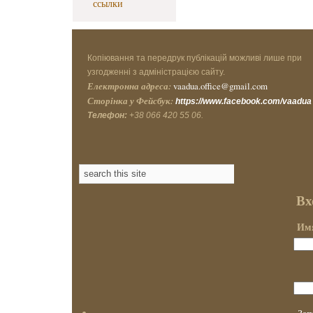
ссылки
Копіювання та передрук публікацій можливі лише при
узгодженні з адміністрацією сайту.
Електронна адреса:
vaadua.office@gmail.com
Сторінка у Фейсбук:
https://www.facebook.com/vaadua
Телефон:
+38 066 420 55 06.
Вх
Имя