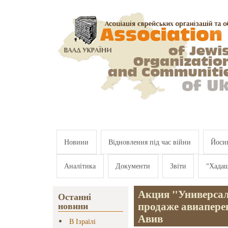
Перейти к основному содержанию
Новини
Відновлення під час війни
Йосип
Аналітика
Документи
Звіти
"Хада
Акция "Универсал
Останні
продаже авиаперев
новини
Авив
В Ізраїлі