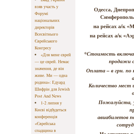
взяв участь у
Одесса, Днепроп
Форумі
Симферополь 
національних
на рейсах а/к «
директорів
Всесвітнього
на рейсах а/к «Аэ
Єврейського
Конгресу
*Стоимость включа
«Для мене єврей
продажи с 
— це єврей. Немає
значення, де він
Оплата – в грн. по
живе. Ми — одна
родина»: Едуард
Количество мест 
Шифрін для Jewish
Post And News
Пожалуйста, 
1-2 липня у
п
Києві відбудеться
авиабилетов п
конференція
«Єврейська
сотруд
спадщина в
Не упустите 