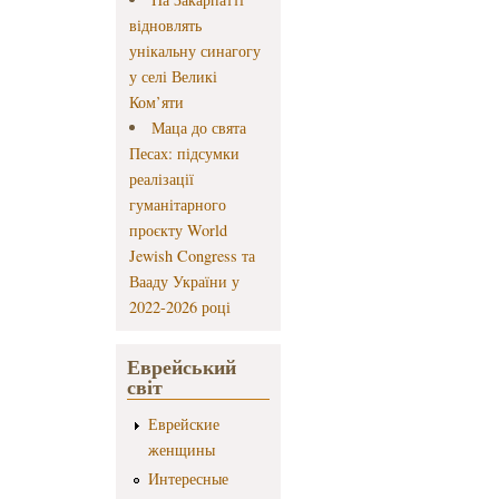
відновлять
унікальну синагогу
у селі Великі
Ком’яти
Маца до свята
Песах: підсумки
реалізації
гуманітарного
проєкту World
Jewish Congress та
Вааду України у
2022-2026 році
Еврейський
світ
Еврейские
женщины
Интересные