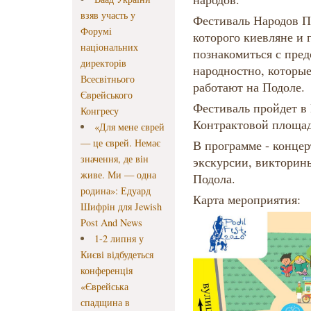
взяв участь у
Фестиваль Народов По
Форумі
которого киевляне и 
національних
познакомиться с пред
директорів
народностно, которые
Всесвітнього
работают на Подоле.
Єврейського
Фестиваль пройдет в 
Конгресу
Контрактовой площад
«Для мене єврей
— це єврей. Немає
В программе - концер
значення, де він
экскурсии, викторин
живе. Ми — одна
Подола.
родина»: Едуард
Карта мероприятия:
Шифрін для Jewish
Post And News
1-2 липня у
Києві відбудеться
конференція
«Єврейська
спадщина в