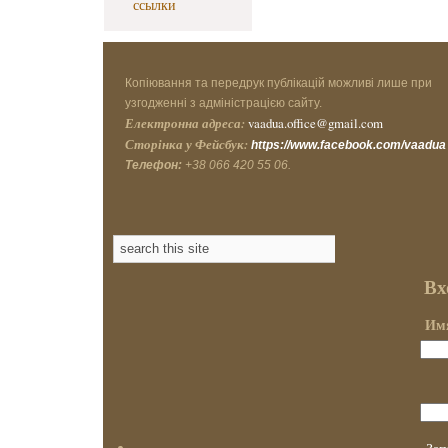
ссылки
Копіювання та передрук публікацій можливі лише при
узгодженні з адміністрацією сайту.
Електронна адреса:
vaadua.office@gmail.com
Сторінка у Фейсбук:
https://www.facebook.com/vaadua
Телефон:
+38 066 420 55 06.
Вх
Имя