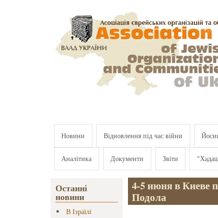
Перейти к основному содержанию
Новини
Відновлення під час війни
Йосип
Аналітика
Документи
Звіти
"Хада
4-5 июня в Киеве 
Останні
Подола
новини
В Ізраїлі