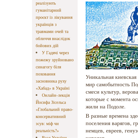
реалізують
гуманітарний
проєкт із лікування
українців з
травмами очей та
обличчя внаслідок
бойових дій
У Гадячі через
пожежу зруйновано
синагогу біля
поховання
Уникальная киевская 
засновника руху
мир самобытность По
«Хабад» в Україні
смеси культур, веров
Онлайн-лекція
которые с момента о
Йосифа Зісельса
жили на Подоле.
«Глобальний право-
В разные времена зд
консервативний
поселения варягов, гр
зсув: міф чи
немцев, евреев, гену
реальність?»
народов.
Ваад України