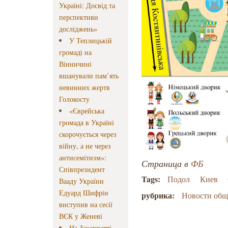
Україні: Досвід та
перспективи
досліджень»
У Теплицькій
громаді на
Вінничині
вшанували пам’ять
невинних жертв
Голокосту
«Єврейська
громада в Україні
скорочується через
війну, а не через
антисемітизм»:
Страница в
ФБ
Співпрезидент
Tags:
Подол
Киев
Вааду України
Едуард Шифрін
рубрика:
Новости об
виступив на сесії
ВЄК у Женеві
На Закарпатті