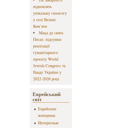
відновлять
унікальну синагогу
у селі Великі
Ком’яти
Маца до свята
Песах: підсумки
реалізації
гуманітарного
проєкту World
Jewish Congress та
Вааду України у
2022-2026 році
Еврейський
світ
Еврейские
женщины
Интересные