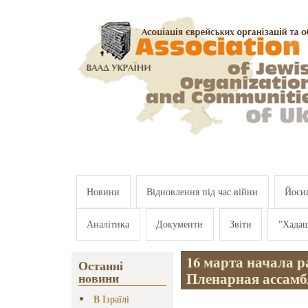
Перейти к основному содержанию
Новини
Відновлення під час війни
Йосип
Аналітика
Документи
Звіти
"Хада
16 марта начала р
Останні
Пленарная ассам
новини
В Ізраїлі