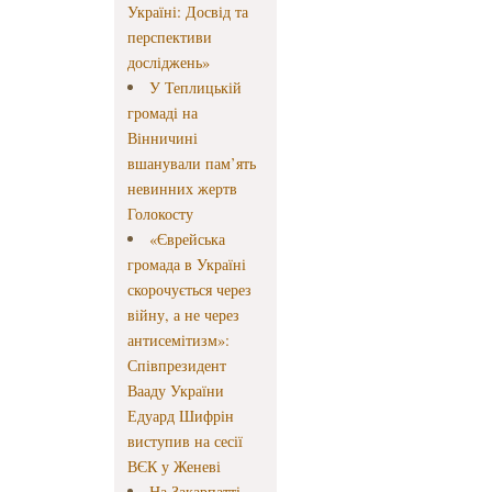
Україні: Досвід та
перспективи
досліджень»
У Теплицькій
громаді на
Вінничині
вшанували пам’ять
невинних жертв
Голокосту
«Єврейська
громада в Україні
скорочується через
війну, а не через
антисемітизм»:
Співпрезидент
Вааду України
Едуард Шифрін
виступив на сесії
ВЄК у Женеві
На Закарпатті