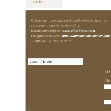
ссылки
Копіювання та передрук публікацій можливі лише при
узгодженні з адміністрацією сайту.
Електронна адреса:
vaadua.office@gmail.com
Сторінка у Фейсбук:
https://www.facebook.com/vaadua
Телефон:
+38 066 420 55 06.
Вх
Имя