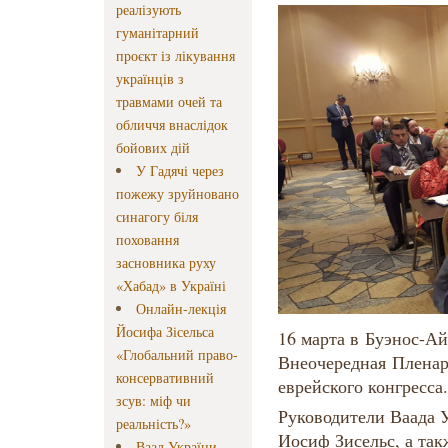
реалізують
гуманітарний
проєкт із лікування
українців з
травмами очей та
обличчя внаслідок
бойових дій
У Гадячі через
пожежу зруйновано
синагогу біля
поховання
засновника руху
«Хабад» в Україні
Онлайн-лекція
Йосифа Зісельса
16 марта в Буэнос-Ай
«Глобальний право-
Внеочередная Пленар
консервативний
еврейского конгресса.
зсув: міф чи
Руководители Ваада 
реальність?»
Иосиф Зисельс, а та
Ваад України