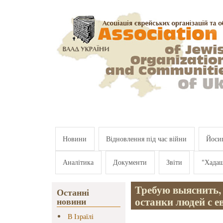
Перейти к основному содержанию
Новини
Відновлення під час війни
Йосип
Аналітика
Документи
Звіти
"Хада
Требую выяснить,
Останні
останки людей с е
новини
В Ізраїлі