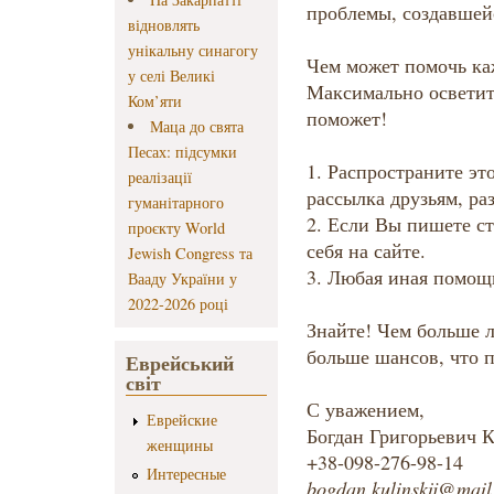
проблемы, создавшейс
відновлять
унікальну синагогу
Чем может помочь ка
у селі Великі
Максимально осветит
Ком’яти
поможет!
Маца до свята
Песах: підсумки
1. Распространите это
реалізації
рассылка друзьям, ра
гуманітарного
2. Если Вы пишете с
проєкту World
себя на сайте.
Jewish Congress та
3. Любая иная помощ
Вааду України у
2022-2026 році
Знайте! Чем больше 
больше шансов, что п
Еврейський
світ
С уважением,
Еврейские
Богдан Григорьевич 
женщины
+38-098-276-98-14
Интересные
bogdan.kulinskij@mail