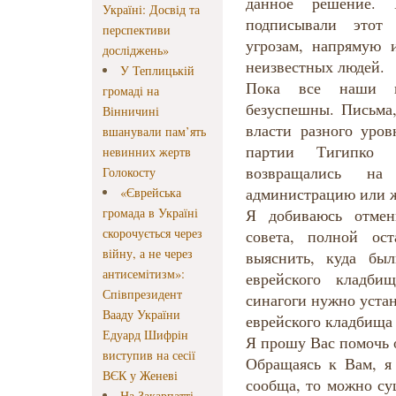
данное решение. 
Україні: Досвід та
подписывали этот
перспективи
угрозам, напрямую 
досліджень»
неизвестных людей.
У Теплицькій
Пока все наши п
громаді на
безуспешны. Письма,
Вінничині
власти разного уров
вшанували пам’ять
партии Тигипко 
невинних жертв
возвращались на
Голокосту
администрацию или ж
«Єврейська
громада в Україні
Я добиваюсь отмен
скорочується через
совета, полной ост
війну, а не через
выяснить, куда бы
антисемітизм»:
еврейского кладби
Співпрезидент
синагоги нужно устан
Вааду України
еврейского кладбища
Едуард Шифрін
Я прошу Вас помочь о
виступив на сесії
Обращаясь к Вам, я 
ВЄК у Женеві
сообща, то можно су
На Закарпатті