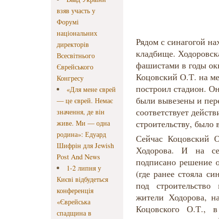
взяв участь у
Форумі
національних
Рядом с синагогой на
директорів
кладбище. Ходоровск
Всесвітнього
фашистами в годы окк
Єврейського
Коцовский О.Т. на м
Конгресу
построил стадион. Он
«Для мене єврей
были вывезены и пер
— це єврей. Немає
соответствует действ
значення, де він
строительству, было 
живе. Ми — одна
родина»: Едуард
Сейчас Коцовский О
Шифрін для Jewish
Ходорова. И на се
Post And News
подписано решение 
1-2 липня у
(где ранее стояла си
Києві відбудеться
под строительство 
конференція
жители Ходорова, н
«Єврейська
Коцовского О.Т., 
спадщина в