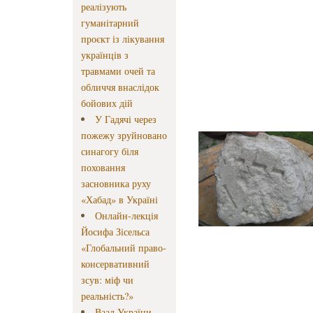
реалізують
гуманітарний
проєкт із лікування
українців з
травмами очей та
обличчя внаслідок
бойових дій
У Гадячі через
пожежу зруйновано
синагогу біля
поховання
засновника руху
«Хабад» в Україні
Онлайн-лекція
Йосифа Зісельса
«Глобальний право-
консервативний
зсув: міф чи
реальність?»
Ваад України