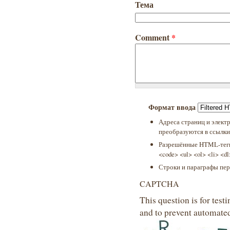
Тема
Comment
*
Формат ввода
Адреса страниц и элект
преобразуются в ссылки
Разрешённые HTML-теги:
<code> <ul> <ol> <li> <d
Строки и параграфы пер
CAPTCHA
This question is for test
and to prevent automate