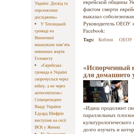
еврейской общины Ук
Україні: Досвід та
фактом смерти еврей
перспективи
выказал соболезнован
досліджень»
Руководитель ОЕОУ н
У Теплицькій
Facebook:
громаді на
Вінничині
Tags:
Кобзон
ОЕОУ
вшанували пам’ять
невинних жертв
Голокосту
«Єврейська
«Испорченный н
громада в Україні
для домашнего 
скорочується через
війну, а не через
антисемітизм»:
Співпрезидент
Вааду України
«Идиш продолжит сво
Едуард Шифрін
параллельных плоскос
виступив на сесії
культурологического 
ВЄК у Женеві
долго изучать и кото
На Закарпатті