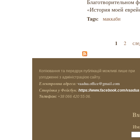
Благотворительном ф
«История моей еврей
Tags:
маккаби
Страницы
1
2
сле
Копіювання та передрук публікацій можливі лише при
узгодженні з адміністрацією сайту.
Електронна адреса:
vaadua.office@gmail.com
Сторінка у Фейсбук:
https://www.facebook.com/vaadua
Телефон:
+38 066 420 55 06.
Вх
Имя