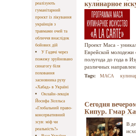
кулинарное иск
реалізують
гуманітарний
проєкт із лікування
українців з
травмами очей та
обличчя внаслідок
Проект Маса - уника
бойових дій
Eврейской молодежи с
У Гадячі через
полугода до года в И
пожежу зруйновано
синагогу біля
различных направле
поховання
Tags:
МАСА
кулина
засновника руху
«Хабад» в Україні
Онлайн-лекція
Йосифа Зісельса
Сегодня вечеро
«Глобальний право-
Кипур. Гмар Ха
консервативний
зсув: міф чи
В де
реальність?»
исхо
Ваад України