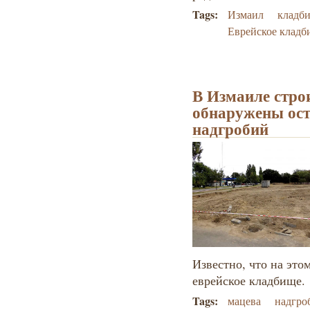
Tags:
Измаил
кладб
Еврейское кладб
В Измаиле стро
обнаружены ост
надгробий
Известно, что на это
еврейское кладбище.
Tags:
мацева
надгро