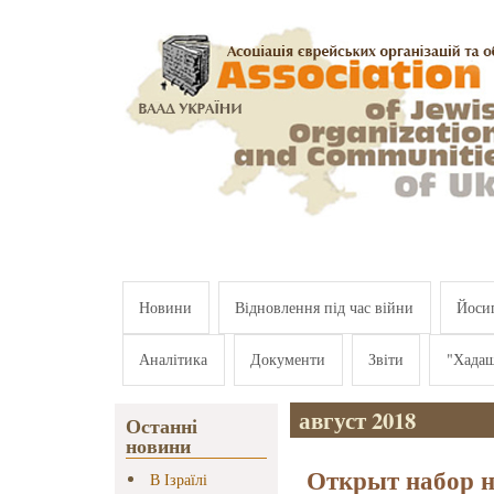
Перейти к основному содержанию
Новини
Відновлення під час війни
Йосип
Аналітика
Документи
Звіти
"Хада
август 2018
Останні
новини
Открыт набор 
В Ізраїлі