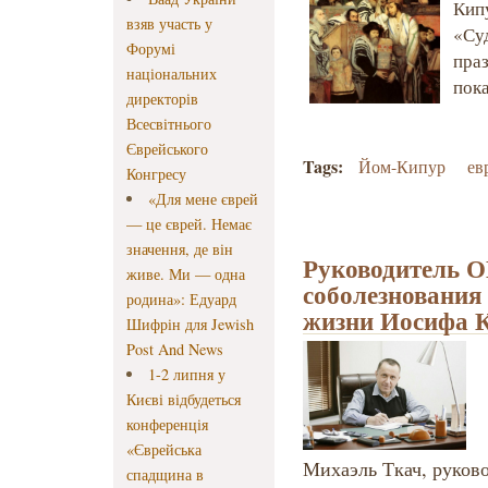
Кип
взяв участь у
«Су
Форумі
праз
національних
пока
директорів
Всесвітнього
Єврейського
Tags:
Йом-Кипур
ев
Конгресу
«Для мене єврей
— це єврей. Немає
значення, де він
Руководитель 
живе. Ми — одна
соболезнования 
родина»: Едуард
жизни Иосифа 
Шифрін для Jewish
Post And News
1-2 липня у
Києві відбудеться
конференція
«Єврейська
Михаэль Ткач, руков
спадщина в