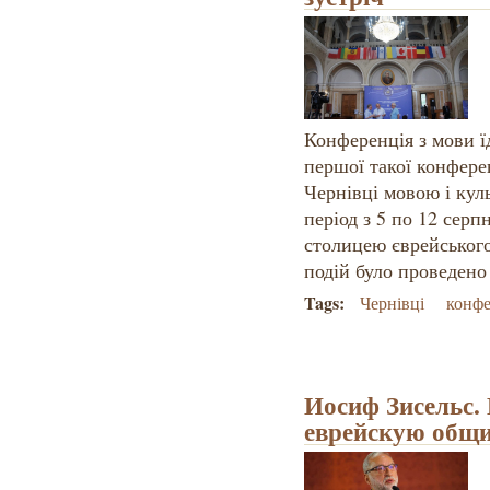
Конференція з мови ї
першої такої конфере
Чернівці мовою і кул
період з 5 по 12 серп
столицею єврейського
подій було проведено 
Tags:
Чернівці
конфе
Иосиф Зисельс.
еврейскую общ