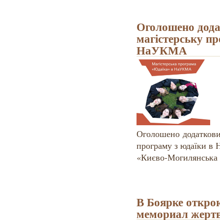
Оголошено дода
магістерську пр
НаУКМА
Оголошено додатковий
програму з юдаїки в 
«Києво-Могилянська 
В Боярке откро
мемориал жертв