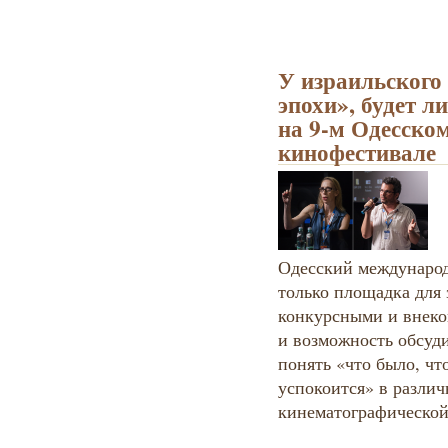
У израильского
эпохи», будет л
на 9-м Одесско
кинофестивале
Одесский международ
только площадка для
конкурсными и внек
и возможность обсуди
понять «что было, что
успокоится» в различ
кинематографическо