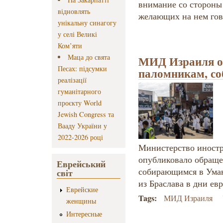
внимание со стороны 
відновлять
желающих на нем гов
унікальну синагогу
у селі Великі
Ком’яти
Маца до свята
МИД Израиля о
Песах: підсумки
паломникам, с
реалізації
гуманітарного
проєкту World
Jewish Congress та
Вааду України у
2022-2026 році
Министерство иностр
опубликовало обраще
Еврейський
собирающимся в Уман
світ
из Браслава в дни евр
Еврейские
Tags:
МИД Израиля
женщины
Интересные