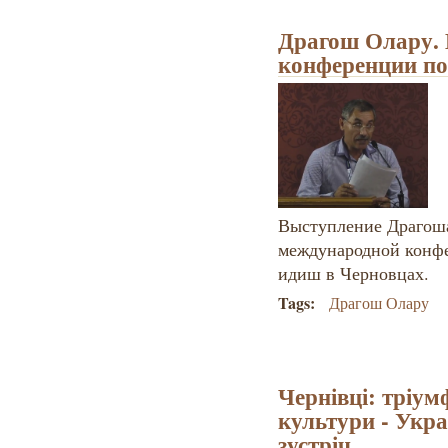
Драгош Олару. 
конференции по
Выступление Драгош
международной конфе
идиш в Черновцах.
Tags:
Драгош Олару
Чернівці: тріум
культури - Укра
зустріч