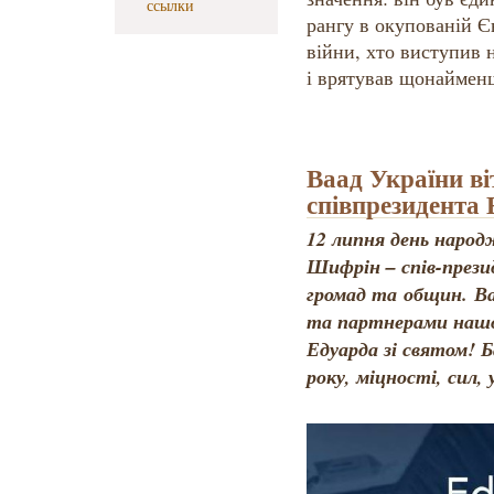
ссылки
рангу в окупованій Єв
війни, хто виступив н
і врятував щонаймен
Ваад України ві
співпрезидента
12 липня день народ
Шифрін – спів-прези
громад та общин. Ва
та партнерами нашої
Едуарда зі святом! 
року, міцності, сил, 