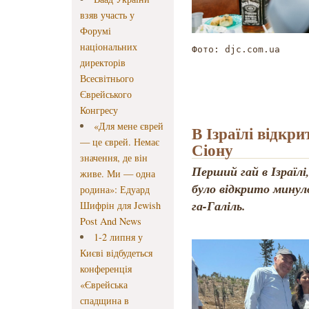
взяв участь у
Форумі
національних
Фото: djc.com.ua
директорів
Всесвітнього
Єврейського
Конгресу
«Для мене єврей
В Ізраїлі відкри
— це єврей. Немає
Сіону
значення, де він
Перший гай в Ізраїлі
живе. Ми — одна
було відкрито минул
родина»: Едуард
га-Галіль.
Шифрін для Jewish
Post And News
1-2 липня у
Києві відбудеться
конференція
«Єврейська
спадщина в