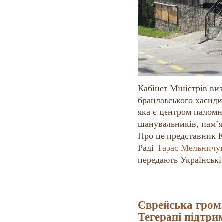
Кабінет Міністрів ви
брацлавського хасиди
яка є центром паломн
шанувальників, пам’я
Про це представник К
Раді
Тарас Мельничу
передають Українськ
Єврейська грома
Тегерані підтр