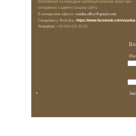
Копіювання та передрук публікацій можливі лише при
узгодженні з адміністрацією сайту.
Електронна адреса:
vaadua.office@gmail.com
Сторінка у Фейсбук:
https://www.facebook.com/vaadua
Телефон:
+38 066 420 55 06.
Вх
Имя
Зап