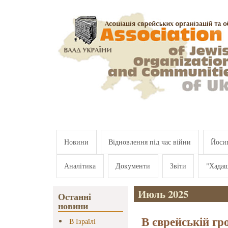
Перейти к основному содержанию
Новини
Відновлення під час війни
Йосип
Аналітика
Документи
Звіти
"Хада
Июль 2025
Останні
новини
В єврейській гр
В Ізраїлі