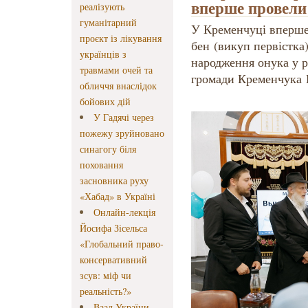
вперше провели
реалізують
гуманітарний
У Кременчуці вперше 
проєкт із лікування
бен (викуп первістка
українців з
народження онука у р
травмами очей та
громади Кременчука
обличчя внаслідок
бойових дій
У Гадячі через
пожежу зруйновано
синагогу біля
поховання
засновника руху
«Хабад» в Україні
Онлайн-лекція
Йосифа Зісельса
«Глобальний право-
консервативний
зсув: міф чи
реальність?»
Ваад України