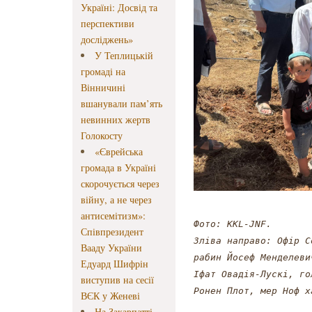
Україні: Досвід та
перспективи
досліджень»
У Теплицькій
громаді на
Вінничині
вшанували пам’ять
невинних жертв
Голокосту
«Єврейська
громада в Україні
скорочується через
війну, а не через
антисемітизм»:
Фото: KKL-JNF. 

Співпрезидент
Зліва направо: Офір С
Вааду України
рабин Йосеф Менделевич
Едуард Шифрін
Іфат Овадія-Лускі, го
виступив на сесії
Ронен Плот, мер Ноф х
ВЄК у Женеві
На Закарпатті