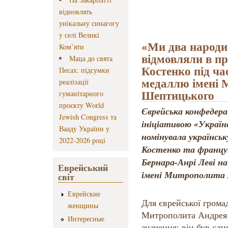
відновлять
унікальну синагогу
у селі Великі
«Ми два народи
Ком’яти
відмовляли в пр
Маца до свята
Костенко під ча
Песах: підсумки
медаллю імені 
реалізації
Шептицького
гуманітарного
проєкту World
Єврейська конфедерац
Jewish Congress та
ініціативою «Українс
Вааду України у
номінувала українськ
2022-2026 році
Костенко та францу
Бернара-Анрі Леві н
Еврейський
імені Митрополита 
світ
Еврейские
Для єврейської грома
женщины
Митрополита Андрея
Интересные
значення: він був єд