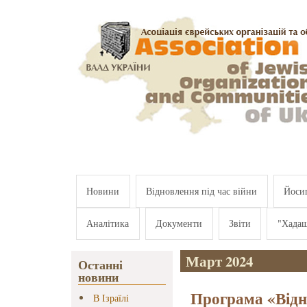
Перейти к основному содержанию
Новини
Відновлення під час війни
Йосип
Аналітика
Документи
Звіти
"Хада
Март 2024
Останні
новини
Програма «Відно
В Ізраїлі