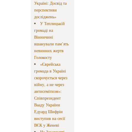
Україні: Досвід та
перспективи
досліджень»
У Теплицькій
громаді на
Вінничині
вшанували пам’ять
невинних жертв
Голокосту
«Єврейська
громада в Україні
скорочується через
війну, а не через
антисемітизм»:
Співпрезидент
Вааду України
Едуард Шифрін
виступив на сесії
ВЄК у Женеві
На Закарпатті