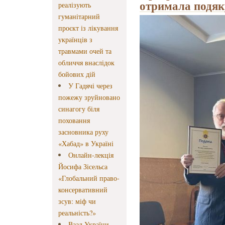
отримала подяк
реалізують
гуманітарний
проєкт із лікування
українців з
травмами очей та
обличчя внаслідок
бойових дій
У Гадячі через
пожежу зруйновано
синагогу біля
поховання
засновника руху
«Хабад» в Україні
Онлайн-лекція
Йосифа Зісельса
«Глобальний право-
консервативний
зсув: міф чи
реальність?»
Ваад України