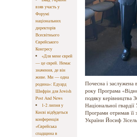
взяв участь у
Форумі
національних
директорів
Всесвітнього
Єврейського
Конгресу
«Для мене єврей
— це єврей. Немає
значення, де він
живе. Ми — одна
Почесна і заслужена в
родина»: Едуард
року Програма «Відно
Шифрін для Jewish
подяку керівництва 
Post And News
Національної гвардії 
1-2 липня у
Програми отримав її 
Києві відбудеться
конференція
України Йосиф Зісель
«Єврейська
спадщина в