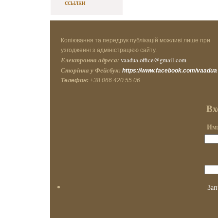
ссылки
Копіювання та передрук публікацій можливі лише при
узгодженні з адміністрацією сайту.
Електронна адреса:
vaadua.office@gmail.com
Сторінка у Фейсбук:
https://www.facebook.com/vaadua
Телефон:
+38 066 420 55 06.
Вх
Имя
Зап