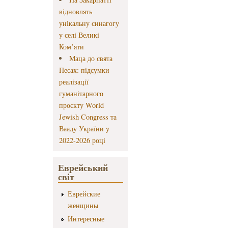
відновлять
унікальну синагогу
у селі Великі
Ком’яти
Маца до свята
Песах: підсумки
реалізації
гуманітарного
проєкту World
Jewish Congress та
Вааду України у
2022-2026 році
Еврейський
світ
Еврейские
женщины
Интересные