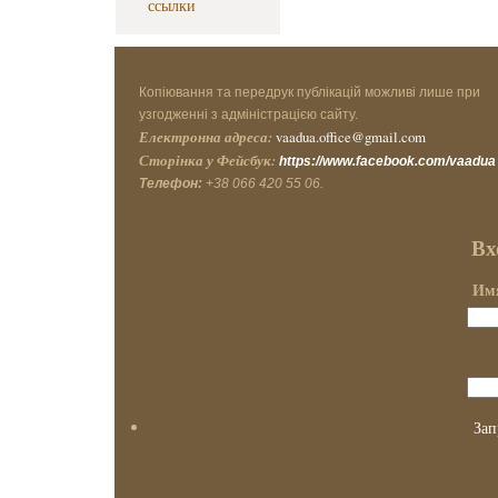
ссылки
Копіювання та передрук публікацій можливі лише при
узгодженні з адміністрацією сайту.
Електронна адреса:
vaadua.office@gmail.com
Сторінка у Фейсбук:
https://www.facebook.com/vaadua
Телефон:
+38 066 420 55 06.
Вх
Имя
Зап