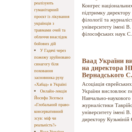
реалізують
Конгрес національни
гуманітарний
підтримку директору 
проєкт із лікування
філології та журналі
українців з
університету імені В.
травмами очей та
філософських наук С.
обличчя внаслідок
бойових дій
У Гадячі через
пожежу зруйновано
Ваад України в
синагогу біля
на директора НН
поховання
Вернадського С
засновника руху
Асоціація єврейських
«Хабад» в Україні
України висловлює п
Онлайн-лекція
Навчально-наукового 
Йосифа Зісельса
журналістики Таврійс
«Глобальний право-
консервативний
університету імені В.
зсув: міф чи
директору Кузьміній С
реальність?»
Ваад України