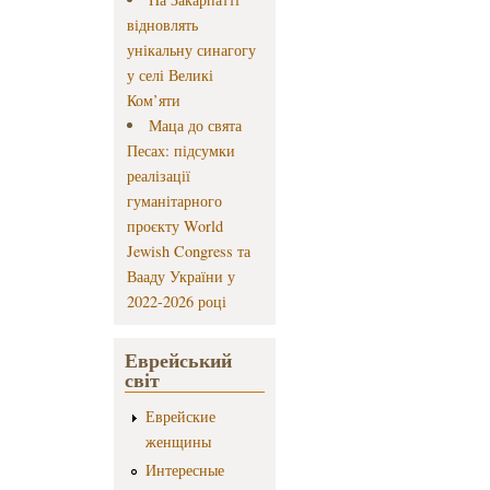
відновлять
унікальну синагогу
у селі Великі
Ком’яти
Маца до свята
Песах: підсумки
реалізації
гуманітарного
проєкту World
Jewish Congress та
Вааду України у
2022-2026 році
Еврейський
світ
Еврейские
женщины
Интересные