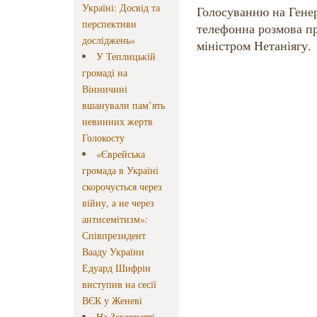
Україні: Досвід та
Голосуванню на Гене
перспективи
телефонна розмова пр
досліджень»
міністром Нетаніягу.
У Теплицькій
громаді на
Вінничині
вшанували пам’ять
невинних жертв
Голокосту
«Єврейська
громада в Україні
скорочується через
війну, а не через
антисемітизм»:
Співпрезидент
Вааду України
Едуард Шифрін
виступив на сесії
ВЄК у Женеві
На Закарпатті