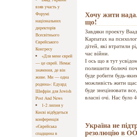
взяв участь у
Хочу жити надал
Форумі
що!
національних
директорів
Завдяки проекту Ваад
Всесвітнього
Карпатах на психологі
Єврейського
дітей, які втратили р
Конгресу
час війни.
«Для мене єврей
І ось що я тут усвідо
— це єврей. Немає
полишити болючі почу
значення, де він
буде робити будь-яки
живе. Ми — одна
можливість жити щасл
родина»: Едуард
буде знецінювати все,
Шифрін для Jewish
власні очі. Нас було 
Post And News
1-2 липня у
Києві відбудеться
конференція
Україна не підт
«Єврейська
резолюцію в О
спадщина в