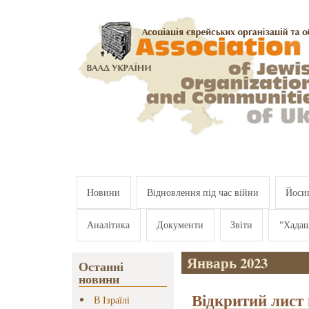
Перейти к основному содержанию
Новини
Відновлення під час війни
Йосип
Аналітика
Документи
Звіти
"Хада
Январь 2023
Останні
новини
Відкритий лист
В Ізраїлі