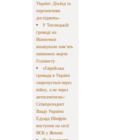
Україні: Досвід та
перспективи
досліджень»
У Теплицькій
громаді на
Вінничині
вшанували пам’ять
невинних жертв
Голокосту
«Єврейська
громада в Україні
скорочується через
війну, а не через
антисемітизм»:
Співпрезидент
Вааду України
Едуард Шифрін
виступив на сесії
ВЄК у Женеві
На Закарпатті