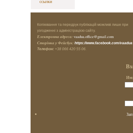
ссылки
Копіювання та передрук публікацій можливі лише при
узгодженні з адміністрацією сайту.
Електронна адреса:
vaadua.office@gmail.com
Сторінка у Фейсбук:
https://www.facebook.com/vaadua
Телефон:
+38 066 420 55 06.
Вх
Имя
Зап