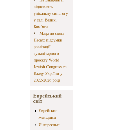
відновлять
унікальну синагогу
у селі Великі
Ком’яти
Маца до свята
Песах: підсумки
реалізації
гуманітарного
проєкту World
Jewish Congress та
Вааду України у
2022-2026 році
Еврейський
світ
Еврейские
женщины
Интересные