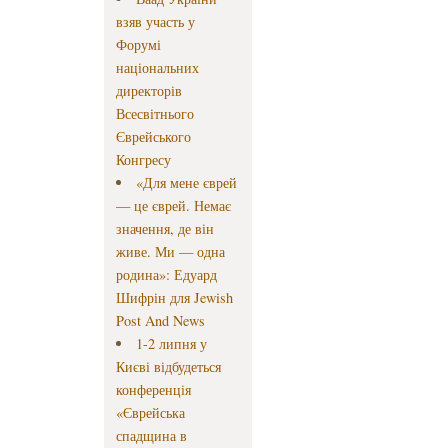
взяв участь у
Форумі
національних
директорів
Всесвітнього
Єврейського
Конгресу
«Для мене єврей
— це єврей. Немає
значення, де він
живе. Ми — одна
родина»: Едуард
Шифрін для Jewish
Post And News
1-2 липня у
Києві відбудеться
конференція
«Єврейська
спадщина в