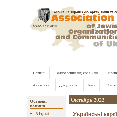
Перейти к основному содержанию
Новини
Відновлення під час війни
Йосип
Аналітика
Документи
Звіти
"Хада
Октябрь 2022
Останні
новини
Українські євре
В Ізраїлі