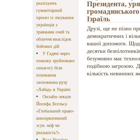
Президента, уря
реалізують
громадянського
гуманітарний
Ізраїль
проєкт із лікування
українців з
Друзі, ще не пізно п
травмами очей та
демократичних і віль
обличчя внаслідок
вашої допомоги. Щод
бойових дій
десятки безпілотників
У Гадячі через
безумовно має технол
пожежу зруйновано
подібною загрозою. 
синагогу біля
кількість невинних же
поховання
засновника руху
«Хабад» в Україні
Онлайн-лекція
Йосифа Зісельса
«Глобальний право-
консервативний
зсув: міф чи
реальність?»
Ваад України