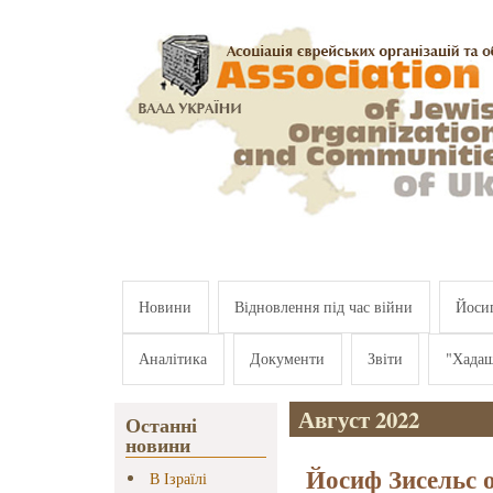
Перейти к основному содержанию
Новини
Відновлення під час війни
Йосип
Аналітика
Документи
Звіти
"Хада
Август 2022
Останні
новини
Йосиф Зисельс 
В Ізраїлі