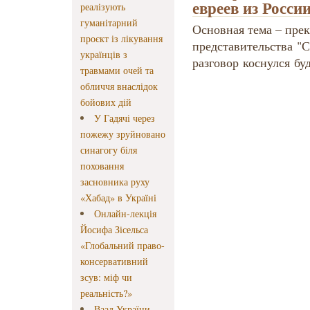
евреев из Рос
реалізують
гуманітарний
Основная тема – пре
проєкт із лікування
представительства "С
українців з
разговор коснулся б
травмами очей та
обличчя внаслідок
бойових дій
У Гадячі через
пожежу зруйновано
синагогу біля
поховання
засновника руху
«Хабад» в Україні
Онлайн-лекція
Йосифа Зісельса
«Глобальний право-
консервативний
зсув: міф чи
реальність?»
Ваад України