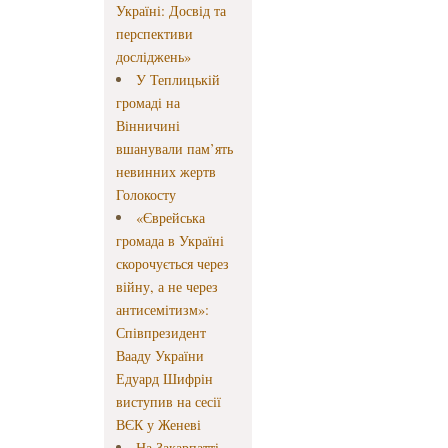
Україні: Досвід та
перспективи
досліджень»
У Теплицькій
громаді на
Вінничині
вшанували пам’ять
невинних жертв
Голокосту
«Єврейська
громада в Україні
скорочується через
війну, а не через
антисемітизм»:
Співпрезидент
Вааду України
Едуард Шифрін
виступив на сесії
ВЄК у Женеві
На Закарпатті