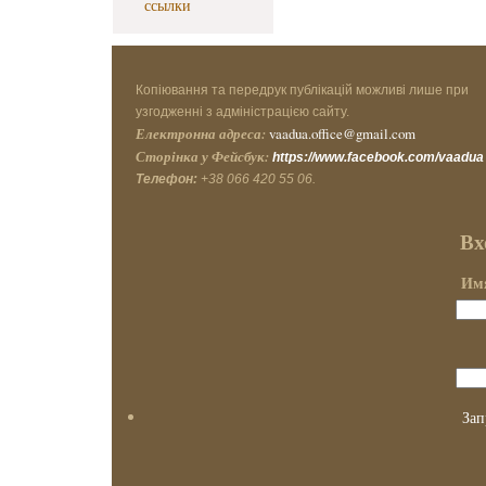
ссылки
Копіювання та передрук публікацій можливі лише при
узгодженні з адміністрацією сайту.
Електронна адреса:
vaadua.office@gmail.com
Сторінка у Фейсбук:
https://www.facebook.com/vaadua
Телефон:
+38 066 420 55 06.
Вх
Имя
Зап