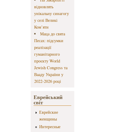
відновлять
унікальну синагогу
у селі Великі
Ком’яти
Маца до свята
Песах: підсумки
реалізації
гуманітарного
проєкту World
Jewish Congress та
Вааду України у
2022-2026 році
Еврейський
світ
Еврейские
женщины
Интересные