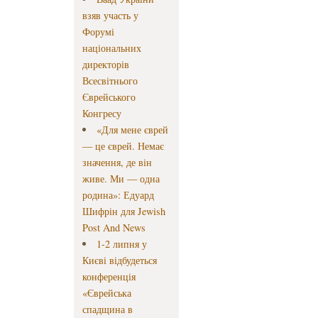
взяв участь у
Форумі
національних
директорів
Всесвітнього
Єврейського
Конгресу
«Для мене єврей
— це єврей. Немає
значення, де він
живе. Ми — одна
родина»: Едуард
Шифрін для Jewish
Post And News
1-2 липня у
Києві відбудеться
конференція
«Єврейська
спадщина в